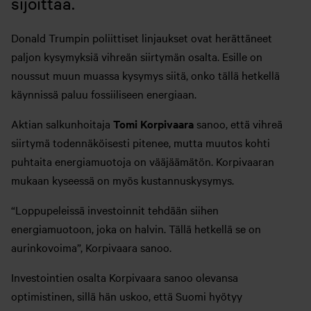
sijoittaa.
Donald Trumpin poliittiset linjaukset ovat herättäneet
paljon kysymyksiä vihreän siirtymän osalta. Esille on
noussut muun muassa kysymys siitä, onko tällä hetkellä
käynnissä paluu fossiiliseen energiaan.
Aktian salkunhoitaja
Tomi Korpivaara
sanoo, että vihreä
siirtymä todennäköisesti pitenee, mutta muutos kohti
puhtaita energiamuotoja on vääjäämätön. Korpivaaran
mukaan kyseessä on myös kustannuskysymys.
“Loppupeleissä investoinnit tehdään siihen
energiamuotoon, joka on halvin. Tällä hetkellä se on
aurinkovoima”, Korpivaara sanoo.
Investointien osalta Korpivaara sanoo olevansa
optimistinen, sillä hän uskoo, että Suomi hyötyy