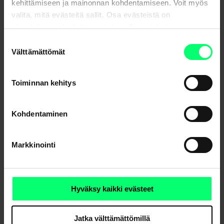
kehittämiseen ja mainonnan kohdentamiseen. Voit myös
valita, mitä evästeitä sallit. Osa evästeistä on
sivustojemme luotettavan ja turvallisen toiminnan
kannalta välttämättömiä.
Suostumuksen
Välttämättömät
valinta
Toiminnan kehitys
Kohdentaminen
Uutisarkisto
Markkinointi
Jaa
Hyväksy kaikki evästeet
Jatka välttämättömillä