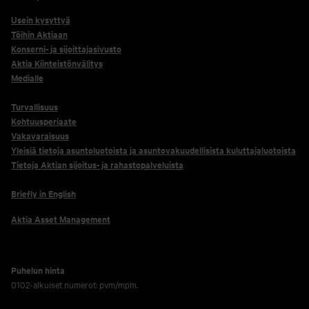
Usein kysyttyä
Töihin Aktiaan
Konserni- ja sijoittajasivusto
Aktia Kiinteistönvälitys
Medialle
Turvallisuus
Kohtuusperiaate
Vakavaraisuus
Yleisiä tietoja asuntoluotoista ja asuntovakuudellisista kuluttajaluotoista
Tietoja Aktian sijoitus- ja rahastopalveluista
Briefly in English
Aktia Asset Management
Puhelun hinta
0102-alkuiset numerot: pvm/mpm.