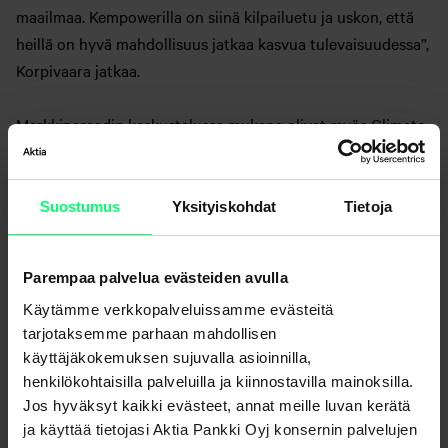
maailmaa. Kempowerilla on siinä kilpailuetu ja uskon, että
heillä on hyvä mahdollisuus jatkaa kasvua tulevaisuudessa”,
Korpivaara jatkaa.
Markkinaraadin keskustelussa mukana olivat myös Climate
Leadership Coalitionin toimitusjohtaja
Tuuli Kaskinen
ja
EK:n vihreän kasvun johtaja
Ulla Heinonen.
Suostumus
Yksityiskohdat
Tietoja
Videon toistaminen vaatii sivuston
kaikkien
evästeiden
hyväksymisen.
Parempaa palvelua evästeiden avulla
Käytämme verkkopalveluissamme evästeitä
tarjotaksemme parhaan mahdollisen
käyttäjäkokemuksen sujuvalla asioinnilla,
henkilökohtaisilla palveluilla ja kiinnostavilla mainoksilla.
Jos hyväksyt kaikki evästeet, annat meille luvan kerätä
ja käyttää tietojasi Aktia Pankki Oyj konsernin palvelujen