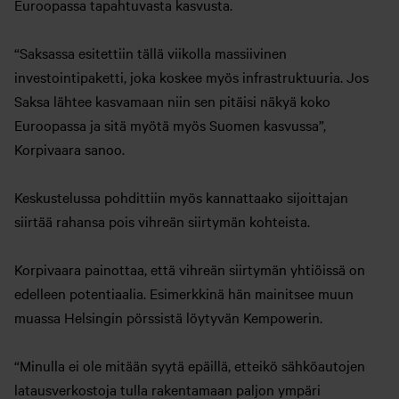
Euroopassa tapahtuvasta kasvusta.
“Saksassa esitettiin tällä viikolla massiivinen
investointipaketti, joka koskee myös infrastruktuuria. Jos
Saksa lähtee kasvamaan niin sen pitäisi näkyä koko
Euroopassa ja sitä myötä myös Suomen kasvussa”,
Korpivaara sanoo.
Keskustelussa pohdittiin myös kannattaako sijoittajan
siirtää rahansa pois vihreän siirtymän kohteista.
Korpivaara painottaa, että vihreän siirtymän yhtiöissä on
edelleen potentiaalia. Esimerkkinä hän mainitsee muun
muassa Helsingin pörssistä löytyvän Kempowerin.
“Minulla ei ole mitään syytä epäillä, etteikö sähköautojen
latausverkostoja tulla rakentamaan paljon ympäri