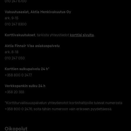
010 247 6700
Vakuutusasiat, Aktia Henkivakuutus Oy
ark. 9-15
010 247 8300
Korttivakuutukset
, tarkista yhteystiedot
korttisi sivulta
.
Aktia Finnair Visa asiakaspalvelu
ark. 8-18
010 247 050
Korttien sulkupalvelu 24 h*
+358 800 0 2477
Verkko­pankin sulku 24 h
+358 20 333
*Korttiturvallisuuspalvelun yhteydenotot kortinhaltijoille tulevat numerosta
+358 800 0 2476, soita tähän numeroon vain erikseen pyydettäessä.
Oikopolut