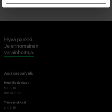
Hyvä pankki.
Ja erinomainen
varainhoitaja.
Asiakaspalvelu
Henkilöasiakkaat
ark. 8-18
010 247 010
Yritysasiakkaat
ark. 9-16