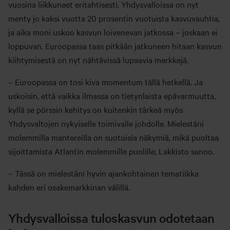
vuosina liikkuneet eritahtisesti. Yhdysvalloissa on nyt
menty jo kaksi vuotta 20 prosentin vuotuista kasvuvauhtia,
ja aika moni uskoo kasvun loivenevan jatkossa – joskaan ei
loppuvan. Euroopassa taas pitkään jatkuneen hitaan kasvun
kiihtymisestä on nyt nähtävissä lupaavia merkkejä.
– Euroopassa on tosi kiva momentum tällä hetkellä. Ja
uskoisin, että vaikka ilmassa on tietynlaista epävarmuutta,
kyllä se pörssin kehitys on kuitenkin tärkeä myös
Yhdysvaltojen nykyiselle toimivalle johdolle. Mielestäni
molemmilla mantereilla on suotuisia näkymiä, mikä puoltaa
sijoittamista Atlantin molemmille puolille, Lakkisto sanoo.
– Tässä on mielestäni hyvin ajankohtainen tematiikka
kahden eri osakemarkkinan välillä.
Yhdysvalloissa tuloskasvun odotetaan