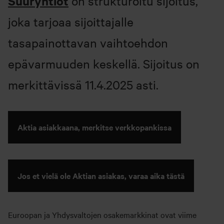
Suuryhtiöt
on strukturoitu sijoitus,
joka tarjoaa sijoittajalle
tasapainottavan vaihtoehdon
epävarmuuden keskellä. Sijoitus on
merkittävissä 11.4.2025 asti.
Aktia asiakkaana, merkitse verkkopankissa
Jos et vielä ole Aktian asiakas, varaa aika tästä
Euroopan ja Yhdysvaltojen osakemarkkinat ovat viime