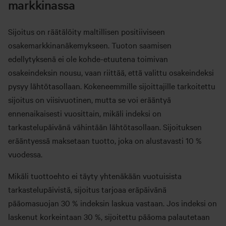
markkinassa
Sijoitus on räätälöity maltillisen positiiviseen
osakemarkkinanäkemykseen. Tuoton saamisen
edellytyksenä ei ole kohde-etuutena toimivan
osakeindeksin nousu, vaan riittää, että valittu osakeindeksi
pysyy lähtötasollaan. Kokeneemmille sijoittajille tarkoitettu
sijoitus on viisivuotinen, mutta se voi erääntyä
ennenaikaisesti vuosittain, mikäli indeksi on
tarkastelupäivänä vähintään lähtötasollaan. Sijoituksen
erääntyessä maksetaan tuotto, joka on alustavasti 10 %
vuodessa.
Mikäli tuottoehto ei täyty yhtenäkään vuotuisista
tarkastelupäivistä, sijoitus tarjoaa eräpäivänä
pääomasuojan 30 % indeksin laskua vastaan. Jos indeksi on
laskenut korkeintaan 30 %, sijoitettu pääoma palautetaan