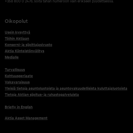
+358 800 0 2476, soita tähän numeroon vain erikseen pyydettäessä.
Oikopolut
Usein kysyttyä
Töihin Aktiaan
Konserni- ja sijoittajasivusto
Aktia Kiinteistönvälitys
Medialle
Turvallisuus
Kohtuusperiaate
Vakavaraisuus
Yleisiä tietoja asuntoluotoista ja asuntovakuudellisista kuluttajaluotoista
Tietoja Aktian sijoitus- ja rahastopalveluista
Briefly in English
Aktia Asset Management