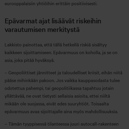
eurooppalaisiin yhtiöihin erittäin positiivisesti.
Epävarmat ajat lisäävät riskeihin
varautumisen merkitystä
Lakkisto painottaa, että tällä hetkellä riskiä sisältyy
kaikkeen sijoittamiseen. Epävarmuus on koholla, ja se on
asia, joka pitää hyväksyä.
– Geopoliittiset jännitteet ja taloudelliset kriisit, eihän niitä
pääse mihinkään pakoon. Jos vaikka kauppasodasta tulee
odotettua pahempi, tai geopolitiikassa tapahtuu jotain
yllättävää, ne ovat tietysti sellaisia asioita, ettei niiltä
mikään ole suojassa, eivät edes suuryhtiöt. Toisaalta
epävarmuus avaa sijoittajalle aina myös mahdollisuuksia.
– Tämän tyyppisessä tilanteessa juuri autocall-rakenteen