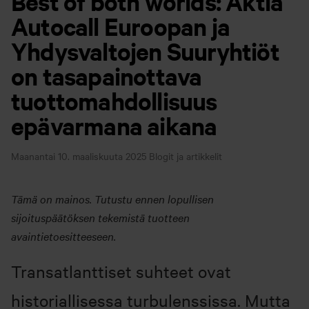
Best of both worlds: Aktia
Autocall Euroopan ja
Yhdysvaltojen Suuryhtiöt
on tasapainottava
tuottomahdollisuus
epävarmana aikana
Maanantai 10. maaliskuuta 2025
Blogit ja artikkelit
Tämä on mainos. Tutustu ennen lopullisen
sijoituspäätöksen tekemistä tuotteen
avaintietoesitteeseen.
Transatlanttiset suhteet ovat
historiallisessa turbulenssissa. Mutta