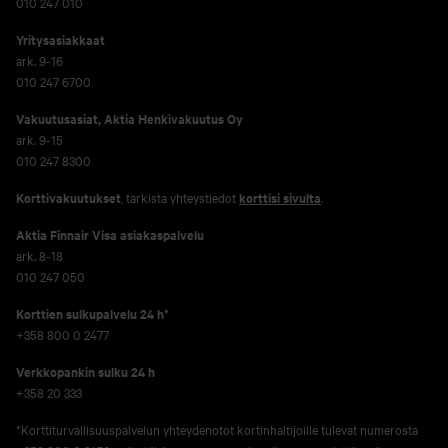
010 247 010
Yritysasiakkaat
ark. 9-16
010 247 6700
Vakuutusasiat, Aktia Henkivakuutus Oy
ark. 9-15
010 247 8300
Korttivakuutukset
, tarkista yhteystiedot
korttisi sivulta
.
Aktia Finnair Visa asiakaspalvelu
ark. 8-18
010 247 050
Korttien sulkupalvelu 24 h*
+358 800 0 2477
Verkko­pankin sulku 24 h
+358 20 333
*Korttiturvallisuuspalvelun yhteydenotot kortinhaltijoille tulevat numerosta