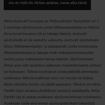
Jos et vielä ole Aktian asiakas, varaa aika tästä
Aktia Autocall Euroopan ja Yhdysvaltojen Suuryhtiöt on 1–
5 vuotinen sijoitustuote, jonka liikkeeseenlaskija on Natixis
Structured Issuance SA ja takaaja Natixis. Autocall-
sijoitukselle ei ole asetettu vakuutta. Autocall-sijoitukseen
liittyy liikkeeseenlaskija- ja takaajariski, jonka toteutuessa
liikkeeseenlaskija ja takaaja eivät maksukyvyttömyyden
vuoksi pysty maksamaan lainaa takaisin. Sijoittamiseen
liittyy aina riski sijoitetun pääoman menettämisestä osittain
tai kokonaan. Tulevia tuottoja ei voida päätellä aiemmasta
tuloksesta. Rahoitusvälineen arvo voi nousta tai laskea.
Myös odotettu tuotto voi jäädä saamatta. Tämä ei ole Aktia
Pankki Oyj:n antama yksilöllinen suositus asiakkaalle. Aktia
Pankki Oyj ei vastaa asiakkaan sijoitustoiminnan tuloksesta.
Asiakkaan tulee aina ennen sijoituspäätöksen tekemistä