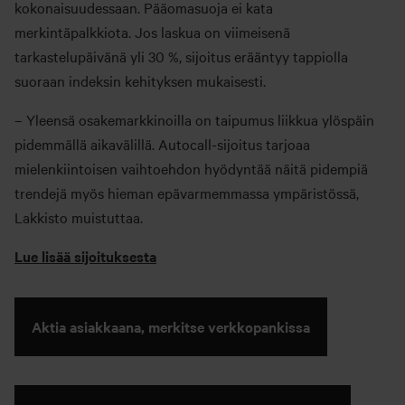
kokonaisuudessaan. Pääomasuoja ei kata
merkintäpalkkiota. Jos laskua on viimeisenä
tarkastelupäivänä yli 30 %, sijoitus erääntyy tappiolla
suoraan indeksin kehityksen mukaisesti.
– Yleensä osakemarkkinoilla on taipumus liikkua ylöspäin
pidemmällä aikavälillä. Autocall-sijoitus tarjoaa
mielenkiintoisen vaihtoehdon hyödyntää näitä pidempiä
trendejä myös hieman epävarmemmassa ympäristössä,
Lakkisto muistuttaa.
Lue lisää sijoituksesta
Aktia asiakkaana, merkitse verkkopankissa