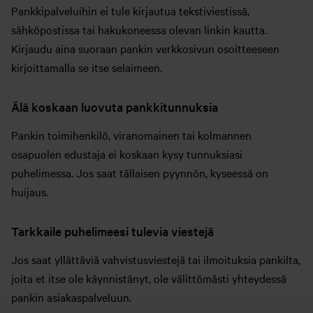
Pankkipalveluihin ei tule kirjautua tekstiviestissä,
sähköpostissa tai hakukoneessa olevan linkin kautta.
Kirjaudu aina suoraan pankin verkkosivun osoitteeseen
kirjoittamalla se itse selaimeen.
Älä koskaan luovuta pankkitunnuksia
Pankin toimihenkilö, viranomainen tai kolmannen
osapuolen edustaja ei koskaan kysy tunnuksiasi
puhelimessa. Jos saat tällaisen pyynnön, kyseessä on
huijaus.
Tarkkaile puhelimeesi tulevia viestejä
Jos saat yllättäviä vahvistusviestejä tai ilmoituksia pankilta,
joita et itse ole käynnistänyt, ole välittömästi yhteydessä
pankin asiakaspalveluun.