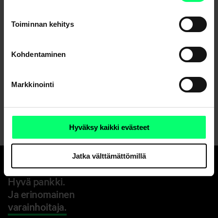
Uutisarkisto
Toiminnan kehitys
Kohdentaminen
Jaa
Markkinointi
Hyväksy kaikki evästeet
Jatka välttämättömillä
Hyvä pankki.
Ja erinomainen
varainhoitaja.