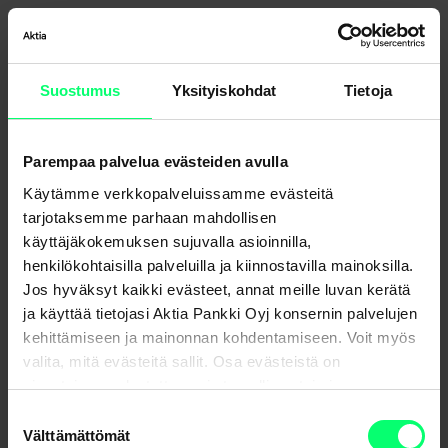
Toimi nopeasti, jos epäilet huijausta
Jos epäilet, että pankkitunnuksesi ovat vaarantuneet:
Suostumus
Yksityiskohdat
Tietoja
- Sulje tunnukset heti soittamalla sulkupalveluun (24h),
puh. 020 333 (24 h/vrk) ja ulkomailta +358 20 333.
Parempaa palvelua evästeiden avulla
Käytämme verkkopalveluissamme evästeitä
- Ota yhteyttä pankkiin ja poliisiin.
tarjotaksemme parhaan mahdollisen
käyttäjäkokemuksen sujuvalla asioinnilla,
Yhdessä voimme torjua huijauksia ja suojata
henkilökohtaisilla palveluilla ja kiinnostavilla mainoksilla.
asiakkaidemme turvallisuutta. Kiitos, että olet valppaana!
Jos hyväksyt kaikki evästeet, annat meille luvan kerätä
ja käyttää tietojasi Aktia Pankki Oyj konsernin palvelujen
kehittämiseen ja mainonnan kohdentamiseen. Voit myös
valita, mitä evästeitä sallit. Osa evästeistä on
sivustojemme luotettavan ja turvallisen toiminnan
kannalta välttämättömiä.
Suostumuksen
Välttämättömät
valinta