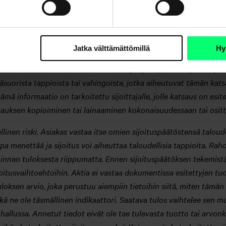
t tämän katsauksen sijoittajien käyttöön. Informaatio on koottu ju
taa sisällön oikeellisuudesta tai täydellisyydestä. Tämä katsaus 
 päätöksentekoa, mutta sijoittajan tekemä sijoituspäätös on vii
Jatka välttämättömillä
Hy
in tietoihin ja tutkimuksiin. Sijoittajan tulee huomioida markkino
sisältöön. Aktia-konserniin kuuluvat yritykset, Aktian yhteistyö
päsuorista tappioista tai vahingoista, jotka aiheutuvat tämän kat
ämä informaatio on tarkoitettu sijoittajalle, jolle katsaus on esit
auksen kopioiminen tai lainaaminen kokonaisuudessaan tai ositta
llinen riski. Asiakas vastaa itse omien sijoituspäätöstensä taloude
a menettää ja sijoitus voi aiheuttaa taloudellisia tappioita. Rah
iminnan tuloksesta riippumatta. Ennen sijoituspäätöksen tekemist
sijoitusvaihtoehtoihin. Aktia ei vastaa dokumentissa esitettyjen 
loksen arvio, joka perustuu aiempiin tietoihin siitä, miten tämän s
tkä ne ole täsmällinen indikaattori. Saatava tulos vaihtelee sen 
 hallussa. Annetut tiedot eivät ole tae tulevasta tuotto tai arvo