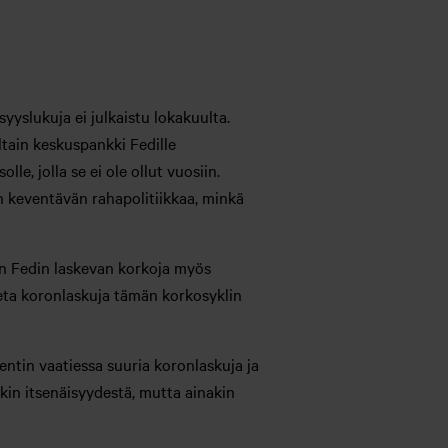
isyyslukuja ei julkaistu lokakuulta.
ltain keskuspankki Fedille
, jolla se ei ole ollut vuosiin.
in keventävän rahapolitiikkaa, minkä
an Fedin laskevan korkoja myös
eta koronlaskuja tämän korkosyklin
ntin vaatiessa suuria koronlaskuja ja
in itsenäisyydestä, mutta ainakin