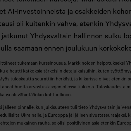
olet AI-investoinneista ja osakkeiden koho
kausi oli kuitenkin vahva, etenkin Yhdysv
 jatkunut Yhdysvaltain hallinnon sulku lop
i tulla saamaan ennen joulukuun korkokok
 riittäneet tukemaan kurssinousua. Markkinoiden helpotukseksi Yh
ku aiheutti katkoksia tärkeisiin datajulkaisuihin, kuten työttömyys
ös tuloskautta seurattiin herkästi, ja kiikarissa olivat etenkin s
ttaneet huolta arvostustasojen ollessa tiukkoja. Tuloskaudesta 
kausi oli vähintäänkin kohtuullinen.
 jälleen pinnalle, kun julkisuuteen tuli tieto Yhdysvaltain ja Ven
dullisilta Ukrainalle, ja Eurooppa jäi jälleen sivustaseuraajaksi,
htojen mukainen rauha, se olisi positiivinen asia etenkin Euroopal