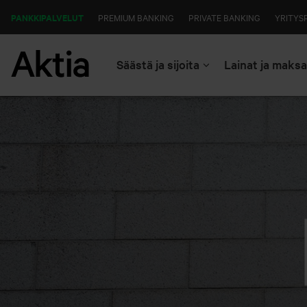
PANKKIPALVELUT
PREMIUM BANKING
PRIVATE BANKING
YRITYS
Säästä ja sijoita
Lainat ja maks