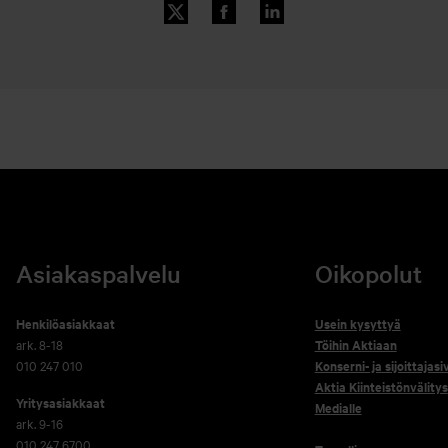
Asiakaspalvelu
Oikopolut
Henkilöasiakkaat
Usein kysyttyä
ark. 8-18
Töihin Aktiaan
010 247 010
Konserni- ja sijoittajasi
Aktia Kiinteistönvälitys
Yritysasiakkaat
Medialle
ark. 9-16
010 247 6700