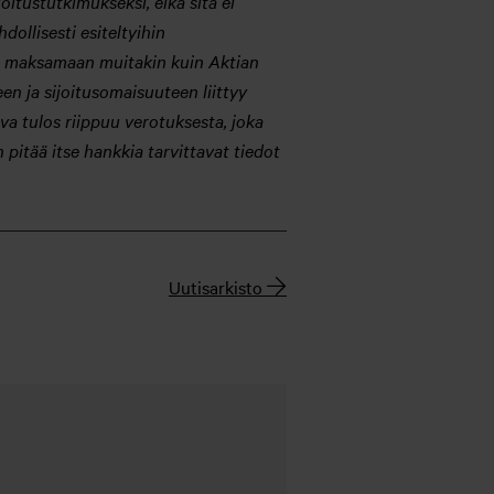
joitustutkimukseksi, eikä sitä ei
ollisesti esiteltyihin
tua maksamaan muitakin kuin Aktian
seen ja sijoitusomaisuuteen liittyy
va tulos riippuu verotuksesta, joka
 pitää itse hankkia tarvittavat tiedot
Uutisarkisto