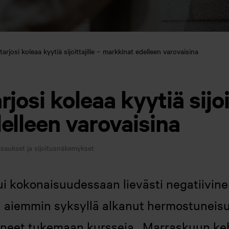
arjosi koleaa kyytiä sijoittajille – markkinat edelleen varovaisina
osi koleaa kyytiä sijoit
elleen varovaisina
saukset ja sijoitusnäkemykset
 kokonaisuudessaan lievästi negatiivin
un aiemmin syksyllä alkanut hermostuneisu
ittäneet tukemaan kursseja. Marraskuun keh