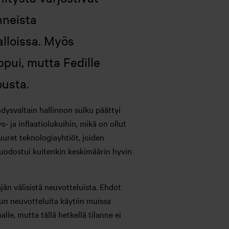
nneista
alloissa. Myös
pui, mutta Fedille
ousta.
dysvaltain hallinnon sulku päättyi
- ja inflaatiolukuihin, mikä on ollut
uuret teknologiayhtiöt, joiden
muodostui kuitenkin keskimäärin hyvin
äjän välisistä neuvotteluista. Ehdot
 kun neuvotteluita käytiin muissa
le, mutta tällä hetkellä tilanne ei