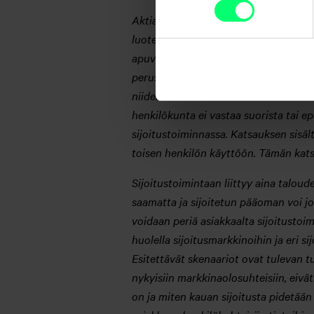
Aktia Pankki Oyj (”Aktia”) on tuottanu
luotettavina. Aktia ei kuitenkaan vas
apuvälineistä avustamaan sijoittajan
perustua sijoittajan riittävinä pitämi
niiden vaikutukset tämän katsauksen 
henkilökunta ei vastaa suorista tai e
sijoitustoiminnassa. Katsauksen sisält
toisen henkilön käyttöön. Tämän kats
Sijoitustoimintaan liittyy aina taloude
saamatta ja sijoitetun pääoman voi jop
voidaan periä asiakkaalta sijoitusto
huolella sijoitusmarkkinoihin ja eri 
Esitettävät skenaariot ovat tulevan tu
nykyisiin markkinaolosuhteisiin, eivä
on ja miten kauan sijoitusta pidetään