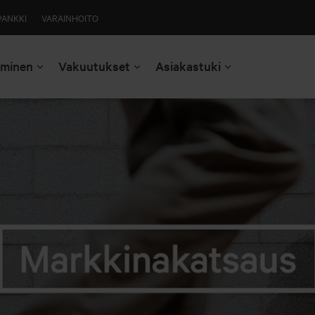
PANKKI
VARAINHOITO
aminen
Vakuutukset
Asiakastuki