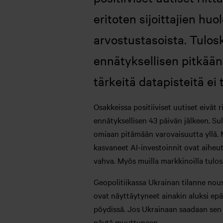
eritoten sijoittajien hu
arvostustasoista. Tulos
ennätyksellisen pitkään
tärkeitä datapisteitä e
Osakkeissa positiiviset uutiset eivät
ennätyksellisen 43 päivän jälkeen. Sul
omiaan pitämään varovaisuutta yllä. My
kasvaneet AI-investoinnit ovat aiheu
vahva. Myös muilla markkinoilla tulos
Geopolitiikassa Ukrainan tilanne nousi
ovat näyttäytyneet ainakin aluksi epäe
pöydissä. Jos Ukrainaan saadaan sen e
näytä muuttuneen.