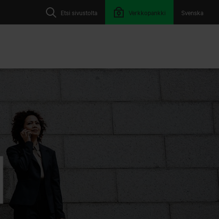
Etsi sivustolta
Verkkopankki
Svenska