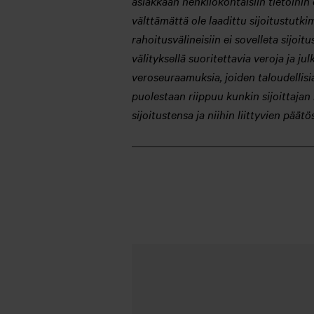
asiakkaan henkilökohtaisiin tietoihin e
välttämättä ole laadittu sijoitustut
rahoitusvälineisiin ei sovelleta sijo
välityksellä suoritettavia veroja ja ju
veroseuraamuksia, joiden taloudellisi
puolestaan riippuu kunkin sijoittajan 
sijoitustensa ja niihin liittyvien pää