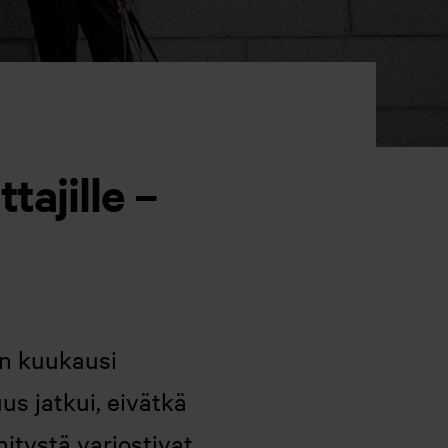
tajille –
en kuukausi
us jatkui, eivätkä
itystä varjostivat