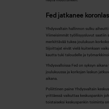
Fed jatkanee koronla
Yhdysvaltain hallinnon sulku aiheutti d
Viimeisimmät työllisyysluvut saatiin 
merkittävää tukea joulukuun korkokoko
Sijoittajat eivät vielä kuitenkaan va
kautta tuki taloudelle ja työmarkkinoil
Yhdysvalloissa Fed on syksyn aikana 
joulukuussa ja korkojen laskun jatku
aikana.
Poliittinen paine Yhdysvaltain kesku
yrittäessä vaikuttaa keskuspankin j
toistaiseksi keskuspankin toiminta on