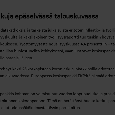
skuja epäselvässä talouskuvassa
atakatkoksia, ja tärkeistä julkaisuista eritoten inflaatio- ja työll
syyskuulta, ja kaksijakoinen työllisyysraportti tuo tuskin Yhdysva
ukseen. Työttömyysaste nousi syyskuussa 4,4 prosenttiin – tasolle
ikuta liian huolestuneilta kehityksestä, vaan luottavat keskuspank
le paranisi jälleen.
tehnyt kaksi 25 korkopisteen koronlaskua. Markkinoilla odoteta
van alkuvuodesta. Euroopassa keskuspankki EKP:ltä ei enää odot
spankkia kohtaan on voimistunut vuoden loppupuoliskolla preside
ohtokunnan kokoonpanoon. Tämä on herättänyt huolta keskuspank
 ollut talousnäkökulmasta täysin perusteltua.