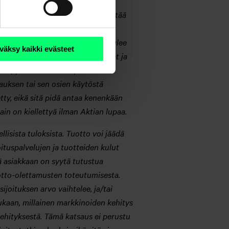
lkisista lähteistä, joita Aktia pitää
on tarkoitettu yhtenä monista
me kädessä hänen omansa ja sen tulee
väksy kaikki evästeet
illa nopeasti tapahtuvat muutokset ja
kumppanit tai näiden yhtiöiden
sauksen tai sen osien käytöstä
etty, eikä sitä pidä antaa kenenkään
in on kiellettyä ilman Aktian lupaa.
llisista tuloksista. Tuotto voi jäädä
oituspalvelujen ja tuotteiden kulut
ä asiakkaan on syytä tutustua
tuotto-olettamusten toteutumisesta.
ijoituksen arvo vaihtelee, ja/tai
mukaan, millainen markkinoiden kehitys
nkehityksestä. Tämä katsaus ei perustu