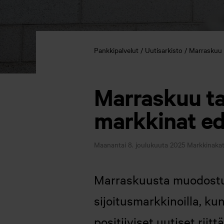
Pankkipalvelut
Uutisarkisto
Marraskuu t
Marraskuu tarj
markkinat ed
Maanantai 8. joulukuuta 2025
Markkinakat
Marraskuusta muodostui
sijoitusmarkkinoilla, k
positiiviset uutiset ri