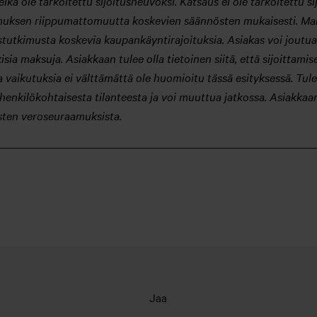
ikä ole tarkoitettu sijoitusneuvoksi. Katsaus ei ole tarkoitettu si
kimuksen riippumattomuutta koskevien säännösten mukaisesti. Mahd
itustutkimusta koskevia kaupankäyntirajoituksia. Asiakas voi jou
lkisia maksuja. Asiakkaan tulee olla tietoinen siitä, että sijoittami
a vaikutuksia ei välttämättä ole huomioitu tässä esityksessä. Tule
henkilökohtaisesta tilanteesta ja voi muuttua jatkossa. Asiakkaan
tösten veroseuraamuksista.
Jaa