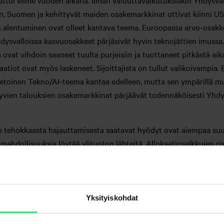
tui viime vuoden aikana. Ilman valuuttavaikutuksiakin Yhdysval
, Suomen ja kehittyvät maiden osakemarkkinat ottivat kiinni USA
n alentuminen ovat olleet kantava teema. Euroopassa arvo-osakk
Yhdysvalloissa kasvuosakkeet pärjäsivät hyvin teknojättien imus
ovat vihdoin saaneet tuulta purjeisiin ja tuottaneet pitkästä aik
aatiot ovat myös laskeneet. Sijoittajista on tullut valikoivampia.
etoinen Tekno/AI-teema kantaa edelleen, mutta sen ympärillä 
yvien talouksien osakemarkkinat pärjäävät todennäköisesti Yhdys
un tehokkaasta hajauttamisesta saatavat hyödyt ovat aiempaa suur
hdollisuuksia löytää ylituoton lähteitä. Allokaatiosalkkujen ris
ikana.
ktian sijoitusjohtaja
Samu Lang
.
Yksityiskohdat
t tämän katsauksen sijoittajien käyttöön. Informaatio on koottu ju