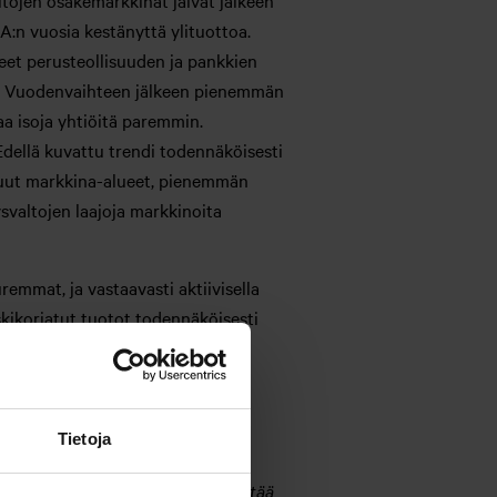
tojen osakemarkkinat jäivät jälkeen
:n vuosia kestänyttä ylituottoa.
eet perusteollisuuden ja pankkien
sa. Vuodenvaihteen jälkeen pienemmän
aa isoja yhtiöitä paremmin.
 Edellä kuvattu trendi todennäköisesti
muut markkina-alueet, pienemmän
valtojen laajoja markkinoita
emmat, ja vastaavasti aktiivisella
kikorjatut tuotot todennäköisesti
Tietoja
lkisista lähteistä, joita Aktia pitää