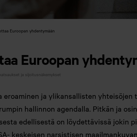
ottaa Euroopan yhdentymään
taa Euroopan yhdent
atsaukset ja sijoitusnäkemykset
ta eroaminen ja ylikansallisten yhteisöjen
Trumpin hallinnon agendalla. Pitkän ja os
esta edellisestä on löydettävissä jokin p
USA- keskeisen narsistisen maailmankuvan