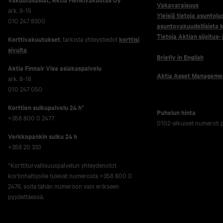
Vakavaraisuus
ark. 9-15
Yleisiä tietoja asuntolu
010 247 8300
asuntovakuudellisista k
Tietoja Aktian sijoitus-
Korttivakuutukset
, tarkista yhteystiedot
korttisi
sivulta
.
Briefly in English
Aktia Finnair Visa asiakaspalvelu
Aktia Asset Manageme
ark. 8-18
010 247 050
Korttien sulkupalvelu 24 h*
Puhelun hinta
+358 800 0 2477
0102-alkuiset numerot:
Verkko­pankin sulku 24 h
+358 20 333
*Korttiturvallisuuspalvelun yhteydenotot
kortinhaltijoille tulevat numerosta +358 800 0
2476, soita tähän numeroon vain erikseen
pyydettäessä.