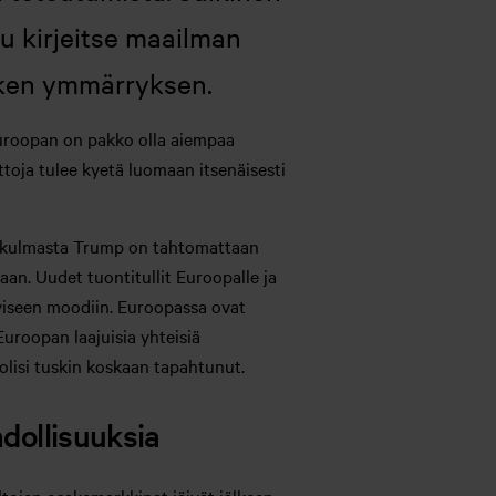
u kirjeitse maailman
aiken ymmärryksen.
 Euroopan on pakko olla aiempaa
ttoja tulee kyetä luomaan itsenäisesti
äkökulmasta Trump on tahtomattaan
n. Uudet tuontitullit Euroopalle ja
iviseen moodiin. Euroopassa ovat
uroopan laajuisia yhteisiä
 olisi tuskin koskaan tapahtunut.
dollisuuksia