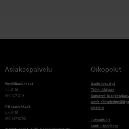
Asiakaspalvelu
Oikopolut
Henkilöasiakkaat
Usein kysyttyä
ark. 8-18
Töihin Aktiaan
010 247 010
Konserni- ja sijoittajasi
Aktia Kiinteistönvälitys
Yritysasiakkaat
Medialle
ark. 9-16
010 247 6700
Turvallisuus
Kohtuusperiaate
Vakuutusasiat, Aktia Henkivakuutus Oy