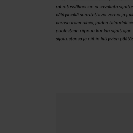
rahoitusvälineisiin ei sovelleta sijo
välityksellä suoritettavia veroja ja ju
veroseuraamuksia, joiden taloudellisi
puolestaan riippuu kunkin sijoittajan 
sijoitustensa ja niihin liittyvien pää