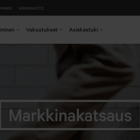
PANKKI
VARAINHOITO
aminen
Vakuutukset
Asiakastuki