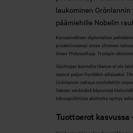
laukominen Grönlannin v
päämiehille Nobelin rau
Kansainvälisen diplomatian pelisäännö
proaktiivisempi oman yhteisen talous- 
ilman Yhdysvaltoja. Trumpin idiotism
Sijoittajan kannalta tilanne ei ole 
saanut paljon hyvääkin aikaiseksi. T
Grönlannin valtaus unohdettiin nopea
Saksan vetämänä käynnissä historialli
talouspoliittisia aloitteita syntyy se
Tuottoerot kasvussa 