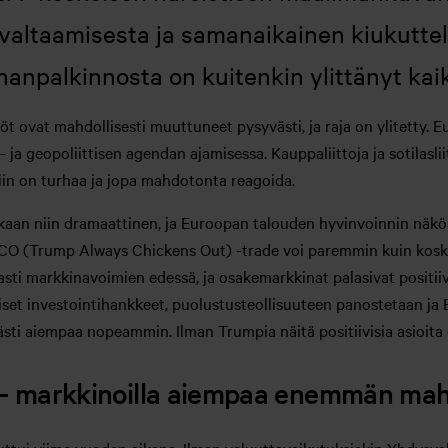
altaamisesta ja samanaikainen kiukuttel
hanpalkinnosta on kuitenkin ylittänyt k
t ovat mahdollisesti muuttuneet pysyvästi, ja raja on ylitetty.
ja geopoliittisen agendan ajamisessa. Kauppaliittoja ja sotilaslii
iin on turhaa ja jopa mahdotonta reagoida.
lainkaan niin dramaattinen, ja Euroopan talouden hyvinvoinnin n
ACO (Trump Always Chickens Out) -trade voi paremmin kuin koskaa
sti markkinavoimien edessä, ja osakemarkkinat palasivat positi
set investointihankkeet, puolustusteollisuuteen panostetaan ja E
lvästi aiempaa nopeammin. Ilman Trumpia näitä positiivisia asioita
– markkinoilla aiempaa enemmän mah