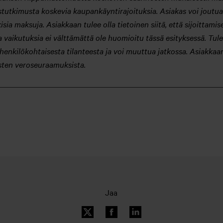
itustutkimusta koskevia kaupankäyntirajoituksia. Asiakas voi jou
lkisia maksuja. Asiakkaan tulee olla tietoinen siitä, että sijoittami
a vaikutuksia ei välttämättä ole huomioitu tässä esityksessä. Tule
henkilökohtaisesta tilanteesta ja voi muuttua jatkossa. Asiakkaan
tösten veroseuraamuksista.
Jaa