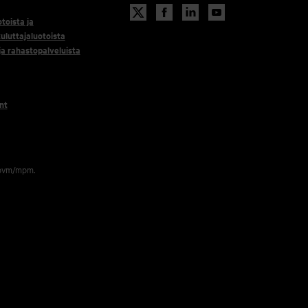
otoista ja
uluttajaluotoista
 ja rahastopalveluista
nt
 pvm/mpm.