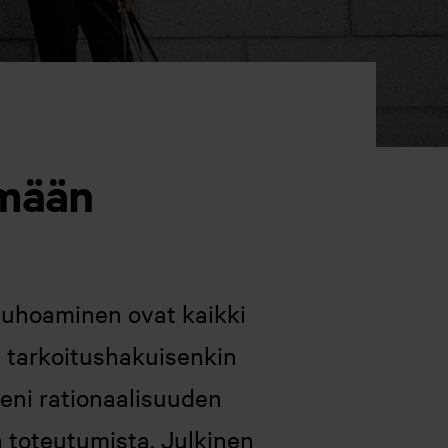
ymään
 tuhoaminen ovat kaikki
in tarkoitushakuisenkin
ieni rationaalisuuden
 toteutumista. Julkinen