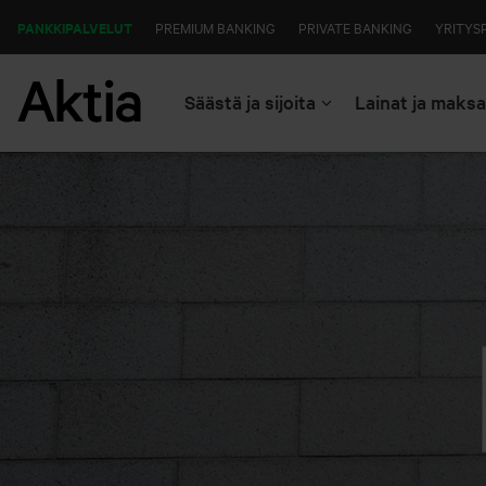
PANKKIPALVELUT
PREMIUM BANKING
PRIVATE BANKING
YRITYS
Säästä ja sijoita
Lainat ja maks