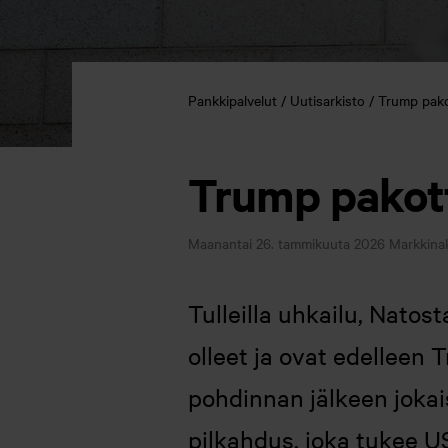
Pankkipalvelut
Uutisarkisto
Trump pak
Trump pakot
Maanantai 26. tammikuuta 2026
Markkinak
Tulleilla uhkailu, Natos
olleet ja ovat edelleen 
pohdinnan jälkeen jokais
pilkahdus, joka tukee 