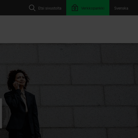
Etsi sivustolta
Verkkopankki
Svenska