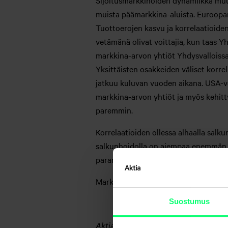
Sijoitusmarkkinoiden dynamiikka muut
muista päämarkkina-aluista. Euroopan
Tuottoerojen kasvu ja korrelaatioide
vetämänä olivat voittajia, kun taas 
markkina-arvon yhtiöt Yhdysvalloissa 
Yksittäisten osakkeiden väliset korrel
jatkuu kuluvan vuoden aikana. USA-v
markkina-arvon yhtiöt ja myös kehitt
paremmin.
Korrelaatioiden ollessa alhaalla salk
salkunhoidolla on aiempaa enemmän ma
paranevat edelleen kuluvan vuoden a
Markkinakatsauksen on kirjoittanut A
Suostumus
Aktia Pankki Oyj (”Aktia”) on tuottanu