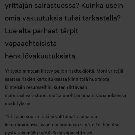
yrittäjän sairastuessa? Kuinka usein
omia vakuutuksia tulisi tarkastella?
Lue alta parhaat tärpit
vapaaehtoisista
henkilövakuutuksista.
Yritystoimintaan liittyy paljon riskitekijöitä. Moni yrittäjä
saattaa riskien kartoituksessa kiinnittää huomiota
kiinteisiin resursseihin, kuten riittävään
materiaalivarastoon, mutta unohtaa oman työpanoksensa
merkityksen.
“Yrittäjän suurin riski ei välttämättä aina ole
liiketoiminnassa, vaan nimenomaan siinä, ettei hän itse
pysty tekemään työtä. Siksi vapaaehtoiset