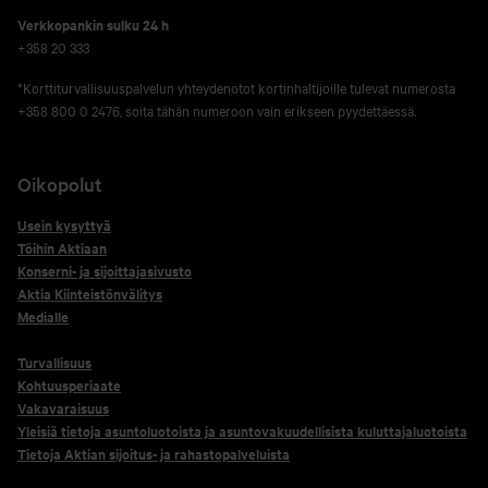
Verkko­pankin sulku 24 h
+358 20 333
*Korttiturvallisuuspalvelun yhteydenotot kortinhaltijoille tulevat numerosta
+358 800 0 2476, soita tähän numeroon vain erikseen pyydettäessä.
Oikopolut
Usein kysyttyä
Töihin Aktiaan
Konserni- ja sijoittajasivusto
Aktia Kiinteistönvälitys
Medialle
Turvallisuus
Kohtuusperiaate
Vakavaraisuus
Yleisiä tietoja asuntoluotoista ja asuntovakuudellisista kuluttajaluotoista
Tietoja Aktian sijoitus- ja rahastopalveluista