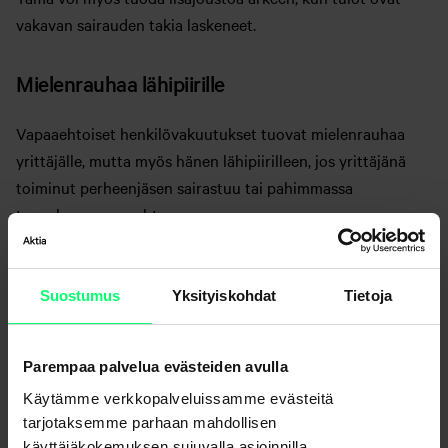
vakavan sairauden takia laskeneet.
Mielenrauhaa lähipiirille
Vapaaehtoiset henkilövakuutukset tuovat mielenrauhaa
yrittäjälle, mutta myös hänen lähipiirilleen, jos yrittäjänä
toiminut perheenjäsen sairastuu tai pahimmassa
tapauksessa menehtyy.
Knuutisen mukaan henkivakuutuksesta saatavalla
korvauksella perillisten on mahdollista kuitata osittain tai
Suostumus
Yksityiskohdat
Tietoja
kokonaan perintöverot, jotka saattavat tulla maksettavaksi
nopeastikin kuoleman jälkeen.
Parempaa palvelua evästeiden avulla
“Yrittäjällä saattaa oman asunnon lisäksi olla myös
Käytämme verkkopalveluissamme evästeitä
sijoitusasuntoja, osakesalkku tai rahastoja.
tarjotaksemme parhaan mahdollisen
Henkivakuutuskorvauksella mahdollistetaan muun muassa
käyttäjäkokemuksen sujuvalla asioinnilla,