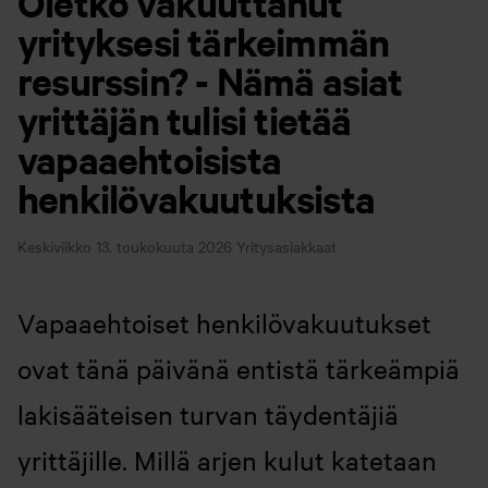
Oletko vakuuttanut
yrityksesi tärkeimmän
resurssin? - Nämä asiat
yrittäjän tulisi tietää
vapaaehtoisista
henkilövakuutuksista
Keskiviikko 13. toukokuuta 2026
Yritysasiakkaat
Vapaaehtoiset henkilövakuutukset
ovat tänä päivänä entistä tärkeämpiä
lakisääteisen turvan täydentäjiä
yrittäjille. Millä arjen kulut katetaan