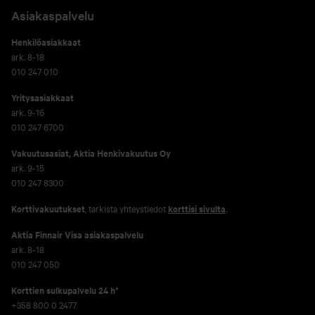
Asiakaspalvelu
Henkilöasiakkaat
ark. 8-18
010 247 010
Yritysasiakkaat
ark. 9-16
010 247 6700
Vakuutusasiat, Aktia Henkivakuutus Oy
ark. 9-15
010 247 8300
Korttivakuutukset
, tarkista yhteystiedot
korttisi sivulta
.
Aktia Finnair Visa asiakaspalvelu
ark. 8-18
010 247 050
Korttien sulkupalvelu 24 h*
+358 800 0 2477