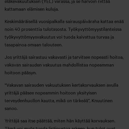
eläkevakuutuksen (YEL) varassa, ja se harvoin riittää
kattamaan elämisen kuluja.
Keskimääräisellä vuosipalkalla sairauspäiväraha kattaa enää
noin 40 prosenttia tulotasosta. Työkyvyttömyystilanteissa
työkyvyttömyysvakuutus voi tuoda kaivattua turvaa ja
tasapainoa omaan talouteen.
Jos yrittäjä sairastuu vakavasti ja tarvitsee nopeasti hoitoa,
vakavan sairauden vakuutus mahdollistaa nopeamman
hoitoon pääsyn.
“Vakavan sairauden vakuutuksen kertakorvauksen avulla
yrittäjä pääsee nopeammin hoitoon yksityisen
terveydenhuollon kautta, mikä on tärkeää”, Knuutinen
sanoo.
Yrittäjä saa itse päättää, miten hän käyttää korvauksen.
Tämä voi myös tuoda lisäjoustoa arkeen, kun tulot ovat