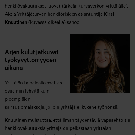
henkilövakuutukset luovat tärkeän turvaverkon yrittäjälle”,
Aktia Yrittäjäturvan henkilöriskien asiantuntija
Kirsi
Knuutinen
(kuvassa oikealla) sanoo.
Arjen kulut jatkuvat
työkyvyttömyyden
aikana
Yrittäjän taipaleelle saattaa
osua niin lyhyitä kuin
pidempiäkin
sairauslomajaksoja, jolloin yrittäjä ei kykene työhönsä.
Knuutinen muistuttaa, että ilman täydentäviä vapaaehtoisia
henkilövakuutuksia yrittäjä on pelkästään yrittäjän