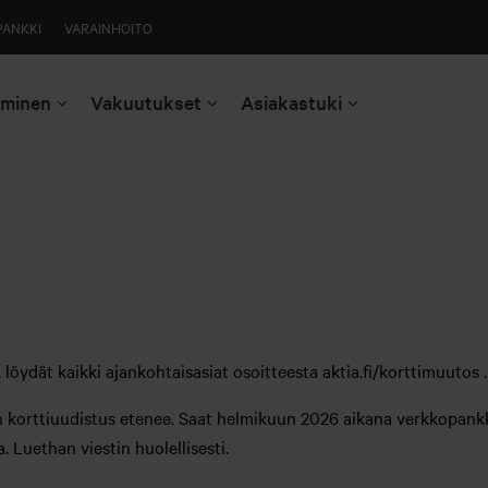
PANKKI
VARAINHOITO
aminen
Vakuutukset
Asiakastuki
 löydät kaikki ajankohtaisasiat osoitteesta aktia.fi/korttimuutos 
 korttiuudistus etenee. Saat helmikuun 2026 aikana verkkopankk
. Luethan viestin huolellisesti.