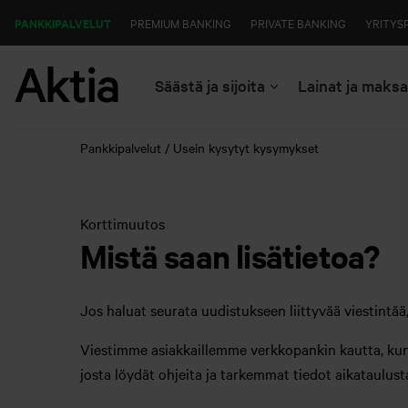
PANKKIPALVELUT
PREMIUM BANKING
PRIVATE BANKING
YRITYS
Säästä ja sijoita
Lainat ja maks
Pankkipalvelut
Usein kysytyt kysymykset
Korttimuutos
Mistä saan lisätietoa?
Jos haluat seurata uudistukseen liittyvää viestintää,
Viestimme asiakkaillemme verkkopankin kautta, kun
josta löydät ohjeita ja tarkemmat tiedot aikataulusta