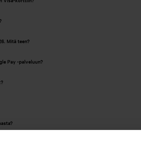
n Visa-korttiin?
?
26. Mitä teen?
ogle Pay -palveluun?
t?
masta?