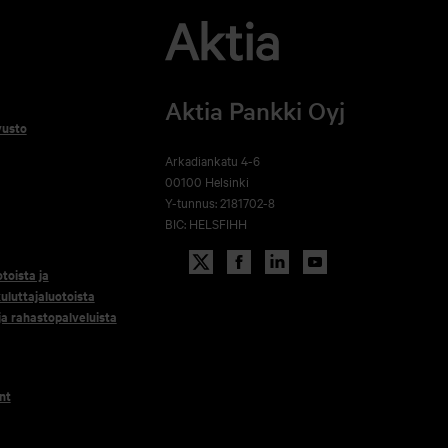
Aktia Pankki Oyj
vusto
Arkadiankatu 4-6
00100 Helsinki
Y-tunnus: 2181702-8
BIC: HELSFIHH
otoista ja
uluttajaluotoista
 ja rahastopalveluista
nt