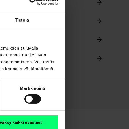
Tietoja
kemuksen sujuvalla
steet, annat meille luvan
n kohdentamiseen. Voit myös
nan kannalta välttämättömiä.
Markkinointi
väksy kaikki evästeet