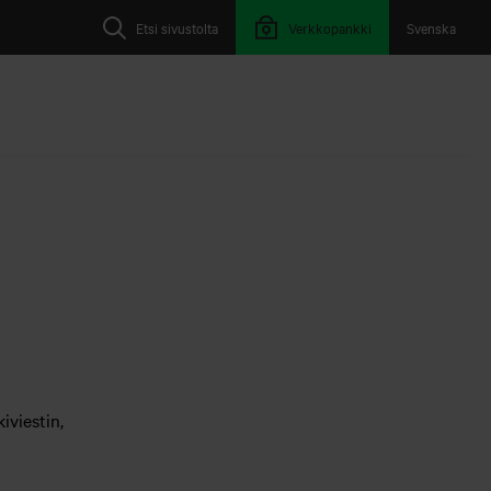
Etsi sivustolta
Verkkopankki
Svenska
.
iviestin,