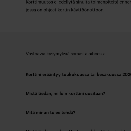
Korttimuutos ei edellytä sinulta toimenpiteitä enne
jossa on ohjeet kortin käyttöönottoon.
Vastaavia kysymyksiä samasta aiheesta
Korttini erääntyy toukokuussa tai kesäkuussa 2026
Mistä tiedän, milloin korttini uusitaan?
Mitä minun tulee tehdä?