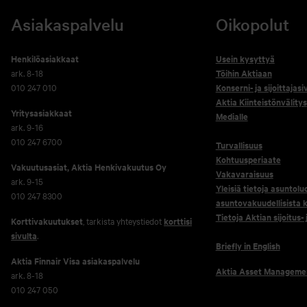
Asiakaspalvelu
Oikopolut
Henkilöasiakkaat
Usein kysyttyä
ark. 8-18
Töihin Aktiaan
010 247 010
Konserni- ja sijoittajasi
Aktia Kiinteistönvälitys
Yritysasiakkaat
Medialle
ark. 9-16
010 247 6700
Turvallisuus
Kohtuusperiaate
Vakuutusasiat, Aktia Henkivakuutus Oy
Vakavaraisuus
ark. 9-15
Yleisiä tietoja asuntolu
010 247 8300
asuntovakuudellisista k
Tietoja Aktian sijoitus-
Korttivakuutukset
, tarkista yhteystiedot
korttisi
sivulta
.
Briefly in English
Aktia Finnair Visa asiakaspalvelu
Aktia Asset Manageme
ark. 8-18
010 247 050