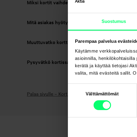
Miksi kortit vaihdetaan?
Suostumus
Mitä asiakas hyötyy korttien vaihdosta?
Muuttuvatko korttini ominaisuudet?
Parempaa palvelua evästeid
Käytämme verkkopalveluissa
asioinnilla, henkilökohtaisill
Pysyvätkö kortissani olevat vakuutukset voimass
kerätä ja käyttää tietojasi 
valita, mitä evästeitä sallit
Suostumuksen
Palaa sivulle – Kortit
Välttämättömät
valinta