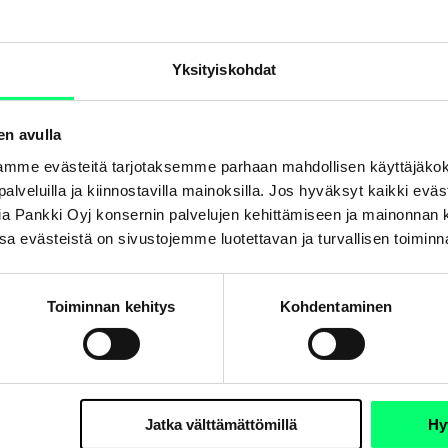
Yksityiskohdat
en avulla
mme evästeitä tarjotaksemme parhaan mahdollisen käyttäjäko
a palveluilla ja kiinnostavilla mainoksilla. Jos hyväksyt kaikki evä
a?
Aktia Pankki Oyj konsernin palvelujen kehittämiseen ja mainonna
. Osa evästeistä on sivustojemme luotettavan ja turvallisen toimin
Toiminnan kehitys
Kohdentaminen
Jatka välttämättömillä
Hy