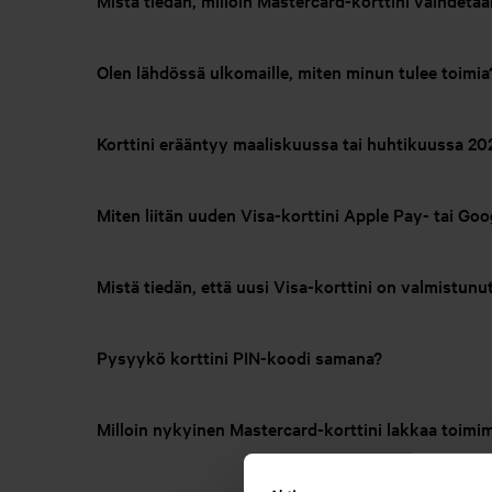
Mistä tiedän, milloin Mastercard-korttini vaihdetaa
Olen lähdössä ulkomaille, miten minun tulee toimia
Korttini erääntyy maaliskuussa tai huhtikuussa 20
Miten liitän uuden Visa-korttini Apple Pay- tai Go
Mistä tiedän, että uusi Visa-korttini on valmistunu
Pysyykö korttini PIN-koodi samana?
Milloin nykyinen Mastercard-korttini lakkaa toimi