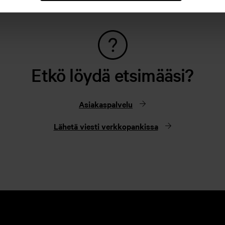
Etkö löydä etsimääsi?
Asiakaspalvelu
Lähetä viesti verkkopankissa