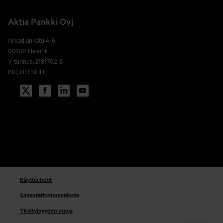
Aktia Pankki Oyj
Arkadiankatu 4-6
00100 Helsinki
Y-tunnus: 2181702-8
BIC: HELSFIHH
Käyttöehdot
Saavutettavuusseloste
Yksityisyyden suoja