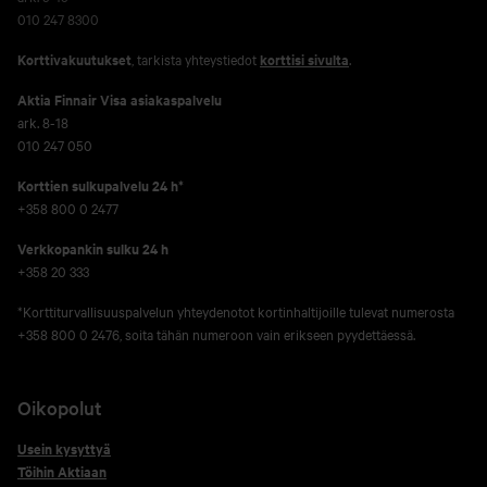
010 247 8300
Korttivakuutukset
, tarkista yhteystiedot
korttisi sivulta
.
Aktia Finnair Visa asiakaspalvelu
ark. 8-18
010 247 050
Korttien sulkupalvelu 24 h*
+358 800 0 2477
Verkko­pankin sulku 24 h
+358 20 333
*Korttiturvallisuuspalvelun yhteydenotot kortinhaltijoille tulevat numerosta
+358 800 0 2476, soita tähän numeroon vain erikseen pyydettäessä.
Oikopolut
Usein kysyttyä
Töihin Aktiaan