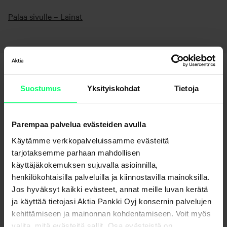
Palaa sivulle – Lainat
Suostumus
Yksityiskohdat
Tietoja
Parempaa palvelua evästeiden avulla
Etkö löydä etsimääsi?
Käytämme verkkopalveluissamme evästeitä
tarjotaksemme parhaan mahdollisen
käyttäjäkokemuksen sujuvalla asioinnilla,
Asiakaspalvelu
henkilökohtaisilla palveluilla ja kiinnostavilla mainoksilla.
Lähetä viesti verkkopankissa
Jos hyväksyt kaikki evästeet, annat meille luvan kerätä
ja käyttää tietojasi Aktia Pankki Oyj konsernin palvelujen
kehittämiseen ja mainonnan kohdentamiseen. Voit myös
valita, mitä evästeitä sallit. Osa evästeistä on