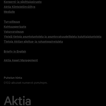
Konserni- ja sijoittajasivusto
Aktia Kiinteistönvälitys
Medialle
Turvallisuus
Kohtuusperiaate
Vakavaraisuus
Yleisiä tietoja asuntoluotoista ja asuntovakuudellisista kuluttajaluotoista
Tietoja Aktian sijoitus- ja rahastopalveluista
Briefly in English
Aktia Asset Management
Puhelun hinta
0102-alkuiset numerot: pvm/mpm.