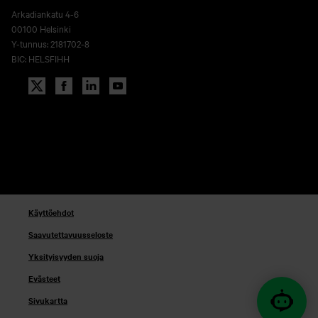
Arkadiankatu 4-6
00100 Helsinki
Y-tunnus: 2181702-8
BIC: HELSFIHH
Käyttöehdot
Saavutettavuusseloste
Yksityisyyden suoja
Evästeet
Sivukartta