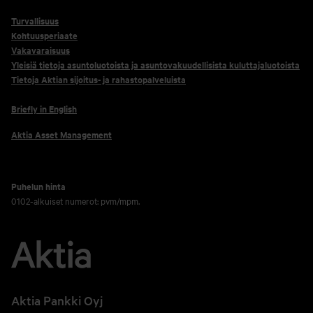
Turvallisuus
Kohtuusperiaate
Vakavaraisuus
Yleisiä tietoja asuntoluotoista ja asuntovakuudellisista kuluttajaluotoista
Tietoja Aktian sijoitus- ja rahastopalveluista
Briefly in English
Aktia Asset Management
Puhelun hinta
0102-alkuiset numerot: pvm/mpm.
Aktia Pankki Oyj