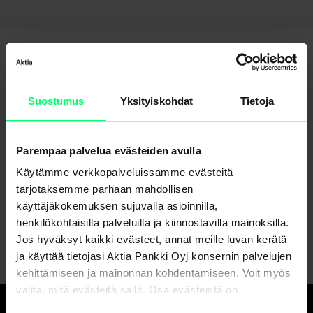
Suostumus
Yksityiskohdat
Tietoja
Etkö löydä etsimääsi?
Parempaa palvelua evästeiden avulla
Käytämme verkkopalveluissamme evästeitä
Asiakaspalvelu
tarjotaksemme parhaan mahdollisen
käyttäjäkokemuksen sujuvalla asioinnilla,
Lähetä viesti verkkopankissa
henkilökohtaisilla palveluilla ja kiinnostavilla mainoksilla.
Jos hyväksyt kaikki evästeet, annat meille luvan kerätä
ja käyttää tietojasi Aktia Pankki Oyj konsernin palvelujen
kehittämiseen ja mainonnan kohdentamiseen. Voit myös
valita, mitä evästeitä sallit. Osa evästeistä on
sivustojemme luotettavan ja turvallisen toiminnan