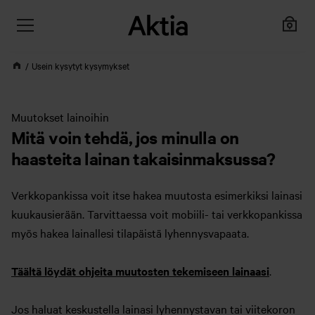
Usein kysytyt kysymykset
Muutokset lainoihin
Mitä voin tehdä, jos minulla on
haasteita lainan takaisinmaksussa?
Verkkopankissa voit itse hakea muutosta esimerkiksi lainasi
kuukausierään. Tarvittaessa voit mobiili- tai verkkopankissa
myös hakea lainallesi tilapäistä lyhennysvapaata.
Täältä löydät ohjeita muutosten tekemiseen lainaasi
.
Jos haluat keskustella lainasi lyhennystavan tai viitekoron