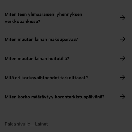
Miten teen ylimääräisen lyhennyksen
verkkopankissa?
Miten muutan lainan maksupäivää?
Miten muutan lainan hoitotiliä?
Mitä eri korkovaihtoehdot tarkoittavat?
Miten korko määräytyy korontarkistuspäivänä?
Palaa sivulle – Lainat