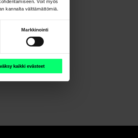
n kohdentamiseen. Voit myös
nan kannalta välttämättömiä.
Markkinointi
väksy kaikki evästeet