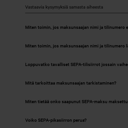
Vastaavia kysymyksiä samasta aiheesta
Miten toimin, jos maksunsaajan nimi ja tilinumero e
Miten toimin, jos maksunsaajan nimi ja tilinumero 
Loppuvatko tavalliset SEPA-tilisiirrot jossain vaih
Mitä tarkoittaa maksunsaajan tarkistaminen?
Miten tietää onko saapunut SEPA-maksu maksettu 
Voiko SEPA-pikasiirron perua?