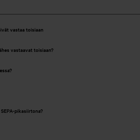
ivät vastaa toisiaan
lähes vastaavat toisiaan?
eessa?
SEPA-pikasiirtona?