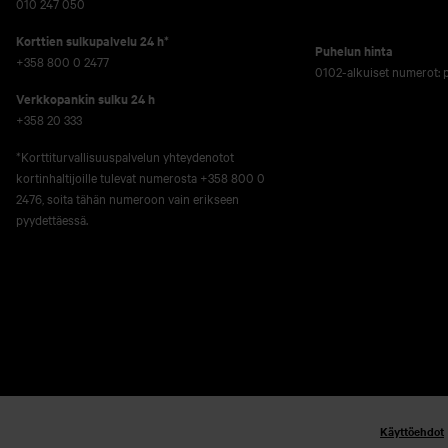
010 247 050
Korttien sulkupalvelu 24 h*
Puhelun hinta
+358 800 0 2477
0102-alkuiset numerot:
Verkko­pankin sulku 24 h
+358 20 333
*Korttiturvallisuuspalvelun yhteydenotot
kortinhaltijoille tulevat numerosta +358 800 0
2476, soita tähän numeroon vain erikseen
pyydettäessä.
Käyttöehdot