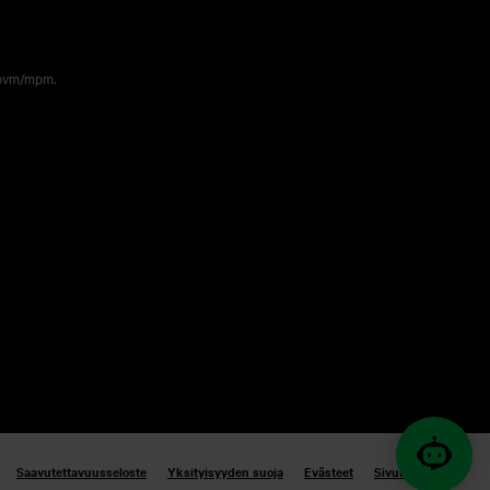
 pvm/mpm.
Saavutettavuusseloste
Yksityisyyden suoja
Evästeet
Sivukartta