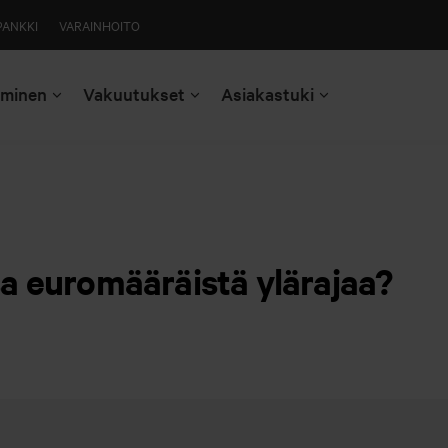
PANKKI
VARAINHOITO
aminen
Vakuutukset
Asiakastuki
a euromääräistä ylärajaa?