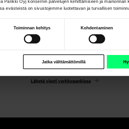
Aktia Pankki Oyj konsernin palvelujen kehittämiseen ja mainonna
. Osa evästeistä on sivustojemme luotettavan ja turvallisen toimin
Toiminnan kehitys
Kohdentaminen
Etkö löydä etsimääsi?
Jatka välttämättömillä
Hy
Asiakaspalvelu
Lähetä viesti verkkopankissa