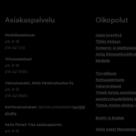
Asiakaspalvelu
Oikopolut
Henkilöasiakkaat
Usein kysyttyä
ark. 8-18
Töihin Aktiaan
010 247 010
Konserni- ja sijoittajasi
Aktia Kiinteistönvälitys
Yritysasiakkaat
Medialle
ark. 9-16
010 247 6700
Turvallisuus
Kohtuusperiaate
Vakuutusasiat, Aktia Henkivakuutus Oy
Vakavaraisuus
ark. 9-15
Yleisiä tietoja asuntolu
010 247 8300
asuntovakuudellisista k
Tietoja Aktian sijoitus-
Korttivakuutukset
, tarkista yhteystiedot
korttisi
sivulta
.
Briefly in English
Aktia Finnair Visa asiakaspalvelu
Aktia Asset Manageme
ark. 8-18