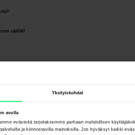
irto?
rron välillä?
Yksityiskohdat
en avulla
mme evästeitä tarjotaksemme parhaan mahdollisen käyttäjäko
a palveluilla ja kiinnostavilla mainoksilla. Jos hyväksyt kaikki evä