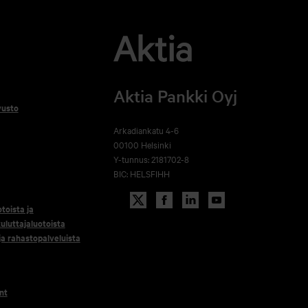
Aktia Pankki Oyj
vusto
Arkadiankatu 4-6
00100 Helsinki
Y-tunnus: 2181702-8
BIC: HELSFIHH
otoista ja
uluttajaluotoista
 ja rahastopalveluista
nt