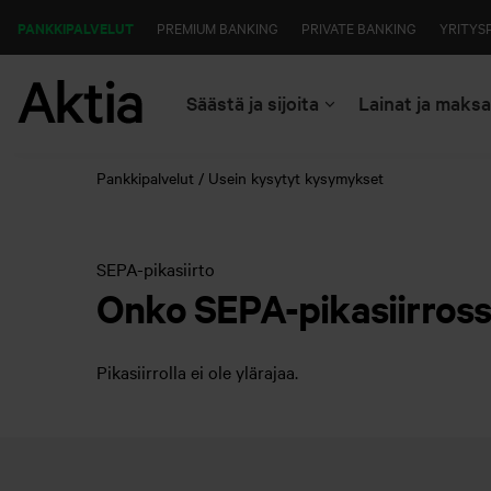
PANKKIPALVELUT
PREMIUM BANKING
PRIVATE BANKING
YRITYS
Säästä ja sijoita
Lainat ja maks
Pankkipalvelut
Usein kysytyt kysymykset
SEPA-pikasiirto
Onko SEPA-pikasiirross
Pikasiirrolla ei ole ylärajaa.