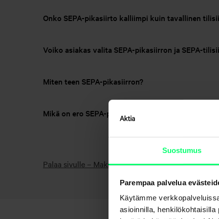
Onko SEPA-pikasiirto kalliimpi kuin tavallinen tilisi
Voiko asiakas valita SEPA-pikasiirron ja SEPA-tilisii
Miten teen SEPA-pikasiirron?
Mikä on ero SEPA-pikasiirrolla ja SEPA-tilisiirrolla?
Suostumus
Palaa sivulle – Maksaminen
Parempaa palvelua evästeid
Käytämme verkkopalveluissa
asioinnilla, henkilökohtaisill