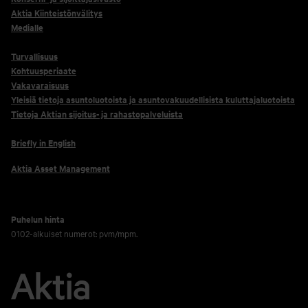
Aktia Kiinteistönvälitys
Medialle
Turvallisuus
Kohtuusperiaate
Vakavaraisuus
Yleisiä tietoja asuntoluotoista ja asuntovakuudellisista kuluttajaluotoista
Tietoja Aktian sijoitus- ja rahastopalveluista
Briefly in English
Aktia Asset Management
Puhelun hinta
0102-alkuiset numerot: pvm/mpm.