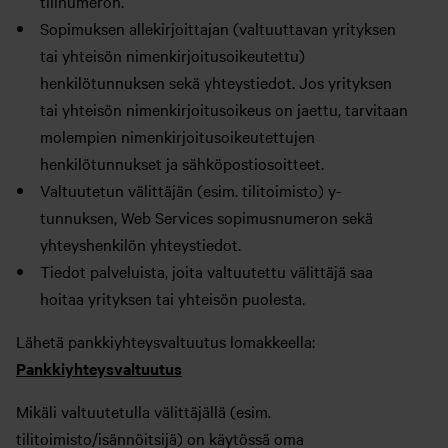
tilinumeron.
Sopimuksen allekirjoittajan (valtuuttavan yrityksen
tai yhteisön nimenkirjoitusoikeutettu)
henkilötunnuksen sekä yhteystiedot. Jos yrityksen
tai yhteisön nimenkirjoitusoikeus on jaettu, tarvitaan
molempien nimenkirjoitusoikeutettujen
henkilötunnukset ja sähköpostiosoitteet.
Valtuutetun välittäjän (esim. tilitoimisto) y-
tunnuksen, Web Services sopimusnumeron sekä
yhteyshenkilön yhteystiedot.
Tiedot palveluista, joita valtuutettu välittäjä saa
hoitaa yrityksen tai yhteisön puolesta.
Lähetä pankkiyhteysvaltuutus lomakkeella:
Pankkiyhteysvaltuutus
Mikäli valtuutetulla välittäjällä (esim.
tilitoimisto/isännöitsijä) on käytössä oma