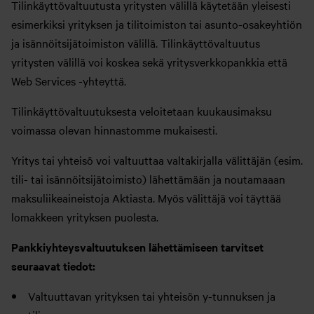
Tilinkäyttövaltuutusta yritysten välillä käytetään yleisesti
esimerkiksi yrityksen ja tilitoimiston tai asunto-osakeyhtiön
ja isännöitsijätoimiston välillä. Tilinkäyttövaltuutus
yritysten välillä voi koskea sekä yritysverkkopankkia että
Web Services -yhteyttä.
Tilinkäyttövaltuutuksesta veloitetaan kuukausimaksu
voimassa olevan hinnastomme mukaisesti.
Yritys tai yhteisö voi valtuuttaa valtakirjalla välittäjän (esim.
tili- tai isännöitsijätoimisto) lähettämään ja noutamaaan
maksuliikeaineistoja Aktiasta. Myös välittäjä voi täyttää
lomakkeen yrityksen puolesta.
Pankkiyhteysvaltuutuksen lähettämiseen tarvitset
seuraavat tiedot:
Valtuuttavan yrityksen tai yhteisön y-tunnuksen ja