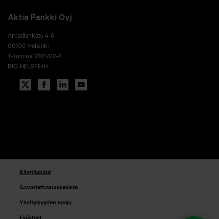
Aktia Pankki Oyj
Arkadiankatu 4-6
00100 Helsinki
Y-tunnus: 2181702-8
BIC: HELSFIHH
Käyttöehdot
Saavutettavuusseloste
Yksityisyyden suoja
Evästeet