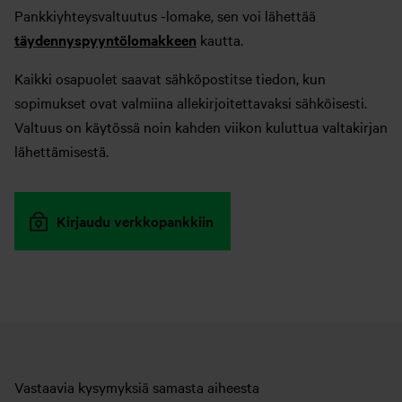
Pankkiyhteysvaltuutus -lomake, sen voi lähettää
täydennyspyyntölomakkeen
kautta.
Kaikki osapuolet saavat sähköpostitse tiedon, kun
sopimukset ovat valmiina allekirjoitettavaksi sähköisesti.
Valtuus on käytössä noin kahden viikon kuluttua valtakirjan
lähettämisestä.
Kirjaudu verkkopankkiin
Vastaavia kysymyksiä samasta aiheesta