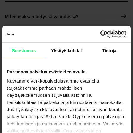
Miten maksan tietyssä valuutassa?
Mistä ja miten voin nostaa käteistä?
Suostumus
Yksityiskohdat
Tietoja
Rahojen tilitys, vaihtorahat ja suorakuljetus
Parempaa palvelua evästeiden avulla
Miten korjaan virheellisen ulkomaanmaksun?
Käytämme verkkopalveluissamme evästeitä
tarjotaksemme parhaan mahdollisen
Miten voin tallettaa rahaa Aktiassa olevalle tilille?
käyttäjäkokemuksen sujuvalla asioinnilla,
henkilökohtaisilla palveluilla ja kiinnostavilla mainoksilla.
Jos hyväksyt kaikki evästeet, annat meille luvan kerätä
Maksuliikennesanastoa
ja käyttää tietojasi Aktia Pankki Oyj konsernin palvelujen
kehittämiseen ja mainonnan kohdentamiseen. Voit myös
valita, mitä evästeitä sallit. Osa evästeistä on