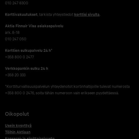
010 247 8300
Korttivakuutukset
, tarkista yhteystiedot
korttisi sivulta
.
Aktia Finnair Visa asiakaspalvelu
ark. 8-18
010 247 050
Korttien sulkupalvelu 24 h*
+358 800 0 2477
Verkko­pankin sulku 24 h
+358 20 333
*Korttiturvallisuuspalvelun yhteydenotot kortinhaltijoille tulevat numerosta
+358 800 0 2476, soita tähän numeroon vain erikseen pyydettäessä.
Oikopolut
Usein kysyttyä
Töihin Aktiaan
Konserni- ja sijoittajasivusto