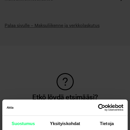
Palaa sivulle – Maksuliikenne ja verkkolaskutus
Etkö löydä etsimääsi?
Asiakaspalvelu
Suostumus
Yksityiskohdat
Tietoja
Lähetä viesti verkkopankissa