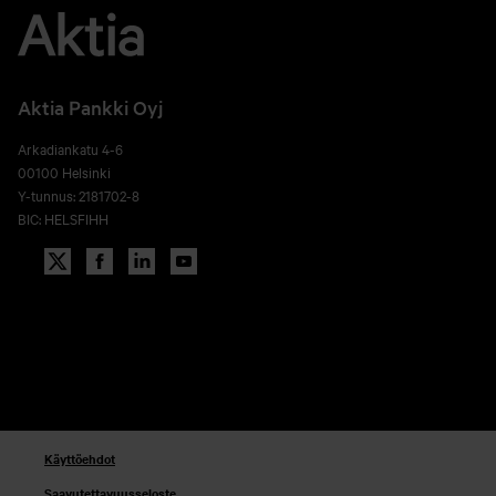
Aktia Pankki Oyj
Arkadiankatu 4-6
00100 Helsinki
Y-tunnus: 2181702-8
BIC: HELSFIHH
Käyttöehdot
Saavutettavuusseloste