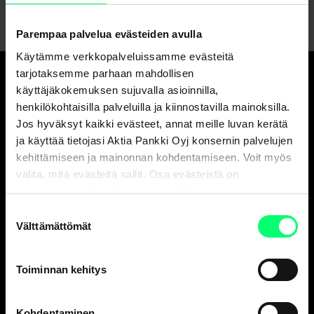
Parempaa palvelua evästeiden avulla
Käytämme verkkopalveluissamme evästeitä
tarjotaksemme parhaan mahdollisen
käyttäjäkokemuksen sujuvalla asioinnilla,
Hyvä pankki.
henkilökohtaisilla palveluilla ja kiinnostavilla mainoksilla.
Ja erinomainen
Jos hyväksyt kaikki evästeet, annat meille luvan kerätä
varainhoitaja.
ja käyttää tietojasi Aktia Pankki Oyj konsernin palvelujen
kehittämiseen ja mainonnan kohdentamiseen. Voit myös
valita, mitä evästeitä sallit. Osa evästeistä on
sivustojemme luotettavan ja turvallisen toiminnan
Asiakaspalvelu
kannalta välttämättömiä.
Suostumuksen
Henkilöasiakkaat
Välttämättömät
valinta
ark. 8-18
010 247 010
Toiminnan kehitys
Yritysasiakkaat
ark. 9-16
010 247 6700
Kohdentaminen