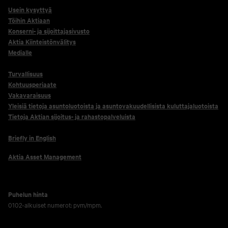
Usein kysyttyä
Töihin Aktiaan
Konserni- ja sijoittajasivusto
Aktia Kiinteistönvälitys
Medialle
Turvallisuus
Kohtuusperiaate
Vakavaraisuus
Yleisiä tietoja asuntoluotoista ja asuntovakuudellisista kuluttajaluotoista
Tietoja Aktian sijoitus- ja rahastopalveluista
Briefly in English
Aktia Asset Management
Puhelun hinta
0102-alkuiset numerot: pvm/mpm.