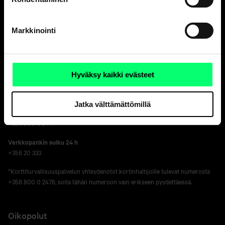
Vakuutusasiat, Aktia Henkivakuutus Oy
ark. 9-15
Markkinointi
010 247 8300
Korttivakuutukset
, tarkista yhteystiedot
korttisi sivulta
.
Aktia Finnair Visa asiakaspalvelu
Hyväksy kaikki evästeet
ark. 8-18
010 247 050
Jatka välttämättömillä
Korttien sulkupalvelu 24 h*
+358 800 0 2477
Verkko­pankin sulku 24 h
+358 20 333
*Korttiturvallisuuspalvelun yhteydenotot kortinhaltijoille tulevat numerosta
+358 800 0 2476, soita tähän numeroon vain erikseen pyydettäessä.
Oikopolut