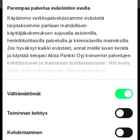
Parempaa palvelua evästeiden avulla
Käytämme verkkopalveluissamme evästeitä
tarjotaksemme parhaan mahdollisen
Hyvä pankki.
käyttäjäkokemuksen sujuvalla asioinnilla,
Ja erinomainen
henkilökohtaisilla palveluilla ja kiinnostavilla mainoksilla.
varainhoitaja.
Jos hyväksyt kaikki evästeet, annat meille luvan kerätä
ja käyttää tietojasi Aktia Pankki Oyj konsernin palvelujen
kehittämiseen ja mainonnan kohdentamiseen. Voit myös
valita, mitä evästeitä sallit. Osa evästeistä on
Asiakaspalvelu
sivustojemme luotettavan ja turvallisen toiminnan
Henkilöasiakkaat
kannalta välttämättömiä.
Suostumuksen
ark. 8-18
Välttämättömät
valinta
010 247 010
Yritysasiakkaat
Toiminnan kehitys
ark. 9-16
010 247 6700
Kohdentaminen
Vakuutusasiat, Aktia Henkivakuutus Oy