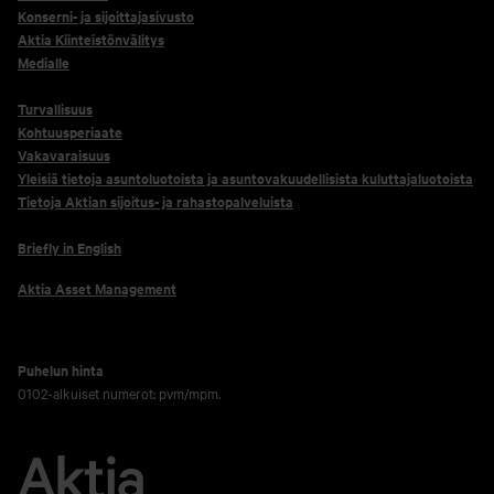
Konserni- ja sijoittajasivusto
Aktia Kiinteistönvälitys
Medialle
Turvallisuus
Kohtuusperiaate
Vakavaraisuus
Yleisiä tietoja asuntoluotoista ja asuntovakuudellisista kuluttajaluotoista
Tietoja Aktian sijoitus- ja rahastopalveluista
Briefly in English
Aktia Asset Management
Puhelun hinta
0102-alkuiset numerot: pvm/mpm.