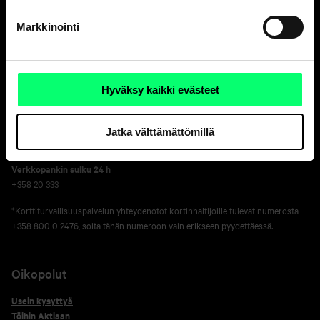
ark. 9-15
010 247 8300
Markkinointi
Korttivakuutukset
, tarkista yhteystiedot
korttisi sivulta
.
Aktia Finnair Visa asiakaspalvelu
ark. 8-18
Hyväksy kaikki evästeet
010 247 050
Korttien sulkupalvelu 24 h*
Jatka välttämättömillä
+358 800 0 2477
Verkko­pankin sulku 24 h
+358 20 333
*Korttiturvallisuuspalvelun yhteydenotot kortinhaltijoille tulevat numerosta
+358 800 0 2476, soita tähän numeroon vain erikseen pyydettäessä.
Oikopolut
Usein kysyttyä
Töihin Aktiaan