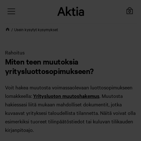
Usein kysytyt kysymykset
Rahoitus
Miten teen muutoksia
yritysluottosopimukseen?
Voit hakea muutosta voimassaolevaan luottosopimukseen
lomakkeella:
Yritysluoton muutoshakemus
. Muutosta
hakiessasi liitä mukaan mahdolliset dokumentit, jotka
kuvaavat yrityksesi taloudellista tilannetta. Näitä voivat olla
esimerkiksi tuoreet tilinpäätöstiedot tai kuluvan tilikauden
kirjanpitoajo.