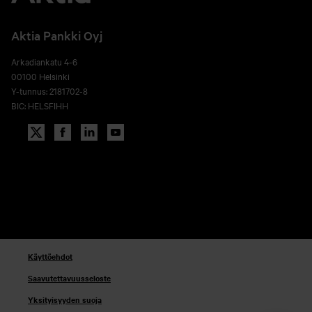
Aktia Pankki Oyj
Arkadiankatu 4-6
00100 Helsinki
Y-tunnus: 2181702-8
BIC: HELSFIHH
Käyttöehdot
Saavutettavuusseloste
Yksityisyyden suoja