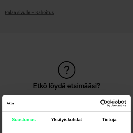
Palaa sivulle – Rahoitus
Etkö löydä etsimääsi?
Asiakaspalvelu
Lähetä viesti verkkopankissa
Suostumus
Yksityiskohdat
Tietoja