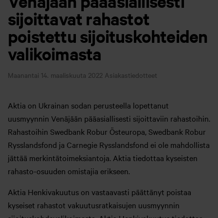
Venäjään pääasiallisesti
sijoittavat rahastot
poistettu sijoituskohteiden
valikoimasta
Maanantai 14. maaliskuuta 2022
Asiakastiedotteet
Aktia on Ukrainan sodan perusteella lopettanut
uusmyynnin Venäjään pääasiallisesti sijoittaviin rahastoihin.
Rahastoihin Swedbank Robur Östeuropa, Swedbank Robur
Rysslandsfond ja Carnegie Rysslandsfond ei ole mahdollista
jättää merkintätoimeksiantoja. Aktia tiedottaa kyseisten
rahasto-osuuden omistajia erikseen.
Aktia Henkivakuutus on vastaavasti päättänyt poistaa
kyseiset rahastot vakuutusratkaisujen uusmyynnin