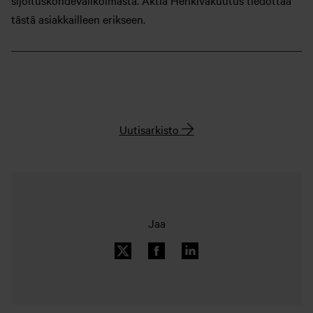
sijoituskohdevalikoimasta. Aktia Henkivakuutus tiedottaa
tästä asiakkailleen erikseen.
Uutisarkisto
Jaa