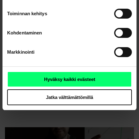
Megatrendit voimissaan sodan varjossa
Toiminnan kehitys
Kohdentaminen
Markkinointi
Hyväksy kaikki evästeet
Jatka välttämättömillä
Sota ja nousevat raaka-aineiden hinnat heiluttavat
markkinoita