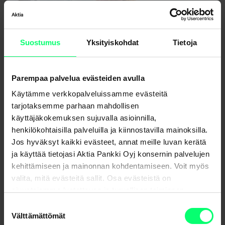
Suostumus
Yksityiskohdat
Tietoja
Aktia tukee UNICEFin Ukraina-keräystä
Parempaa palvelua evästeiden avulla
Käytämme verkkopalveluissamme evästeitä
tarjotaksemme parhaan mahdollisen
käyttäjäkokemuksen sujuvalla asioinnilla,
henkilökohtaisilla palveluilla ja kiinnostavilla mainoksilla.
Jos hyväksyt kaikki evästeet, annat meille luvan kerätä
ja käyttää tietojasi Aktia Pankki Oyj konsernin palvelujen
kehittämiseen ja mainonnan kohdentamiseen. Voit myös
valita, mitä evästeitä sallit. Osa evästeistä on
sivustojemme luotettavan ja turvallisen toiminnan
kannalta välttämättömiä.
Suostumuksen
Välttämättömät
valinta