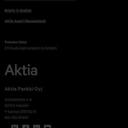
Briefly in English
Aktia Asset Management
Puhelun hinta
0102-alkuiset numerot: pvm/mpm.
Aktia Pankki Oyj
Arkadiankatu 4-6
00100 Helsinki
Y-tunnus: 2181702-8
BIC: HELSFIHH