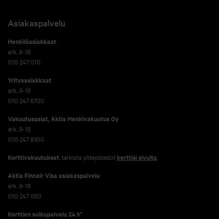
Asiakaspalvelu
Henkilöasiakkaat
ark. 8-18
010 247 010
Yritysasiakkaat
ark. 9-16
010 247 6700
Vakuutusasiat, Aktia Henkivakuutus Oy
ark. 9-15
010 247 8300
Korttivakuutukset
, tarkista yhteystiedot
korttisi sivulta
.
Aktia Finnair Visa asiakaspalvelu
ark. 8-18
010 247 050
Korttien sulkupalvelu 24 h*