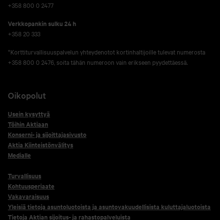
+358 800 0 2477
Verkko­pankin sulku 24 h
+358 20 333
*Korttiturvallisuuspalvelun yhteydenotot kortinhaltijoille tulevat numerosta
+358 800 0 2476, soita tähän numeroon vain erikseen pyydettäessä.
Oikopolut
Usein kysyttyä
Töihin Aktiaan
Konserni- ja sijoittajasivusto
Aktia Kiinteistönvälitys
Medialle
Turvallisuus
Kohtuusperiaate
Vakavaraisuus
Yleisiä tietoja asuntoluotoista ja asuntovakuudellisista kuluttajaluotoista
Tietoja Aktian sijoitus- ja rahastopalveluista