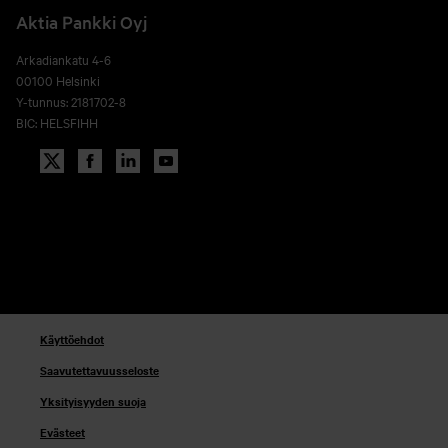
Aktia Pankki Oyj
Arkadiankatu 4-6
00100 Helsinki
Y-tunnus: 2181702-8
BIC: HELSFIHH
Käyttöehdot
Saavutettavuusseloste
Yksityisyyden suoja
Evästeet