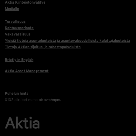
Aktia Kiinteistönvälitys
Medialle
Turvallisuus
Kohtuusperiaate
Vakavaraisuus
Yleisiä tietoja asuntoluotoista ja asuntovakuudellisista kuluttajaluotoista
Tietoja Aktian sijoitus- ja rahastopalveluista
Briefly in English
Aktia Asset Management
Puhelun hinta
0102-alkuiset numerot: pvm/mpm.