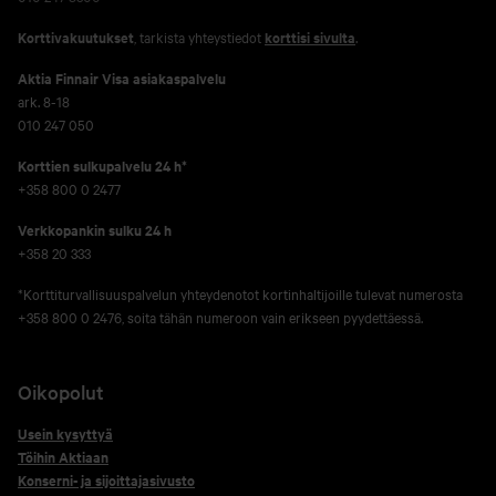
Korttivakuutukset
, tarkista yhteystiedot
korttisi sivulta
.
Aktia Finnair Visa asiakaspalvelu
ark. 8-18
010 247 050
Korttien sulkupalvelu 24 h*
+358 800 0 2477
Verkko­pankin sulku 24 h
+358 20 333
*Korttiturvallisuuspalvelun yhteydenotot kortinhaltijoille tulevat numerosta
+358 800 0 2476, soita tähän numeroon vain erikseen pyydettäessä.
Oikopolut
Usein kysyttyä
Töihin Aktiaan
Konserni- ja sijoittajasivusto