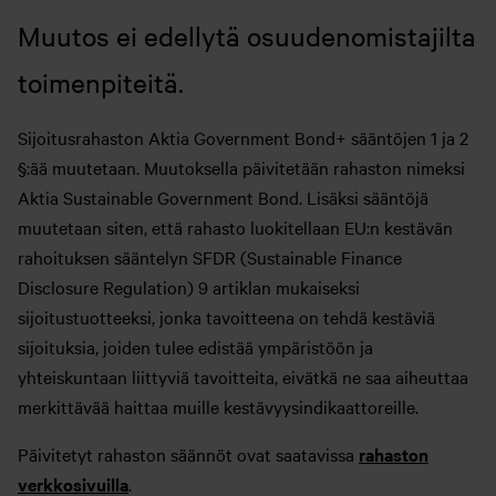
Muutos ei edellytä osuudenomistajilta
toimenpiteitä.
Sijoitusrahaston Aktia Government Bond+ sääntöjen 1 ja 2
§:ää muutetaan. Muutoksella päivitetään rahaston nimeksi
Aktia Sustainable Government Bond. Lisäksi sääntöjä
muutetaan siten, että rahasto luokitellaan EU:n kestävän
rahoituksen sääntelyn SFDR (Sustainable Finance
Disclosure Regulation) 9 artiklan mukaiseksi
sijoitustuotteeksi, jonka tavoitteena on tehdä kestäviä
sijoituksia, joiden tulee edistää ympäristöön ja
yhteiskuntaan liittyviä tavoitteita, eivätkä ne saa aiheuttaa
merkittävää haittaa muille kestävyysindikaattoreille.
Päivitetyt rahaston säännöt ovat saatavissa
rahaston
verkkosivuilla
.