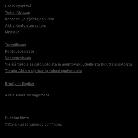
Usein kysyttyä
Töihin Aktiaan
Konserni- ja sijoittajasivusto
Aktia Kiinteistönvälitys
Medialle
Turvallisuus
Kohtuusperiaate
Vakavaraisuus
Yleisiä tietoja asuntoluotoista ja asuntovakuudellisista kuluttajaluotoista
Tietoja Aktian sijoitus- ja rahastopalveluista
Briefly in English
Aktia Asset Management
Puhelun hinta
0102-alkuiset numerot: pvm/mpm.