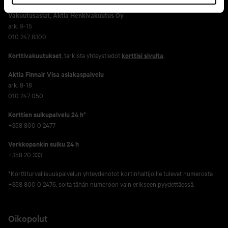
Vakuutusasiat, Aktia Henkivakuutus Oy
ark. 9-15
010 247 8300
Korttivakuutukset
, tarkista yhteystiedot
korttisi sivulta
.
Aktia Finnair Visa asiakaspalvelu
ark. 8-18
010 247 050
Korttien sulkupalvelu 24 h*
+358 800 0 2477
Verkko­pankin sulku 24 h
+358 20 333
*Korttiturvallisuuspalvelun yhteydenotot kortinhaltijoille tulevat numerosta
+358 800 0 2476, soita tähän numeroon vain erikseen pyydettäessä.
Oikopolut