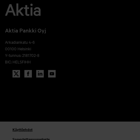
Aktia Pankki Oyj
Arkadiankatu 4-6
00100 Helsinki
Y-tunnus: 2181702-8
BIC: HELSFIHH
Käyttöehdot
Saavutettavuusseloste