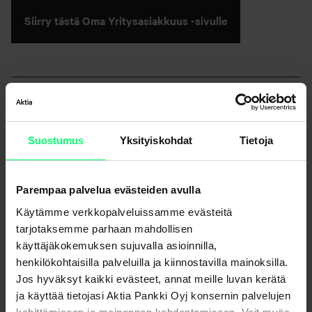
Siirry tästä Oma Yritysasiakkuus -sivulle
Suostumus
Yksityiskohdat
Tietoja
Uutisarkisto
Parempaa palvelua evästeiden avulla
Käytämme verkkopalveluissamme evästeitä
tarjotaksemme parhaan mahdollisen
käyttäjäkokemuksen sujuvalla asioinnilla,
Jaa
henkilökohtaisilla palveluilla ja kiinnostavilla mainoksilla.
Jos hyväksyt kaikki evästeet, annat meille luvan kerätä
ja käyttää tietojasi Aktia Pankki Oyj konsernin palvelujen