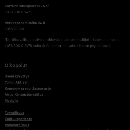
Korttien sulkupalvelu 24 h*
+358 800 0 2477
Verkko­pankin sulku 24 h
+358 20 333
*Korttiturvallisuuspalvelun yhteydenotot kortinhaltijoille tulevat numerosta
+358 800 0 2476, soita tähän numeroon vain erikseen pyydettäessä.
Oikopolut
Usein kysyttyä
Töihin Aktiaan
Konserni- ja sijoittajasivusto
Aktia Kiinteistönvälitys
Medialle
Turvallisuus
Kohtuusperiaate
Vakavaraisuus