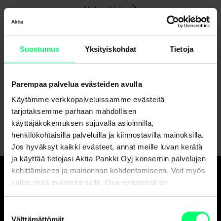
Uutisarkisto
Suostumus
Yksityiskohdat
Tietoja
Jaa
Parempaa palvelua evästeiden avulla
Käytämme verkkopalveluissamme evästeitä
tarjotaksemme parhaan mahdollisen
käyttäjäkokemuksen sujuvalla asioinnilla,
henkilökohtaisilla palveluilla ja kiinnostavilla mainoksilla.
Jos hyväksyt kaikki evästeet, annat meille luvan kerätä
ja käyttää tietojasi Aktia Pankki Oyj konsernin palvelujen
kehittämiseen ja mainonnan kohdentamiseen. Voit myös
valita, mitä evästeitä sallit. Osa evästeistä on
Hyvä pankki.
sivustojemme luotettavan ja turvallisen toiminnan
Ja erinomainen
kannalta välttämättömiä.
Suostumuksen
varainhoitaja.
Välttämättömät