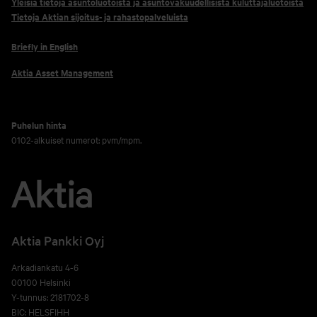
Yleisiä tietoja asuntoluotoista ja asuntovakuudellisista kuluttajaluotoista
Tietoja Aktian sijoitus- ja rahastopalveluista
Briefly in English
Aktia Asset Management
Puhelun hinta
0102-alkuiset numerot: pvm/mpm.
Aktia Pankki Oyj
Arkadiankatu 4-6
00100 Helsinki
Y-tunnus: 2181702-8
BIC: HELSFIHH