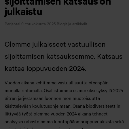
sijoittamisen katsaus on
julkaistu
Perjantai 9. toukokuuta 2025
Blogit ja artikkelit
Olemme julkaisseet vastuullisen
sijoittamisen katsauksemme. Katsaus
kattaa loppuvuoden 2024.
Vuoden aikana kehitimme vastuullisuutta eteenpäin
monella rintamalla. Osallistuimme esimerkiksi syksyllä 2024
Sitran järjestämään luonnon monimuotoisuutta
käsittelevään koulutusohjelmaan. Osana biodiversiteettiin
liittyvää työtä olemme vuoden 2024 aikana tehneet
analyysia rahastojemme luontopääomariippuvuuksista sekä