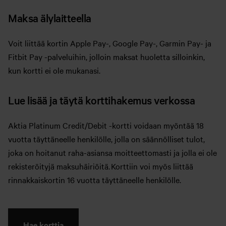
Maksa älylaitteella
Voit liittää kortin Apple Pay-, Google Pay-, Garmin Pay- ja
Fitbit Pay -palveluihin, jolloin maksat huoletta silloinkin,
kun kortti ei ole mukanasi.
Lue lisää ja täytä korttihakemus verkossa
Aktia Platinum Credit/Debit -kortti voidaan myöntää 18
vuotta täyttäneelle henkilölle, jolla on säännölliset tulot,
joka on hoitanut raha-asiansa moitteettomasti ja jolla ei ole
rekisteröityjä maksuhäiriöitä. Korttiin voi myös liittää
rinnakkaiskortin 16 vuotta täyttäneelle henkilölle.
Hae korttia