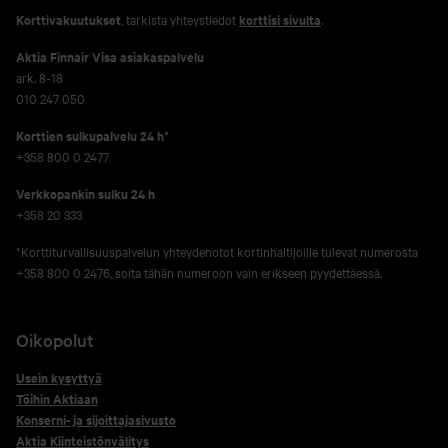
Korttivakuutukset
, tarkista yhteystiedot
korttisi sivulta
.
Aktia Finnair Visa asiakaspalvelu
ark. 8-18
010 247 050
Korttien sulkupalvelu 24 h*
+358 800 0 2477
Verkko­pankin sulku 24 h
+358 20 333
*Korttiturvallisuuspalvelun yhteydenotot kortinhaltijoille tulevat numerosta
+358 800 0 2476, soita tähän numeroon vain erikseen pyydettäessä.
Oikopolut
Usein kysyttyä
Töihin Aktiaan
Konserni- ja sijoittajasivusto
Aktia Kiinteistönvälitys