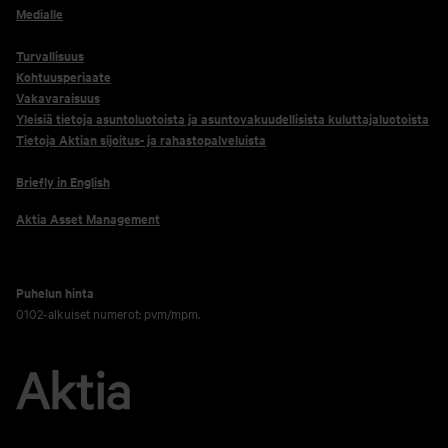
Medialle
Turvallisuus
Kohtuusperiaate
Vakavaraisuus
Yleisiä tietoja asuntoluotoista ja asuntovakuudellisista kuluttajaluotoista
Tietoja Aktian sijoitus- ja rahastopalveluista
Briefly in English
Aktia Asset Management
Puhelun hinta
0102-alkuiset numerot: pvm/mpm.