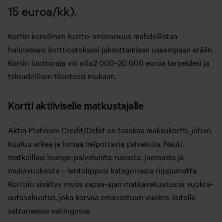
15 euroa/kk).
Kortin korollinen luotto-ominaisuus mahdollistaa
halutessasi korttiostoksesi jaksottamisen useampaan erään.
Kortin luottoraja voi olla 2 000–20 000 euroa tarpeidesi ja
taloudellisen tilanteesi mukaan.
Kortti aktiiviselle matkustajalle
Aktia Platinum Credit/Debit on tasokas maksukortti, johon
kuuluu arkea ja lomaa helpottavia palveluita. Nauti
matkoillasi lounge-palveluista: ruoasta, juomasta ja
mukavuuksista – lentolippusi kategoriasta riippumatta.
Korttiin sisältyy myös vapaa-ajan matkavakuutus ja vuokra-
autovakuutus, joka korvaa omavastuun vuokra-autolla
sattuneessa vahingossa.