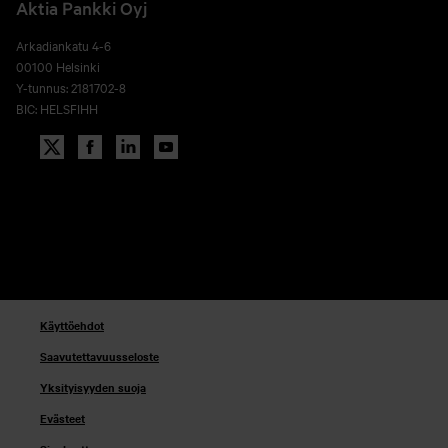
Aktia Pankki Oyj
Arkadiankatu 4-6
00100 Helsinki
Y-tunnus: 2181702-8
BIC: HELSFIHH
Käyttöehdot
Saavutettavuusseloste
Yksityisyyden suoja
Evästeet