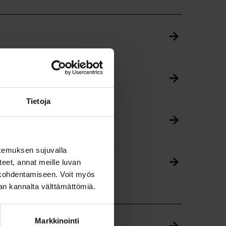
Tietoja
kemuksen sujuvalla
steet, annat meille luvan
n kohdentamiseen. Voit myös
nan kannalta välttämättömiä.
Markkinointi