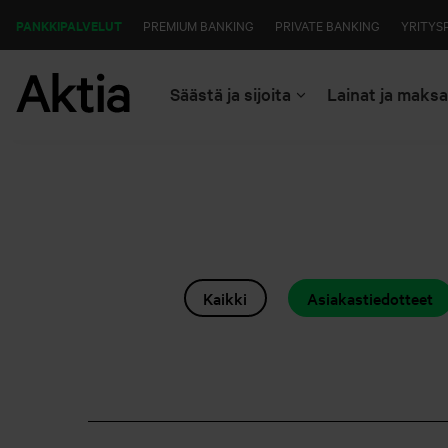
PANKKIPALVELUT
PREMIUM BANKING
PRIVATE BANKING
YRITYS
Säästä ja sijoita
Lainat ja maks
Kaikki
Asiakastiedotteet