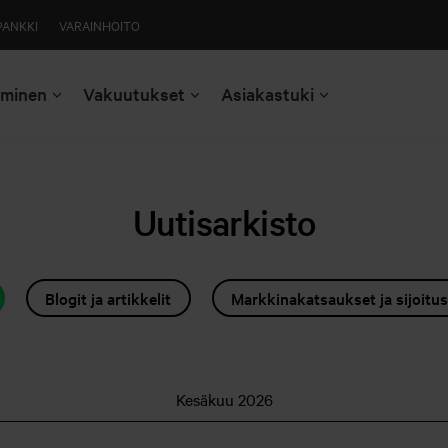
PANKKI
VARAINHOITO
aminen
Vakuutukset
Asiakastuki
Uutisarkisto
Blogit ja artikkelit
Markkinakatsaukset ja sijoit
Kesäkuu 2026