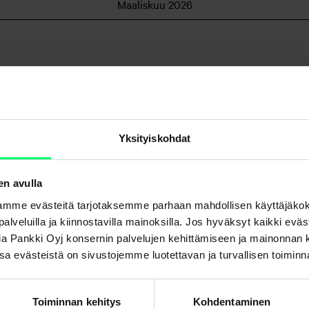
Maaliskuu 2026
 klo 05.00-14.30
Yksityiskohdat
.2026
en avulla
mme evästeitä tarjotaksemme parhaan mahdollisen käyttäjäko
misesta Swedbank Robur Access Edge Japan -rahastoon
a palveluilla ja kiinnostavilla mainoksilla. Jos hyväksyt kaikki evä
Aktia Pankki Oyj konsernin palvelujen kehittämiseen ja mainonna
. Osa evästeistä on sivustojemme luotettavan ja turvallisen toimin
Helmikuu 2026
Toiminnan kehitys
Kohdentaminen