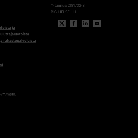
Y-tunnus: 2181702-8
BIC: HELSFIHH
otoista ja
uluttajaluotoista
 ja rahastopalveluista
nt
 pvm/mpm.