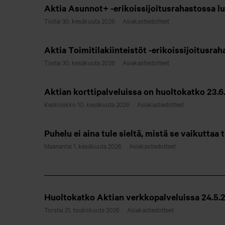
Aktia Asunnot+ -erikoissijoitusrahastossa lu
Tiistai 30. kesäkuuta 2026
Asiakastiedotteet
Aktia Toimitilakiinteistöt -erikoissijoitusra
Tiistai 30. kesäkuuta 2026
Asiakastiedotteet
Aktian korttipalveluissa on huoltokatko 23.6.
Keskiviikko 10. kesäkuuta 2026
Asiakastiedotteet
Puhelu ei aina tule sieltä, mistä se vaikuttaa
Maanantai 1. kesäkuuta 2026
Asiakastiedotteet
Huoltokatko Aktian verkkopalveluissa 24.5.2
Torstai 21. toukokuuta 2026
Asiakastiedotteet