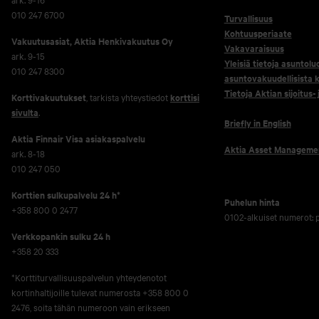
010 247 6700
Turvallisuus
Kohtuusperiaate
Vakuutusasiat, Aktia Henkivakuutus Oy
Vakavaraisuus
ark. 9-15
Yleisiä tietoja asuntolu
010 247 8300
asuntovakuudellisista k
Tietoja Aktian sijoitus-
Korttivakuutukset
, tarkista yhteystiedot
korttisi
sivulta
.
Briefly in English
Aktia Finnair Visa asiakaspalvelu
Aktia Asset Manageme
ark. 8-18
010 247 050
Korttien sulkupalvelu 24 h*
Puhelun hinta
+358 800 0 2477
0102-alkuiset numerot:
Verkko­pankin sulku 24 h
+358 20 333
*Korttiturvallisuuspalvelun yhteydenotot
kortinhaltijoille tulevat numerosta +358 800 0
2476, soita tähän numeroon vain erikseen