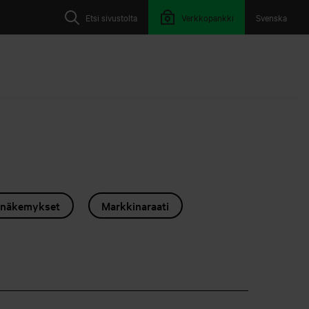
Etsi sivustolta
Verkkopankki
Svenska
usnäkemykset
Markkinaraati