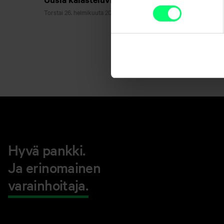
Torstai 26. helmikuuta 2026
Asiakastiedotteet
Hyvä pankki.
Ja erinomainen
varainhoitaja.