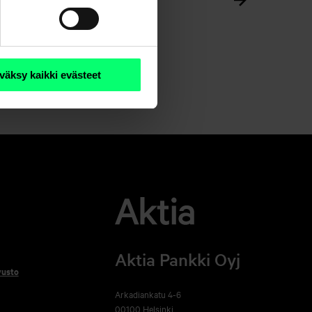
väksy kaikki evästeet
Aktia Pankki Oyj
vusto
Arkadiankatu 4-6
00100 Helsinki