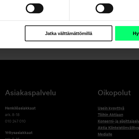
1
2
3
4
5
6
7
8
9
10
Jatka välttämättömillä
Hy
Asiakaspalvelu
Oikopolut
Henkilöasiakkaat
Usein kysyttyä
ark. 8-18
Töihin Aktiaan
010 247 010
Konserni- ja sijoittajasi
Aktia Kiinteistönvälitys
Yritysasiakkaat
Medialle
ark. 9-16