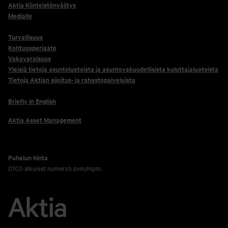
Aktia Kiinteistönvälitys
Medialle
Turvallisuus
Kohtuusperiaate
Vakavaraisuus
Yleisiä tietoja asuntoluotoista ja asuntovakuudellisista kuluttajaluotoista
Tietoja Aktian sijoitus- ja rahastopalveluista
Briefly in English
Aktia Asset Management
Puhelun hinta
0102-alkuiset numerot: pvm/mpm.