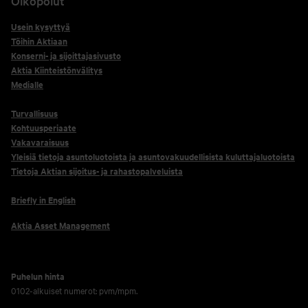
Oikopolut
Usein kysyttyä
Töihin Aktiaan
Konserni- ja sijoittajasivusto
Aktia Kiinteistönvälitys
Medialle
Turvallisuus
Kohtuusperiaate
Vakavaraisuus
Yleisiä tietoja asuntoluotoista ja asuntovakuudellisista kuluttajaluotoista
Tietoja Aktian sijoitus- ja rahastopalveluista
Briefly in English
Aktia Asset Management
Puhelun hinta
0102-alkuiset numerot: pvm/mpm.