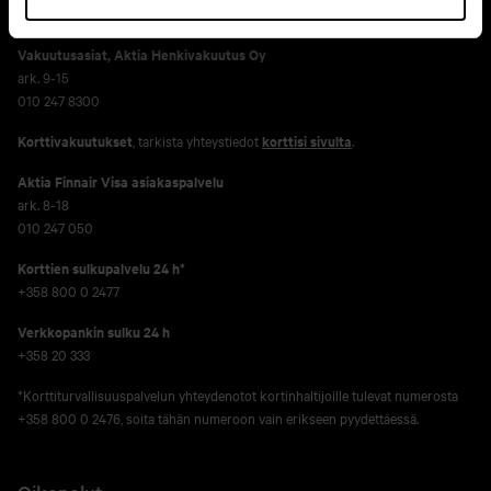
010 247 6700
Vakuutusasiat, Aktia Henkivakuutus Oy
ark. 9-15
010 247 8300
Korttivakuutukset
, tarkista yhteystiedot
korttisi sivulta
.
Aktia Finnair Visa asiakaspalvelu
ark. 8-18
010 247 050
Korttien sulkupalvelu 24 h*
+358 800 0 2477
Verkko­pankin sulku 24 h
+358 20 333
*Korttiturvallisuuspalvelun yhteydenotot kortinhaltijoille tulevat numerosta
+358 800 0 2476, soita tähän numeroon vain erikseen pyydettäessä.