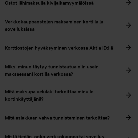
Ostot lähimaksulla kivijalkamyymälöissä
Verkkokauppaostojen maksaminen kortilla ja
sovelluksissa
Korttiostojen hyväksyminen verkossa Aktia ID:llä
Miksi minun täytyy tunnistautua niin usein
maksaessani kortilla verkossa?
Mitä maksupalvelulaki tarkoittaa minulle
kortinkäyttäjänä?
Mitä asiakkaan vahva tunnistaminen tarkoittaa?
Mistä tiedän, onko verkkokauppa tai sovellus