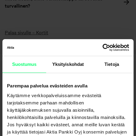
turvallinen?
Palaa sivulle – Kortit
Suostumus
Yksityiskohdat
Tietoja
Parempaa palvelua evästeiden avulla
Käytämme verkkopalveluissamme evästeitä
tarjotaksemme parhaan mahdollisen
Etkö löydä etsimääsi?
käyttäjäkokemuksen sujuvalla asioinnilla,
henkilökohtaisilla palveluilla ja kiinnostavilla mainoksilla.
Asiakaspalvelu
Jos hyväksyt kaikki evästeet, annat meille luvan kerätä
ja käyttää tietojasi Aktia Pankki Oyj konsernin palvelujen