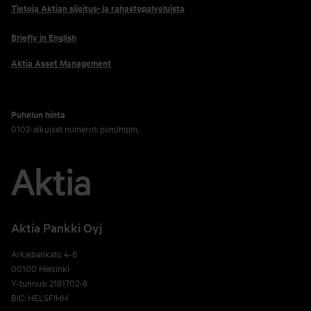
Tietoja Aktian sijoitus- ja rahastopalveluista
Briefly in English
Aktia Asset Management
Puhelun hinta
0102-alkuiset numerot: pvm/mpm.
Aktia Pankki Oyj
Arkadiankatu 4-6
00100 Helsinki
Y-tunnus: 2181702-8
BIC: HELSFIHH