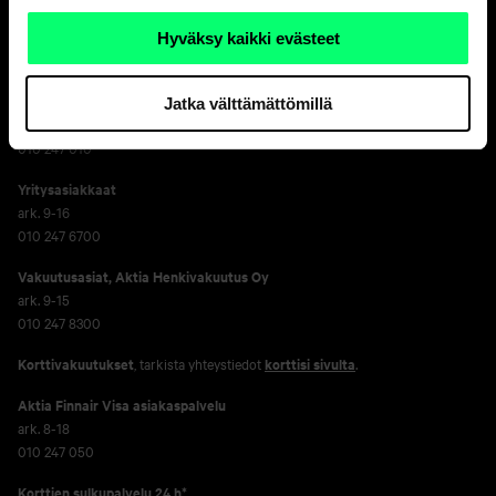
Hyväksy kaikki evästeet
Asiakaspalvelu
Henkilöasiakkaat
Jatka välttämättömillä
ark. 8-18
010 247 010
Yritysasiakkaat
ark. 9-16
010 247 6700
Vakuutusasiat, Aktia Henkivakuutus Oy
ark. 9-15
010 247 8300
Korttivakuutukset
, tarkista yhteystiedot
korttisi sivulta
.
Aktia Finnair Visa asiakaspalvelu
ark. 8-18
010 247 050
Korttien sulkupalvelu 24 h*