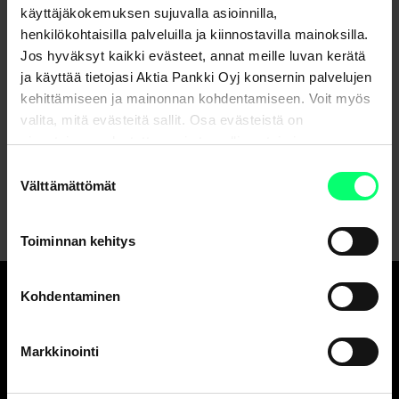
käyttäjäkokemuksen sujuvalla asioinnilla,
henkilökohtaisilla palveluilla ja kiinnostavilla mainoksilla.
Jos hyväksyt kaikki evästeet, annat meille luvan kerätä
ja käyttää tietojasi Aktia Pankki Oyj konsernin palvelujen
Etkö löydä etsimääsi?
kehittämiseen ja mainonnan kohdentamiseen. Voit myös
valita, mitä evästeitä sallit. Osa evästeistä on
Asiakaspalvelu
sivustojemme luotettavan ja turvallisen toiminnan
kannalta välttämättömiä.
Suostumuksen
Lähetä viesti verkkopankissa
Välttämättömät
valinta
Toiminnan kehitys
Kohdentaminen
Hyvä pankki.
Ja erinomainen
Markkinointi
varainhoitaja.