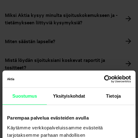
Miksi Aktia kysyy minulta sijoituskokemukseen ja -
tietämykseen liittyviä kysymyksiä?
Miten säästän lapselle?
Mistä löydän sijoituksiani koskevat raportit ja
tositteet?
Palaa sivulle – Säästäminen ja sijoittaminen
Suostumus
Yksityiskohdat
Tietoja
Parempaa palvelua evästeiden avulla
Käytämme verkkopalveluissamme evästeitä
tarjotaksemme parhaan mahdollisen