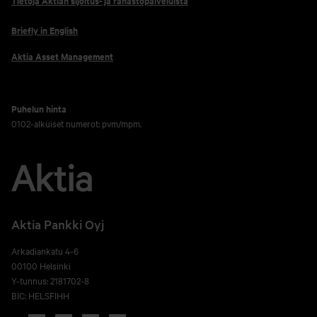
Tietoja Aktian sijoitus- ja rahastopalveluista
Briefly in English
Aktia Asset Management
Puhelun hinta
0102-alkuiset numerot: pvm/mpm.
Aktia Pankki Oyj
Arkadiankatu 4-6
00100 Helsinki
Y-tunnus: 2181702-8
BIC: HELSFIHH