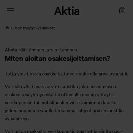
Usein kysytyt kysymykset
Aloita säästäminen ja sijoittaminen
Miten aloitan osakesijoittamisen?
Jotta voisit ostaa osakkeita, tulee sinulla olla arvo-osuustili.
Voit kätevästi avata arvo-osuustilin joko ensimmäisen
osakeostosi yhteydessä tai ottamalla meihin yhteyttä
verkkopankin tai mobiilipankin viestitoiminnon kautta,
jolloin annamme sinulle tarkemmat ohjeet arvo-osuustilin
avaamiseen.
Voit ostaa osakkeita verkkopankin Säästöt ja sijoitukset -