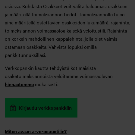
osiossa. Kohdasta Osakkeet voit valita haluamasi osakkeen
ja määritellä toimeksiannon tiedot. Toimeksiannolle tulee
aina määritellä ostettavien osakkeiden lukumäärä, rajahinta,
toimeksiannon voimassaoloaika sekä veloitustili. Rajahinta
on korkein mahdollinen kappalehinta, jolla olet valmis
ostamaan osakkeita.
Vahvista lopuksi omilla
pankkitunnuksillasi.
Verkkopankin kautta tehdyistä kotimaisista
osaketoimeksiannoista veloitamme voimassaolevan
hinnastomme
mukaisesti.
Kirjaudu verkkopankkiin
Miten avaan arvo-osuustilin?