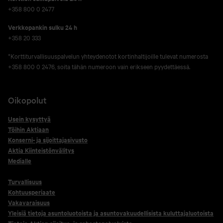
+358 800 0 2477
Verkko­pankin sulku 24 h
+358 20 333
*Korttiturvallisuuspalvelun yhteydenotot kortinhaltijoille tulevat numerosta
+358 800 0 2476, soita tähän numeroon vain erikseen pyydettäessä.
Oikopolut
Usein kysyttyä
Töihin Aktiaan
Konserni- ja sijoittajasivusto
Aktia Kiinteistönvälitys
Medialle
Turvallisuus
Kohtuusperiaate
Vakavaraisuus
Yleisiä tietoja asuntoluotoista ja asuntovakuudellisista kuluttajaluotoista