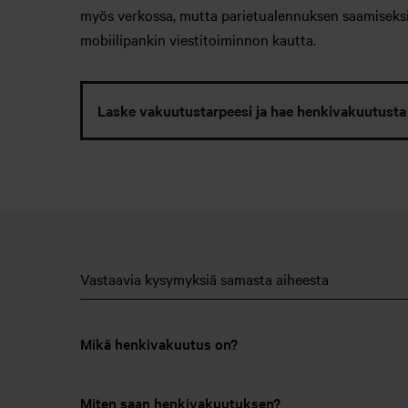
myös verkossa, mutta parietualennuksen saamiseksi s
mobiilipankin viestitoiminnon kautta.
Laske vakuutustarpeesi ja hae henkivakuutusta
Vastaavia kysymyksiä samasta aiheesta
Mikä henkivakuutus on?
Miten saan henkivakuutuksen?