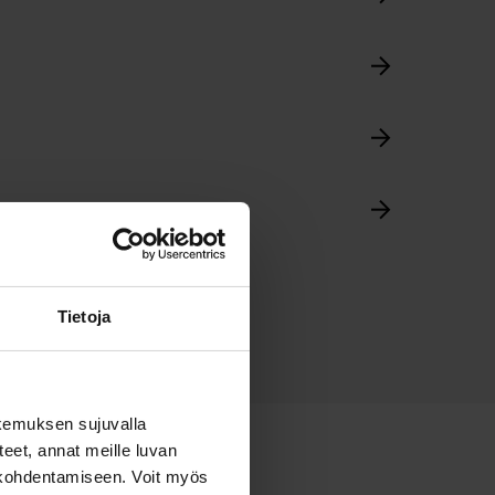
Tietoja
kemuksen sujuvalla
steet, annat meille luvan
n kohdentamiseen. Voit myös