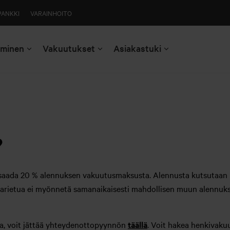
PANKKI
VARAINHOITO
aminen
Vakuutukset
Asiakastuki
?
e saada 20 % alennuksen vakuutusmaksusta. Alennusta kutsutaan
 parietua ei myönnetä samanaikaisesti mahdollisen muun alennuk
la, voit jättää yhteydenottopyynnön
täällä
. Voit hakea henkivaku