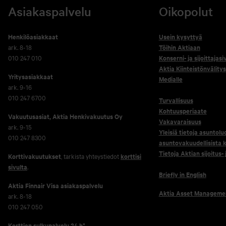
Asiakaspalvelu
Oikopolut
Henkilöasiakkaat
Usein kysyttyä
ark. 8-18
Töihin Aktiaan
010 247 010
Konserni- ja sijoittajasi
Aktia Kiinteistönvälitys
Yritysasiakkaat
Medialle
ark. 9-16
010 247 6700
Turvallisuus
Kohtuusperiaate
Vakuutusasiat, Aktia Henkivakuutus Oy
Vakavaraisuus
ark. 9-15
Yleisiä tietoja asuntolu
010 247 8300
asuntovakuudellisista k
Tietoja Aktian sijoitus-
Korttivakuutukset
, tarkista yhteystiedot
korttisi
sivulta
.
Briefly in English
Aktia Finnair Visa asiakaspalvelu
Aktia Asset Manageme
ark. 8-18
010 247 050
Korttien sulkupalvelu 24 h*