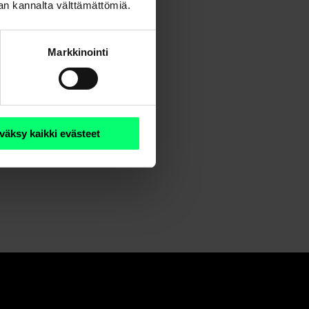
nan kannalta välttämättömiä.
Markkinointi
väksy kaikki evästeet