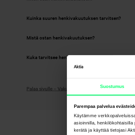
Kuinka suuren henkivakuutuksen tarvitsen?
Mistä ostan henkivakuutuksen?
Kuka tarvitsee henkivakuutuksen?
Suostumus
Palaa sivulle – Vakuutukset
Parempaa palvelua evästeid
Käytämme verkkopalveluissa
asioinnilla, henkilökohtaisill
kerätä ja käyttää tietojasi 