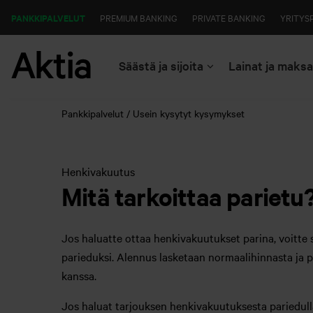
PANKKIPALVELUT
PREMIUM BANKING
PRIVATE BANKING
YRITYS
Säästä ja sijoita
Lainat ja maks
Pankkipalvelut
Usein kysytyt kysymykset
Henkivakuutus
Mitä tarkoittaa parietu
Jos haluatte ottaa henkivakuutukset parina, voitt
parieduksi. Alennus lasketaan normaalihinnasta ja
kanssa.
Jos haluat tarjouksen henkivakuutuksesta pariedul