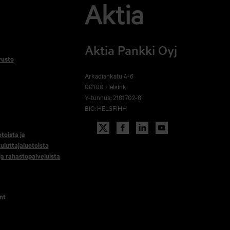
Aktia Pankki Oyj
vusto
Arkadiankatu 4-6
00100 Helsinki
Y-tunnus: 2181702-8
BIC: HELSFIHH
otoista ja
uluttajaluotoista
 ja rahastopalveluista
nt