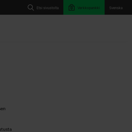
Etsi sivustolta
Verkkopankki
Svenska
sen
utusta