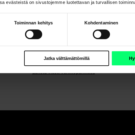
. Osa evästeistä on sivustojemme luotettavan ja turvallisen toimin
Toiminnan kehitys
Kohdentaminen
Etkö löydä etsimääsi?
Asiakaspalvelu
Jatka välttämättömillä
Hy
Lähetä viesti verkkopankissa