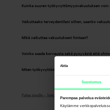
Kuinka suuren työkyvyttömyysvakuutuksen voin 
Vaikuttaako terveydentilani siihen, saanko vakuu
Mikä vaikuttaa vakuutukseni hintaan?
Voinko saada korvausta sekä pysyvästä että oh
Miten työkyvyttömyysvakuutuksesta maksettavaa
Suostumus
Palaa sivulle – Vakuutukset
Parempaa palvelua evästeid
Käytämme verkkopalveluissa