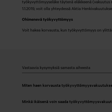
työkyvyttömyyseläke täytenä eläkkeenä (vakuutus m
1.1.2019, voit olla yhteydessä Aktia Henkivakuutuks
Ohimenevä työkyvyttömyys
Voit hakea korvausta, kun työkyvyttömyys on ylittä
Vastaavia kysymyksiä samasta aiheesta
Miten haen korvausta työkyvyttömyysvakuutukse
Minkä ikäisenä voin saada työkyvyttömyysvakuut