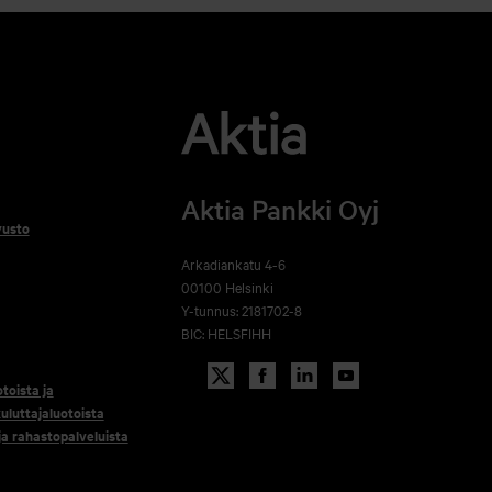
Aktia Pankki Oyj
vusto
Arkadiankatu 4-6
00100 Helsinki
Y-tunnus: 2181702-8
BIC: HELSFIHH
otoista ja
uluttajaluotoista
 ja rahastopalveluista