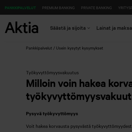
PANKKIPALVELUT
PREMIUM BANKING
PRIVATE BANKING
YRITYS
Säästä ja sijoita
Lainat ja maks
Pankkipalvelut
Usein kysytyt kysymykset
Työkyvyttömyysvakuutus
Milloin voin hakea korv
työkyvyttömyysvakuut
Pysyvä työkyvyttömyys
Voit hakea korvausta pysyvästä työkyvyttömyydestä,