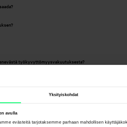
saada?
tuksen?
imenevästä työkyvyttömyysvakuutuksesta?
 korvausta verotetaan?
Yksityiskohdat
en avulla
mme evästeitä tarjotaksemme parhaan mahdollisen käyttäjäko