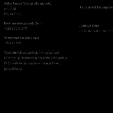
Aktia Finnair Visa asiakaspalvelu
Aktia Asset Manageme
ark. 8-18
010 247 050
Korttien sulkupalvelu 24 h*
Puhelun hinta
+358 800 0 2477
0102-alkuiset numerot:
Verkko­pankin sulku 24 h
+358 20 333
*Korttiturvallisuuspalvelun yhteydenotot
kortinhaltijoille tulevat numerosta +358 800 0
2476, soita tähän numeroon vain erikseen
pyydettäessä.