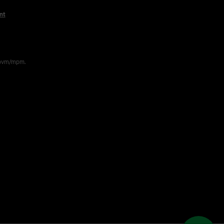
nt
 pvm/mpm.