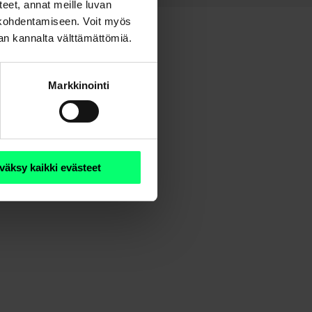
steet, annat meille luvan
n kohdentamiseen. Voit myös
nan kannalta välttämättömiä.
Markkinointi
väksy kaikki evästeet