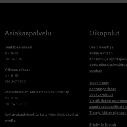
Asiakaspalvelu
Oikopolut
Henkilöasiakkaat
Usein kysyttyä
ark. 8-18
Töihin Aktiaan
010 247 010
Konserni- ja sijoittajasi
Aktia Kiinteistönvälitys
Yritysasiakkaat
Medialle
ark. 9-16
010 247 6700
Turvallisuus
Kohtuusperiaate
Vakuutusasiat, Aktia Henkivakuutus Oy
Vakavaraisuus
ark. 9-15
Yleisiä tietoja asuntolu
010 247 8300
asuntovakuudellisista k
Tietoja Aktian sijoitus-
Korttivakuutukset
, tarkista yhteystiedot
korttisi
sivulta
.
Briefly in English