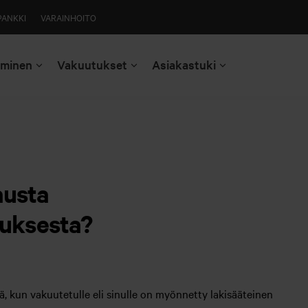
PANKKI
VARAINHOITO
aminen
Vakuutukset
Asiakastuki
austa
uksesta?
 kun vakuutetulle eli sinulle on myönnetty lakisääteinen