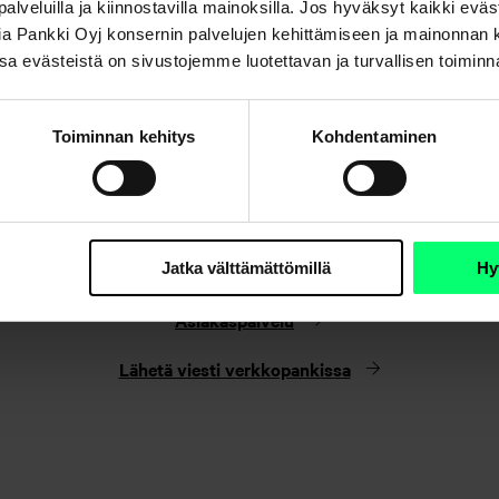
a palveluilla ja kiinnostavilla mainoksilla. Jos hyväksyt kaikki evä
Aktia Pankki Oyj konsernin palvelujen kehittämiseen ja mainonna
. Osa evästeistä on sivustojemme luotettavan ja turvallisen toimin
Toiminnan kehitys
Kohdentaminen
Etkö löydä etsimääsi?
Jatka välttämättömillä
Hy
Asiakaspalvelu
Lähetä viesti verkkopankissa