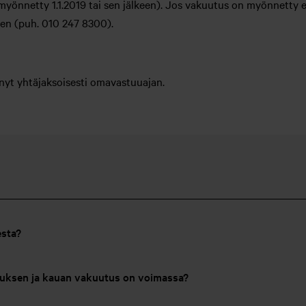
yönnetty 1.1.2019 tai sen jälkeen). Jos vakuutus on myönnetty 
een (puh. 010 247 8300).
nyt yhtäjaksoisesti omavastuuajan.
sta?
uksen ja kauan vakuutus on voimassa?