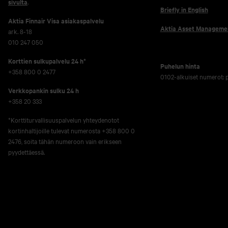
sivulta
.
Briefly in English
Aktia Finnair Visa asiakaspalvelu
Aktia Asset Manageme
ark. 8-18
010 247 050
Korttien sulkupalvelu 24 h*
Puhelun hinta
+358 800 0 2477
0102-alkuiset numerot:
Verkko­pankin sulku 24 h
+358 20 333
*Korttiturvallisuuspalvelun yhteydenotot
kortinhaltijoille tulevat numerosta +358 800 0
2476, soita tähän numeroon vain erikseen
pyydettäessä.