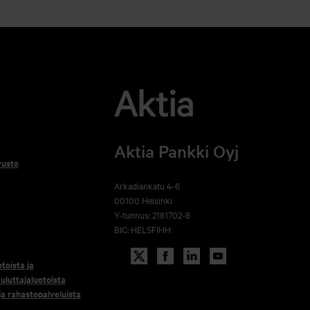
Aktia Pankki Oyj
vusto
Arkadiankatu 4-6
00100 Helsinki
Y-tunnus: 2181702-8
BIC: HELSFIHH
otoista ja
uluttajaluotoista
 ja rahastopalveluista