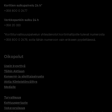
Korttien sulkupalvelu 24 h*
+358 800 0 2477
Verkko­pankin sulku 24 h
+358 20 333
*Korttiturvallisuuspalvelun yhteydenotot kortinhaltijoille tulevat numerosta
+358 800 0 2476, soita tähän numeroon vain erikseen pyydettäessä.
Oikopolut
Usein kysyttyä
Töihin Aktiaan
Konserni- ja sijoittajasivusto
Aktia Kiinteistönvälitys
Medialle
Turvallisuus
Kohtuusperiaate
Vakavaraisuus