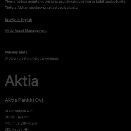
Yleisiä tietoja asuntoluotoista ja asuntovakuudellisista kuluttajaluotoista
Tietoja Aktian sijoitus- ja rahastopalveluista
Briefly in English
Aktia Asset Management
Puhelun hinta
0102-alkuiset numerot: pvm/mpm.
Aktia Pankki Oyj
Arkadiankatu 4-6
00100 Helsinki
Y-tunnus: 2181702-8
BIC: HELSFIHH