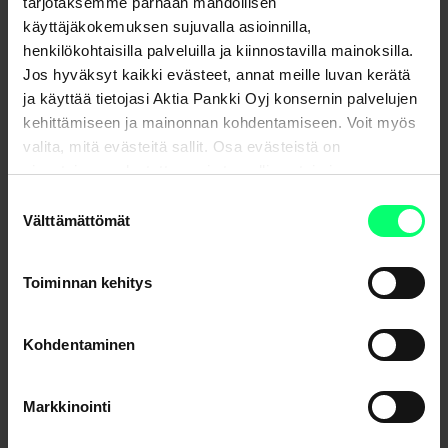
tarjotaksemme parhaan mahdollisen
käyttäjäkokemuksen sujuvalla asioinnilla,
henkilökohtaisilla palveluilla ja kiinnostavilla mainoksilla.
Webinaaritallenne: Sijoitusnäkemys 2 / 2025
Jos hyväksyt kaikki evästeet, annat meille luvan kerätä
ja käyttää tietojasi Aktia Pankki Oyj konsernin palvelujen
kehittämiseen ja mainonnan kohdentamiseen. Voit myös
valita, mitä evästeitä sallit. Osa evästeistä on
sivustojemme luotettavan ja turvallisen toiminnan
kannalta välttämättömiä.
Suostumuksen
Välttämättömät
valinta
Toiminnan kehitys
Kohdentaminen
Aktian Sijoitusnäkemys 2/23 on julkaistu
Markkinointi