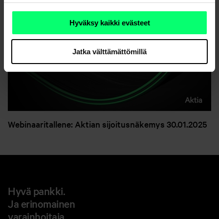
Hyväksy kaikki evästeet
Jatka välttämättömillä
Webinaaritallene: Aktian sijoitusnäkemys 30.01.2025
Hyvä pankki.
Ja erinomainen
varainhoitaja.