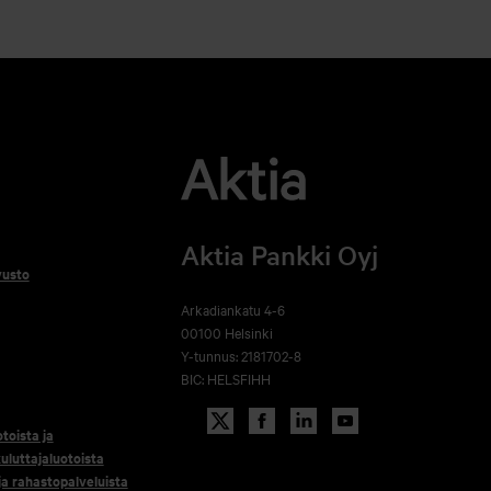
Aktia Pankki Oyj
vusto
Arkadiankatu 4-6
00100 Helsinki
Y-tunnus: 2181702-8
BIC: HELSFIHH
otoista ja
uluttajaluotoista
 ja rahastopalveluista