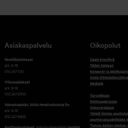
Asiakaspalvelu
Oikopolut
Henkilöasiakkaat
Usein kysyttyä
ark. 8-18
Töihin Aktiaan
010 247 010
Konserni- ja sijoittajasi
Aktia Kiinteistönvälitys
Yritysasiakkaat
Medialle
ark. 9-16
010 247 6700
Turvallisuus
Kohtuusperiaate
Vakuutusasiat, Aktia Henkivakuutus Oy
Vakavaraisuus
ark. 9-15
Yleisiä tietoja asuntolu
010 247 8300
asuntovakuudellisista k
Tietoja Aktian sijoitus-
Korttivakuutukset
, tarkista yhteystiedot
korttisi