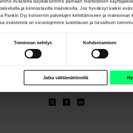
mme evästeitä tarjotaksemme parhaan mahdollisen käyttäjäko
a palveluilla ja kiinnostavilla mainoksilla. Jos hyväksyt kaikki evä
Aktia Pankki Oyj konsernin palvelujen kehittämiseen ja mainonna
. Osa evästeistä on sivustojemme luotettavan ja turvallisen toimin
Toiminnan kehitys
Kohdentaminen
Jatka välttämättömillä
Hy
Jaa