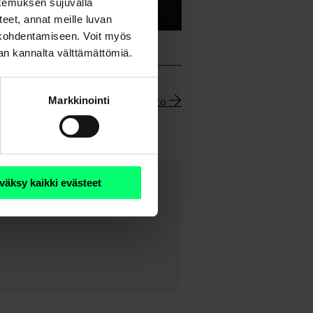
kemuksen sujuvalla
steet, annat meille luvan
n kohdentamiseen. Voit myös
nan kannalta välttämättömiä.
Uutisarkisto
Markkinointi
väksy kaikki evästeet