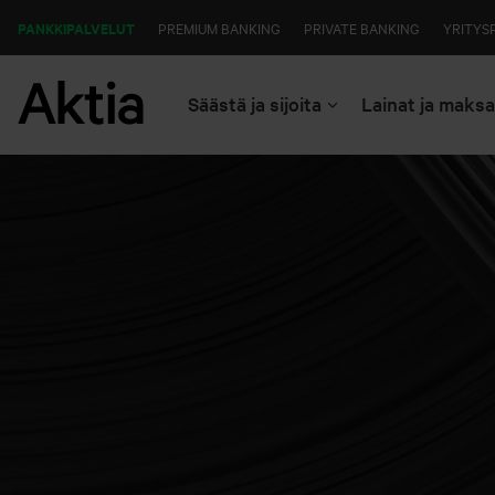
PANKKIPALVELUT
PREMIUM BANKING
PRIVATE BANKING
YRITYS
Säästä ja sijoita
Lainat ja maks