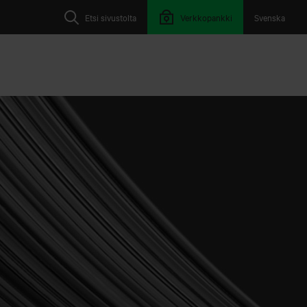
Etsi sivustolta
Verkkopankki
Svenska