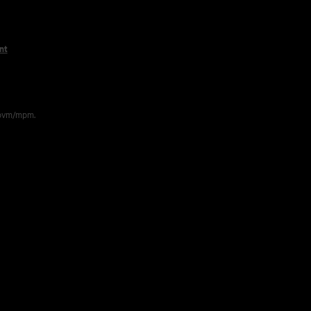
nt
 pvm/mpm.