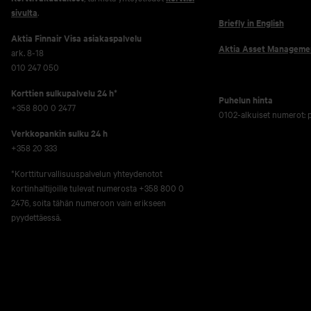
sivulta
.
Briefly in English
Aktia Finnair Visa asiakaspalvelu
Aktia Asset Manageme
ark. 8-18
010 247 050
Korttien sulkupalvelu 24 h*
Puhelun hinta
+358 800 0 2477
0102-alkuiset numerot:
Verkko­pankin sulku 24 h
+358 20 333
*Korttiturvallisuuspalvelun yhteydenotot
kortinhaltijoille tulevat numerosta +358 800 0
2476, soita tähän numeroon vain erikseen
pyydettäessä.