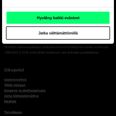
ark. 8-18
010 247 050
Korttien sulkupalvelu 24 h*
Hyväksy kaikki evästeet
+358 800 0 2477
Verkko­pankin sulku 24 h
Jatka välttämättömillä
+358 20 333
*Korttiturvallisuuspalvelun yhteydenotot kortinhaltijoille tulevat numerosta
+358 800 0 2476, soita tähän numeroon vain erikseen pyydettäessä.
Oikopolut
Usein kysyttyä
Töihin Aktiaan
Konserni- ja sijoittajasivusto
Aktia Kiinteistönvälitys
Medialle
Turvallisuus