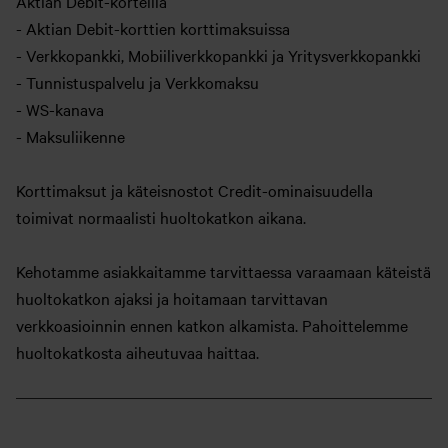
Aktian Debit-korteilla
- Aktian Debit-korttien korttimaksuissa
- Verkkopankki, Mobiiliverkkopankki ja Yritysverkkopankki
- Tunnistuspalvelu ja Verkkomaksu
- WS-kanava
- Maksuliikenne
Korttimaksut ja käteisnostot Credit-ominaisuudella
toimivat normaalisti huoltokatkon aikana.
Kehotamme asiakkaitamme tarvittaessa varaamaan käteistä
huoltokatkon ajaksi ja hoitamaan tarvittavan
verkkoasioinnin ennen katkon alkamista. Pahoittelemme
huoltokatkosta aiheutuvaa haittaa.