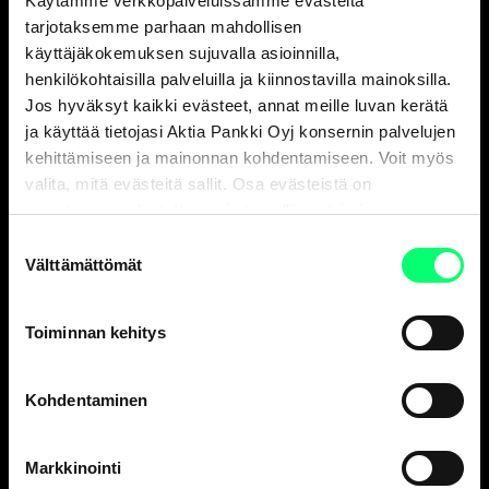
Käytämme verkkopalveluissamme evästeitä
Ja erinomainen
tarjotaksemme parhaan mahdollisen
varainhoitaja.
käyttäjäkokemuksen sujuvalla asioinnilla,
henkilökohtaisilla palveluilla ja kiinnostavilla mainoksilla.
Jos hyväksyt kaikki evästeet, annat meille luvan kerätä
Asiakaspalvelu
ja käyttää tietojasi Aktia Pankki Oyj konsernin palvelujen
kehittämiseen ja mainonnan kohdentamiseen. Voit myös
Henkilöasiakkaat
valita, mitä evästeitä sallit. Osa evästeistä on
ark. 8-18
sivustojemme luotettavan ja turvallisen toiminnan
010 247 010
kannalta välttämättömiä.
Suostumuksen
Yritysasiakkaat
Välttämättömät
valinta
ark. 9-16
010 247 6700
Toiminnan kehitys
Vakuutusasiat, Aktia Henkivakuutus Oy
ark. 9-15
010 247 8300
Kohdentaminen
Korttivakuutukset
, tarkista yhteystiedot
korttisi sivulta
.
Markkinointi
Aktia Finnair Visa asiakaspalvelu