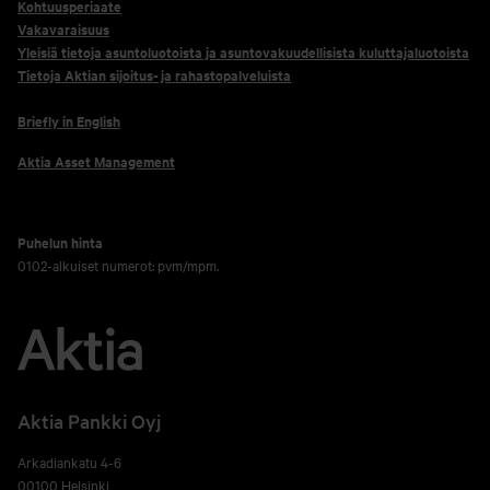
Kohtuusperiaate
Vakavaraisuus
Yleisiä tietoja asuntoluotoista ja asuntovakuudellisista kuluttajaluotoista
Tietoja Aktian sijoitus- ja rahastopalveluista
Briefly in English
Aktia Asset Management
Puhelun hinta
0102-alkuiset numerot: pvm/mpm.
Aktia Pankki Oyj
Arkadiankatu 4-6
00100 Helsinki