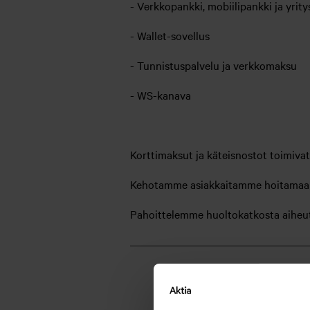
- Verkkopankki, mobiilipankki ja yrit
- Wallet-sovellus
- Tunnistuspalvelu ja verkkomaksu
- WS-kanava
Korttimaksut ja käteisnostot toimiva
Kehotamme asiakkaitamme hoitamaan 
Pahoittelemme huoltokatkosta aiheut