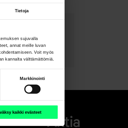
Tietoja
kemuksen sujuvalla
steet, annat meille luvan
n kohdentamiseen. Voit myös
nan kannalta välttämättömiä.
Markkinointi
väksy kaikki evästeet