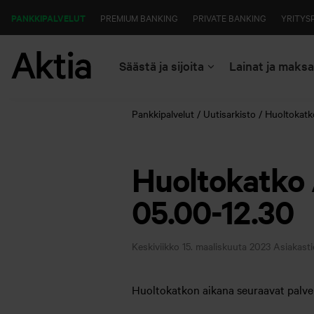
PANKKIPALVELUT
PREMIUM BANKING
PRIVATE BANKING
YRITYS
Säästä ja sijoita
Lainat ja maks
Pankkipalvelut
Uutisarkisto
Huoltokatko
Huoltokatko 
05.00-12.30
Keskiviikko 15. maaliskuuta 2023
Asiakasti
Huoltokatkon aikana seuraavat palvel