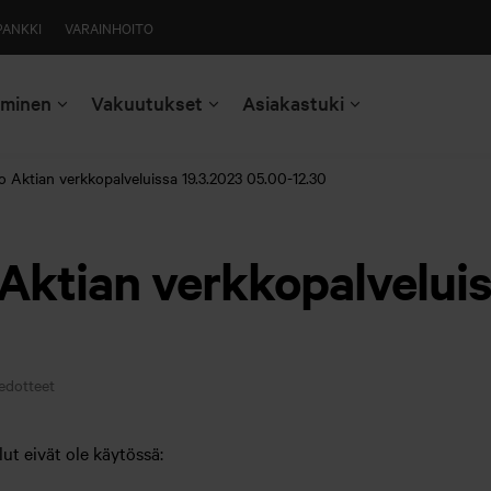
PANKKI
VARAINHOITO
aminen
Vakuutukset
Asiakastuki
 Aktian verkkopalveluissa 19.3.2023 05.00-12.30
Aktian verkkopalveluis
edotteet
ut eivät ole käytössä: