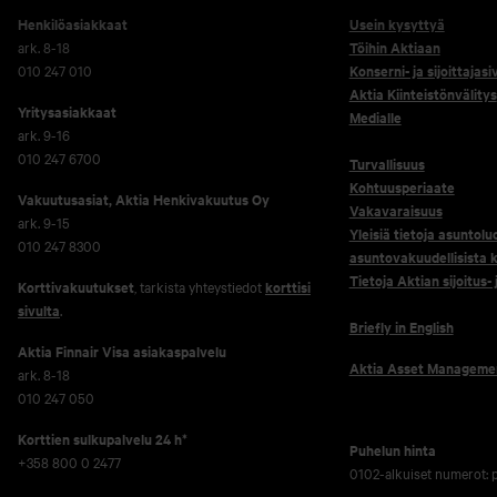
Henkilöasiakkaat
Usein kysyttyä
ark. 8-18
Töihin Aktiaan
010 247 010
Konserni- ja sijoittajasi
Aktia Kiinteistönvälitys
Yritysasiakkaat
Medialle
ark. 9-16
010 247 6700
Turvallisuus
Kohtuusperiaate
Vakuutusasiat, Aktia Henkivakuutus Oy
Vakavaraisuus
ark. 9-15
Yleisiä tietoja asuntolu
010 247 8300
asuntovakuudellisista k
Tietoja Aktian sijoitus-
Korttivakuutukset
, tarkista yhteystiedot
korttisi
sivulta
.
Briefly in English
Aktia Finnair Visa asiakaspalvelu
Aktia Asset Manageme
ark. 8-18
010 247 050
Korttien sulkupalvelu 24 h*
Puhelun hinta
+358 800 0 2477
0102-alkuiset numerot: