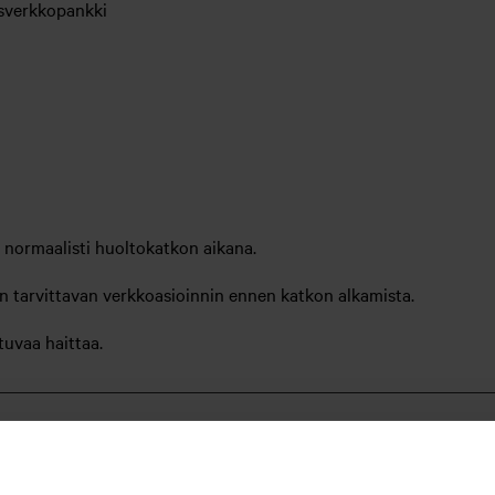
ysverkkopankki
t normaalisti huoltokatkon aikana.
tarvittavan verkkoasioinnin ennen katkon alkamista.
uvaa haittaa.