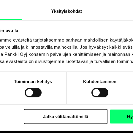
Yksityiskohdat
en avulla
Jaa
mme evästeitä tarjotaksemme parhaan mahdollisen käyttäjäko
a palveluilla ja kiinnostavilla mainoksilla. Jos hyväksyt kaikki evä
Aktia Pankki Oyj konsernin palvelujen kehittämiseen ja mainonna
. Osa evästeistä on sivustojemme luotettavan ja turvallisen toimin
Toiminnan kehitys
Kohdentaminen
Jatka välttämättömillä
Hy
Asiakaspalvelu
Oikopolut