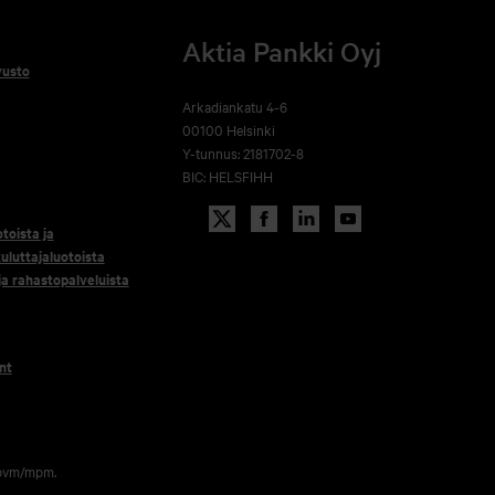
Aktia Pankki Oyj
vusto
Arkadiankatu 4-6
00100 Helsinki
Y-tunnus: 2181702-8
BIC: HELSFIHH
otoista ja
uluttajaluotoista
 ja rahastopalveluista
nt
 pvm/mpm.