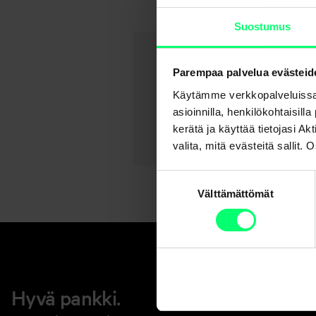
Suostumus
Parempaa palvelua evästeid
Käytämme verkkopalveluissa
asioinnilla, henkilökohtaisill
kerätä ja käyttää tietojasi 
valita, mitä evästeitä sallit
Suostumuksen
Välttämättömät
valinta
Hyvä pankki.