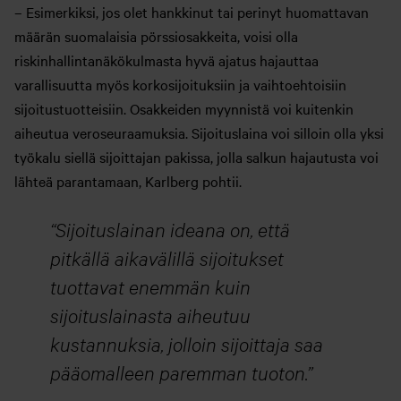
– Esimerkiksi, jos olet hankkinut tai perinyt huomattavan
määrän suomalaisia pörssiosakkeita, voisi olla
riskinhallintanäkökulmasta hyvä ajatus hajauttaa
varallisuutta myös korkosijoituksiin ja vaihtoehtoisiin
sijoitustuotteisiin. Osakkeiden myynnistä voi kuitenkin
aiheutua veroseuraamuksia. Sijoituslaina voi silloin olla yksi
työkalu siellä sijoittajan pakissa, jolla salkun hajautusta voi
lähteä parantamaan, Karlberg pohtii.
Sijoituslainan ideana on, että
pitkällä aikavälillä sijoitukset
tuottavat enemmän kuin
sijoituslainasta aiheutuu
kustannuksia, jolloin sijoittaja saa
pääomalleen paremman tuoton.