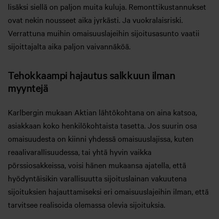
lisäksi siellä on paljon muita kuluja. Remonttikustannukset
ovat nekin nousseet aika jyrkästi. Ja vuokralaisriski.
Verrattuna muihin omaisuuslajeihin sijoitusasunto vaatii
sijoittajalta aika paljon vaivannäköä.
Tehokkaampi hajautus salkkuun ilman
myyntejä
Karlbergin mukaan Aktian lähtökohtana on aina katsoa,
asiakkaan koko henkilökohtaista tasetta. Jos suurin osa
omaisuudesta on kiinni yhdessä omaisuuslajissa, kuten
reaalivarallisuudessa, tai yhtä hyvin vaikka
pörssiosakkeissa, voisi hänen mukaansa ajatella, että
hyödyntäisikin varallisuutta sijoituslainan vakuutena
sijoituksien hajauttamiseksi eri omaisuuslajeihin ilman, että
tarvitsee realisoida olemassa olevia sijoituksia.