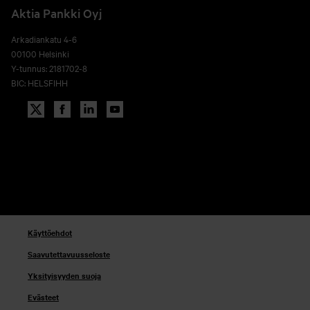
Aktia Pankki Oyj
Arkadiankatu 4-6
00100 Helsinki
Y-tunnus: 2181702-8
BIC: HELSFIHH
Käyttöehdot
Saavutettavuusseloste
Yksityisyyden suoja
Evästeet