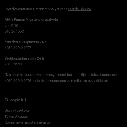
Korttivakuutukset
, tarkista yhteystiedot
korttisi sivulta
.
Aktia Finnair Visa asiakaspalvelu
ark. 8-18
010 247 050
Korttien sulkupalvelu 24 h*
+358 800 0 2477
Verkko­pankin sulku 24 h
+358 20 333
*Korttiturvallisuuspalvelun yhteydenotot kortinhaltijoille tulevat numerosta
+358 800 0 2476, soita tähän numeroon vain erikseen pyydettäessä.
Oikopolut
Usein kysyttyä
Töihin Aktiaan
Konserni- ja sijoittajasivusto