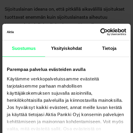
Sijoituslainan ideana on, että pitkällä aikavälillä sijoitukset
tuottavat enemmän kuin sijoituslainasta aiheutuu
kustannuksia, jolloin sijoittaja saa pääomalleen paremman
tuoton. Sijoittamisen rahoittaminen velkarahalla kasvattaa
myös sijoittamiseen liittyvää riskiä. Jos riski toteutuu, on
mahdollista, että lainarahalla tehtyjen sijoitusten jäljellä
Suostumus
Yksityiskohdat
Tietoja
oleva arvo ei riitä kattamaan maksamatta olevaa lainan
pääomaa, korkoja ja muita liitännäiskuluja.
Parempaa palvelua evästeiden avulla
Sijoitusasuntolainaan verrattuna pienempi sijoituslaina voi
Käytämme verkkopalveluissamme evästeitä
Karlbergin mukaan olla kokeneelle sijoittajalle vaihtoehto
tarjotaksemme parhaan mahdollisen
kasvattaa varallisuutta hyödyntämällä maltillista velkavipua
käyttäjäkokemuksen sujuvalla asioinnilla,
henkilökohtaisilla palveluilla ja kiinnostavilla mainoksilla.
ja sijoittamalla hajautettuihin kokonaisuuksiin.
Jos hyväksyt kaikki evästeet, annat meille luvan kerätä
– Jos korot lähtevät loppuvuodesta laskuun, nyt on hyvä
ja käyttää tietojasi Aktia Pankki Oyj konsernin palvelujen
kehittämiseen ja mainonnan kohdentamiseen. Voit myös
aika alkaa miettiä omia suunnitelmiaan.
valita, mitä evästeitä sallit. Osa evästeistä on