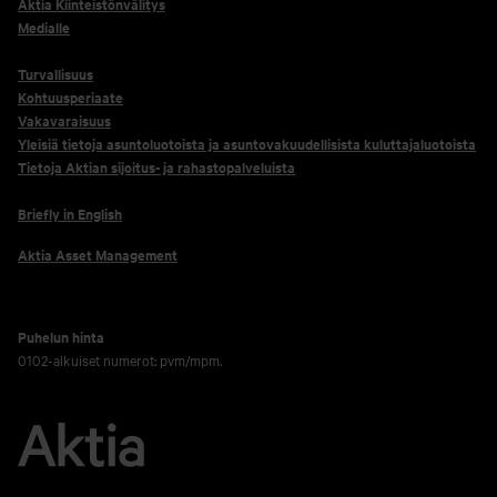
Aktia Kiinteistönvälitys
Medialle
Turvallisuus
Kohtuusperiaate
Vakavaraisuus
Yleisiä tietoja asuntoluotoista ja asuntovakuudellisista kuluttajaluotoista
Tietoja Aktian sijoitus- ja rahastopalveluista
Briefly in English
Aktia Asset Management
Puhelun hinta
0102-alkuiset numerot: pvm/mpm.