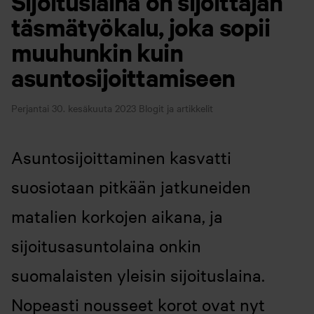
Sijoituslaina on sijoittajan
täsmätyökalu, joka sopii
muuhunkin kuin
asuntosijoittamiseen
Perjantai 30. kesäkuuta 2023
Blogit ja artikkelit
Asuntosijoittaminen kasvatti
suosiotaan pitkään jatkuneiden
matalien korkojen aikana, ja
sijoitusasuntolaina onkin
suomalaisten yleisin sijoituslaina.
Nopeasti nousseet korot ovat nyt