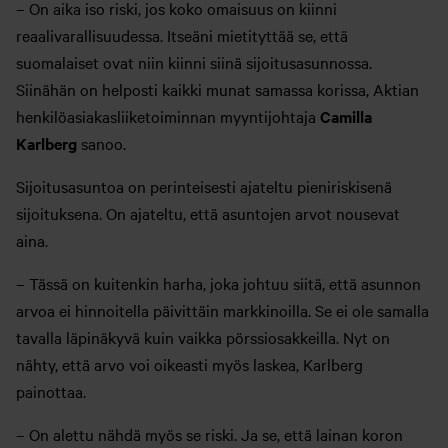
– On aika iso riski, jos koko omaisuus on kiinni
reaalivarallisuudessa. Itseäni mietityttää se, että
suomalaiset ovat niin kiinni siinä sijoitusasunnossa.
Siinähän on helposti kaikki munat samassa korissa, Aktian
henkilöasiakasliiketoiminnan myyntijohtaja
Camilla
Karlberg
sanoo.
Sijoitusasuntoa on perinteisesti ajateltu pieniriskisenä
sijoituksena. On ajateltu, että asuntojen arvot nousevat
aina.
– Tässä on kuitenkin harha, joka johtuu siitä, että asunnon
arvoa ei hinnoitella päivittäin markkinoilla. Se ei ole samalla
tavalla läpinäkyvä kuin vaikka pörssiosakkeilla. Nyt on
nähty, että arvo voi oikeasti myös laskea, Karlberg
painottaa.
– On alettu nähdä myös se riski. Ja se, että lainan koron