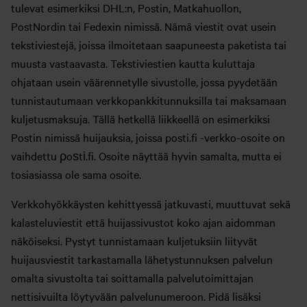
tulevat esimerkiksi DHL:n, Postin, Matkahuollon,
PostNordin tai Fedexin nimissä. Nämä viestit ovat usein
tekstiviestejä, joissa ilmoitetaan saapuneesta paketista tai
muusta vastaavasta. Tekstiviestien kautta kuluttaja
ohjataan usein väärennetylle sivustolle, jossa pyydetään
tunnistautumaan verkkopankkitunnuksilla tai maksamaan
kuljetusmaksuja. Tällä hetkellä liikkeellä on esimerkiksi
Postin nimissä huijauksia, joissa posti.fi -verkko-osoite on
vaihdettu ρoѕtі.fi. Osoite näyttää hyvin samalta, mutta ei
tosiasiassa ole sama osoite.
Verkkohyökkäysten kehittyessä jatkuvasti, muuttuvat sekä
kalasteluviestit että huijassivustot koko ajan aidomman
näköiseksi. Pystyt tunnistamaan kuljetuksiin liityvät
huijausviestit tarkastamalla lähetystunnuksen palvelun
omalta sivustolta tai soittamalla palvelutoimittajan
nettisivuilta löytyvään palvelunumeroon. Pidä lisäksi