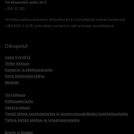
Verkko­pankin sulku 24 h
+358 20 333
*Korttiturvallisuuspalvelun yhteydenotot kortinhaltijoille tulevat numerosta
+358 800 0 2476, soita tähän numeroon vain erikseen pyydettäessä.
Oikopolut
Usein kysyttyä
Töihin Aktiaan
Konserni- ja sijoittajasivusto
Aktia Kiinteistönvälitys
Medialle
Turvallisuus
Kohtuusperiaate
Vakavaraisuus
Yleisiä tietoja asuntoluotoista ja asuntovakuudellisista kuluttajaluotoista
Tietoja Aktian sijoitus- ja rahastopalveluista
Briefly in English