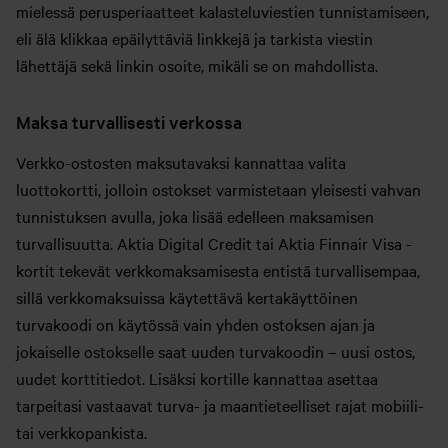
mielessä perusperiaatteet kalasteluviestien tunnistamiseen,
eli älä klikkaa epäilyttäviä linkkejä ja tarkista viestin
lähettäjä sekä linkin osoite, mikäli se on mahdollista.
Maksa turvallisesti verkossa
Verkko-ostosten maksutavaksi kannattaa valita
luottokortti, jolloin ostokset varmistetaan yleisesti vahvan
tunnistuksen avulla, joka lisää edelleen maksamisen
turvallisuutta. Aktia Digital Credit tai Aktia Finnair Visa -
kortit tekevät verkkomaksamisesta entistä turvallisempaa,
sillä verkkomaksuissa käytettävä kertakäyttöinen
turvakoodi on käytössä vain yhden ostoksen ajan ja
jokaiselle ostokselle saat uuden turvakoodin – uusi ostos,
uudet korttitiedot. Lisäksi kortille kannattaa asettaa
tarpeitasi vastaavat turva- ja maantieteelliset rajat mobiili-
tai verkkopankista.