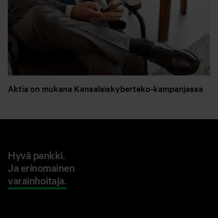
Aktia on mukana Kansalaiskyberteko-kampanjassa
Hyvä pankki.
Ja erinomainen
varainhoitaja.