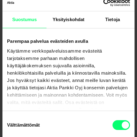
Uutisarkisto
Suostumus
Yksityiskohdat
Tietoja
Parempaa palvelua evästeiden avulla
Jaa
Käytämme verkkopalveluissamme evästeitä
tarjotaksemme parhaan mahdollisen
käyttäjäkokemuksen sujuvalla asioinnilla,
henkilökohtaisilla palveluilla ja kiinnostavilla mainoksilla.
Jos hyväksyt kaikki evästeet, annat meille luvan kerätä
ja käyttää tietojasi Aktia Pankki Oyj konsernin palvelujen
kehittämiseen ja mainonnan kohdentamiseen. Voit myös
Lisää lukemista aiheesta
valita, mitä evästeitä sallit. Osa evästeistä on
sivustojemme luotettavan ja turvallisen toiminnan
kannalta välttämättömiä.
Suostumuksen
Välttämättömät
valinta