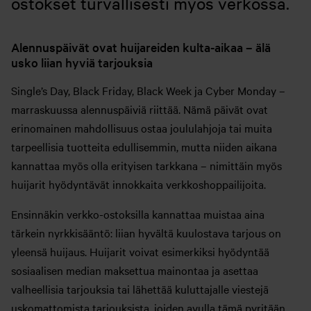
ostokset turvallisesti myös verkossa.
Alennuspäivät ovat huijareiden kulta-aikaa – älä
usko liian hyviä tarjouksia
Single’s Day, Black Friday, Black Week ja Cyber Monday –
marraskuussa alennuspäiviä riittää. Nämä päivät ovat
erinomainen mahdollisuus ostaa joululahjoja tai muita
tarpeellisia tuotteita edullisemmin, mutta niiden aikana
kannattaa myös olla erityisen tarkkana – nimittäin myös
huijarit hyödyntävät innokkaita verkkoshoppailijoita.
Ensinnäkin verkko-ostoksilla kannattaa muistaa aina
tärkein nyrkkisääntö: liian hyvältä kuulostava tarjous on
yleensä huijaus. Huijarit voivat esimerkiksi hyödyntää
sosiaalisen median maksettua mainontaa ja asettaa
valheellisia tarjouksia tai lähettää kuluttajalle viestejä
uskomattomista tarjouksista, joiden avulla tämä pyritään