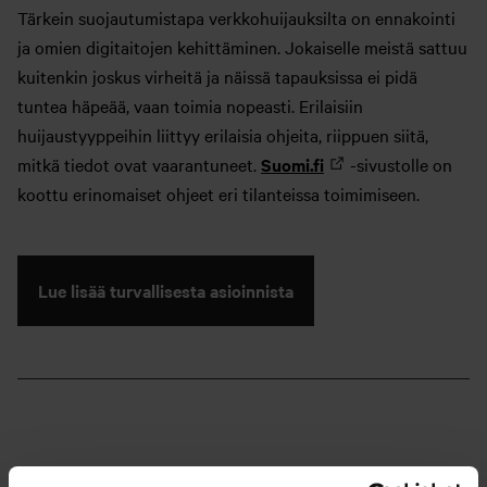
Tärkein suojautumistapa verkkohuijauksilta on ennakointi
ja omien digitaitojen kehittäminen. Jokaiselle meistä sattuu
kuitenkin joskus virheitä ja näissä tapauksissa ei pidä
tuntea häpeää, vaan toimia nopeasti. Erilaisiin
huijaustyyppeihin liittyy erilaisia ohjeita, riippuen siitä,
mitkä tiedot ovat vaarantuneet.
Suomi.fi
-sivustolle on
koottu erinomaiset ohjeet eri tilanteissa toimimiseen.
Lue lisää turvallisesta asioinnista