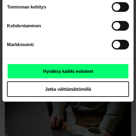
Toiminnan kehitys
Kohdentaminen
Markkinointi
Webinaaritallenne: Turvallinen asiointi – miten
suojaudut verkkohyökkäyksiä vastaan
(henkilöasiakkaat)
Hyväksy kaikki evästeet
Jatka välttämättömillä