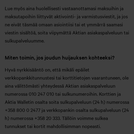
Lue myös aina huolellisesti vastaanottamasi maksuihin ja
maksutapoihin liittyvät aktivointi- ja varmistusviestit, ja jos
ne eivät täsmää omaan asiointiisi tai et ymmärrä saamasi
viestin sisältöä, soita viipymättä Aktian asiakaspalveluun tai
sulkupalveluumme.
Miten toimin, jos joudun huijauksen kohteeksi?
Hyvä nyrkkisääntö on, että mikäli epäilet
verkkopankkitunnustesi tai korttitietojen vaarantuneen, ole
aina välittömästi yhteydessä Aktian asiakaspalveluun
numerossa 010 247 010 tai sulkunumeroihin. Korttien ja
Aktia Walletin osalta soita sulkupalveluun (24 h) numerossa
+358 800 0 2477 ja verkkopankin osalta sulkupalveluun (24
h) numerossa +358 20 333. Tällöin voimme sulkea
tunnukset tai kortit mahdollisimman nopeasti.