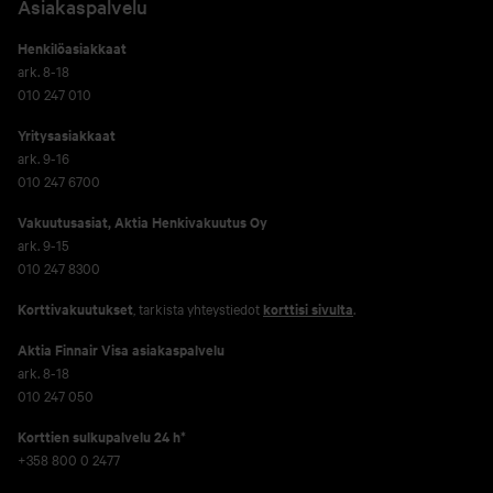
Asiakaspalvelu
Henkilöasiakkaat
ark. 8-18
010 247 010
Yritysasiakkaat
ark. 9-16
010 247 6700
Vakuutusasiat, Aktia Henkivakuutus Oy
ark. 9-15
010 247 8300
Korttivakuutukset
, tarkista yhteystiedot
korttisi sivulta
.
Aktia Finnair Visa asiakaspalvelu
ark. 8-18
010 247 050
Korttien sulkupalvelu 24 h*
+358 800 0 2477