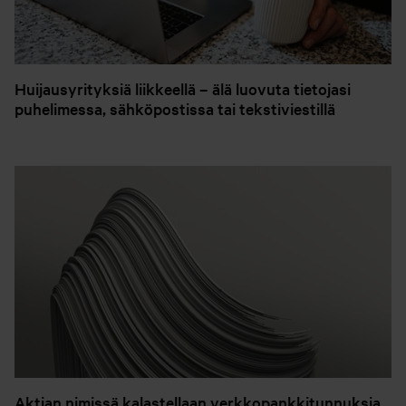
Huijausyrityksiä liikkeellä – älä luovuta tietojasi
puhelimessa, sähköpostissa tai tekstiviestillä
Aktian nimissä kalastellaan verkkopankkitunnuksia