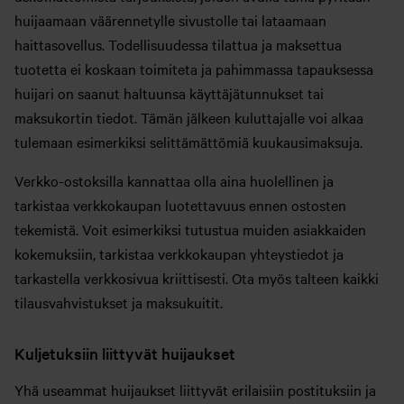
huijaamaan väärennetylle sivustolle tai lataamaan
haittasovellus. Todellisuudessa tilattua ja maksettua
tuotetta ei koskaan toimiteta ja pahimmassa tapauksessa
huijari on saanut haltuunsa käyttäjätunnukset tai
maksukortin tiedot. Tämän jälkeen kuluttajalle voi alkaa
tulemaan esimerkiksi selittämättömiä kuukausimaksuja.
Verkko-ostoksilla kannattaa olla aina huolellinen ja
tarkistaa verkkokaupan luotettavuus ennen ostosten
tekemistä. Voit esimerkiksi tutustua muiden asiakkaiden
kokemuksiin, tarkistaa verkkokaupan yhteystiedot ja
tarkastella verkkosivua kriittisesti. Ota myös talteen kaikki
tilausvahvistukset ja maksukuitit.
Kuljetuksiin liittyvät huijaukset
Yhä useammat huijaukset liittyvät erilaisiin postituksiin ja