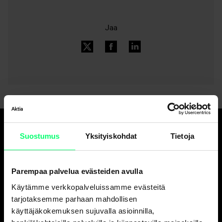
Jaa
Suostumus
Yksityiskohdat
Tietoja
Hyvä pankki.
Ja erinomainen
varainhoitaja.
Parempaa palvelua evästeiden avulla
Käytämme verkkopalveluissamme evästeitä
tarjotaksemme parhaan mahdollisen
Asiakaspalvelu
käyttäjäkokemuksen sujuvalla asioinnilla,