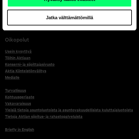
+358 20 333
*Korttiturvallisuuspalvelun yhteydenotot kortinhaltijoille tulevat numerosta
Jatka välttämättömillä
+358 800 0 2476, soita tähän numeroon vain erikseen pyydettäessä.
Oikopolut
Usein kysyttyä
Töihin Aktiaan
Konserni- ja sijoittajasivusto
Aktia Kiinteistönvälitys
Medialle
Turvallisuus
Kohtuusperiaate
Vakavaraisuus
Yleisiä tietoja asuntoluotoista ja asuntovakuudellisista kuluttajaluotoista
Tietoja Aktian sijoitus- ja rahastopalveluista
Briefly in English