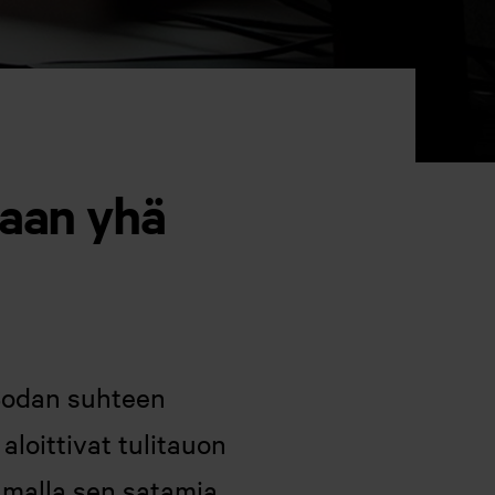
taan yhä
 Sodan suhteen
aloittivat tulitauon
amalla sen satamia.