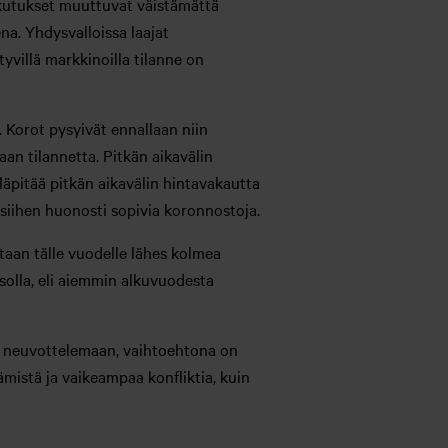
aikutukset muuttuvat väistämättä
a. Yhdysvalloissa laajat
yvillä markkinoilla tilanne on
Korot pysyivät ennallaan niin
an tilannetta. Pitkän aikavälin
äpitää pitkän aikavälin hintavakautta
 siihen huonosti sopivia koronnostoja.
aan tälle vuodelle lähes kolmea
olla, eli aiemmin alkuvuodesta
stu neuvottelemaan, vaihtoehtona on
ämistä ja vaikeampaa konfliktia, kuin