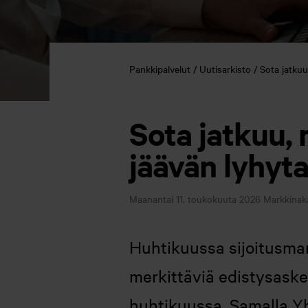
Pankkipalvelut
Uutisarkisto
Sota jatkuu
Sota jatkuu, 
jäävän lyhyta
Maanantai 11. toukokuuta 2026
Markkinaka
Huhtikuussa sijoitusma
merkittäviä edistysaskeli
huhtikuussa. Samalla Yh