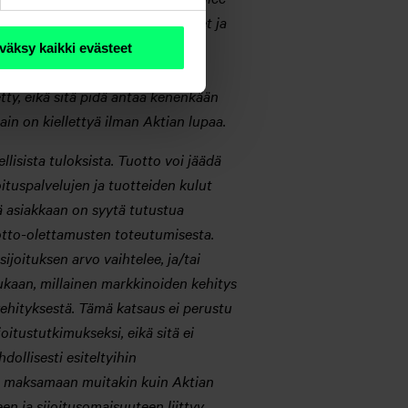
illa nopeasti tapahtuvat muutokset ja
kumppanit tai näiden yhtiöiden
väksy kaikki evästeet
sauksen tai sen osien käytöstä
etty, eikä sitä pidä antaa kenenkään
in on kiellettyä ilman Aktian lupaa.
llisista tuloksista. Tuotto voi jäädä
oituspalvelujen ja tuotteiden kulut
ä asiakkaan on syytä tutustua
tuotto-olettamusten toteutumisesta.
ijoituksen arvo vaihtelee, ja/tai
mukaan, millainen markkinoiden kehitys
nkehityksestä. Tämä katsaus ei perustu
joitustutkimukseksi, eikä sitä ei
ollisesti esiteltyihin
tua maksamaan muitakin kuin Aktian
seen ja sijoitusomaisuuteen liittyy