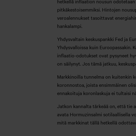
hetkellä inflaation nousun odotetaan 
pitkäkestoisemmiksi. Hintojen nousu
veroalennukset tasoittavat energiahin
hankalampi.
Yhdysvaltain keskuspankki Fed ja Eu
Yhdysvalloissa kuin Euroopassakin. K
inflaatio-odotukset ovat pysyneet hy
on säilynyt. Jos tämä jatkuu, keskusp
Markkinoilla tunnelma on kuitenkin k
koronnostoa, joista ensimmäinen olis
ennakoituja koronlaskuja ei tultaisi 
Jatkon kannalta tärkeää on, että tie 
avata Hormuzinsalmi sotilaallisella v
mitä markkinat tällä hetkellä odottav