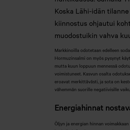
Koska Lähi-idän tilann
kiinnostus ohjautui koh
muodostuikin vahva kuu
Markkinoilla odotetaan edelleen sodan
Hormuzinsalmi on myös pysynyt käytä
mutta kuun loppuun mennessä odotukset
voimistuneet. Kasvun osalta odotukset
eroavat merkittävästi, ja sota on kes
vähemmän suorille negatiivisille vaik
Energiahinnat nostav
Öljyn ja energian hinnan voimakkaan