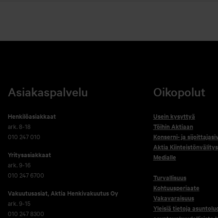
Asiakaspalvelu
Oikopolut
Henkilöasiakkaat
Usein kysyttyä
ark. 8-18
Töihin Aktiaan
010 247 010
Konserni- ja sijoittajasi
Aktia Kiinteistönvälitys
Yritysasiakkaat
Medialle
ark. 9-16
010 247 6700
Turvallisuus
Kohtuusperiaate
Vakuutusasiat, Aktia Henkivakuutus Oy
Vakavaraisuus
ark. 9-15
Yleisiä tietoja asuntolu
010 247 8300