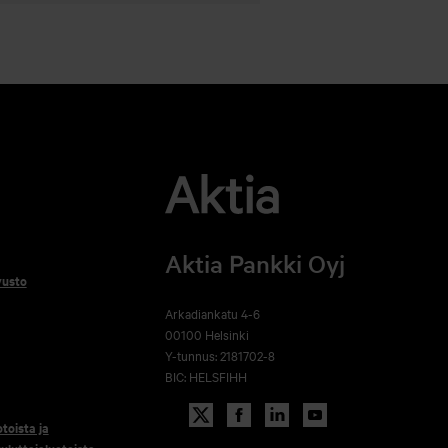
Aktia Pankki Oyj
vusto
Arkadiankatu 4-6
00100 Helsinki
Y-tunnus: 2181702-8
BIC: HELSFIHH
otoista ja