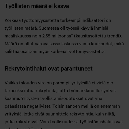
Työllisten määrä ei kasva
Korkeaa työttömyysastetta tärkeämpi indikaattori on
työllisten määrä. Suomessa oli työssä käyviä ihmisiä
maaliskuussa noin 2,58 miljoonaa* (kausitasoitettu trendi).
Määrä on ollut varovaisessa laskussa viime kuukaudet, mikä
selittää osaltaan myös korkeaa työttömyysastetta.
Rekrytointihalut ovat parantuneet
Vaikka talouden vire on parempi, yrityksillä ei vielä ole
tarpeeksi intoa rekrytoida, jotta työmarkkinoille syntyisi
käänne. Yritysten työllistämisodotukset ovat yhä
pääasiassa negatiiviset. Toisin sanoen meillä on enemmän
yrityksiä, jotka eivät suunnittele rekrytointia, kuin niitä,
jotka rekrytoivat. Vain teollisuudessa työllistämishalut ovat