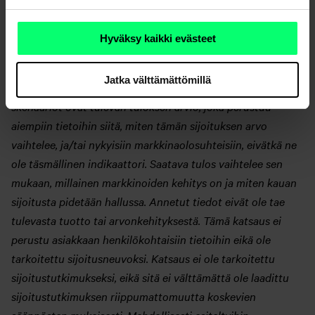
periä asiakkaalta sijoitustoiminnan tuloksesta riippumatta.
Ennen sijoituspäätöksen tekemistä asiakkaan on syytä
Hyväksy kaikki evästeet
tutustua huolella sijoitusmarkkinoihin ja eri
sijoitusvaihtoehtoihin. Aktia ei vastaa dokumentissa
Jatka välttämättömillä
esitettyjen tuotto-olettamusten toteutumisesta. Esitettävät
skenaariot ovat tulevan tuloksen arvio, joka perustuu
aiempiin tietoihin siitä, miten tämän sijoituksen arvo
vaihtelee, ja/tai nykyisiin markkinaolosuhteisiin, eivätkä ne
ole täsmällinen indikaattori. Saatava tulos vaihtelee sen
mukaan, millainen markkinoiden kehitys on ja miten kauan
sijoitusta pidetään hallussa. Annetut tiedot eivät ole tae
tulevasta tuotto tai arvonkehityksestä. Tämä katsaus ei
perustu asiakkaan henkilökohtaisiin tietoihin eikä ole
tarkoitettu sijoitusneuvoksi. Katsaus ei ole tarkoitettu
sijoitustutkimukseksi, eikä sitä ei välttämättä ole laadittu
sijoitustutkimuksen riippumattomuutta koskevien
säännösten mukaisesti. Mahdollisesti esiteltyihin