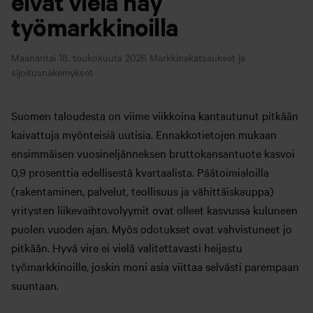
eivät vielä näy
työmarkkinoilla
Maanantai 18. toukokuuta 2026
Markkinakatsaukset ja
sijoitusnäkemykset
Suomen taloudesta on viime viikkoina kantautunut pitkään
kaivattuja myönteisiä uutisia. Ennakkotietojen mukaan
ensimmäisen vuosineljänneksen bruttokansantuote kasvoi
0,9 prosenttia edellisestä kvartaalista. Päätoimialoilla
(rakentaminen, palvelut, teollisuus ja vähittäiskauppa)
yritysten liikevaihtovolyymit ovat olleet kasvussa kuluneen
puolen vuoden ajan. Myös odotukset ovat vahvistuneet jo
pitkään. Hyvä vire ei vielä valitettavasti heijastu
työmarkkinoille, joskin moni asia viittaa selvästi parempaan
suuntaan.