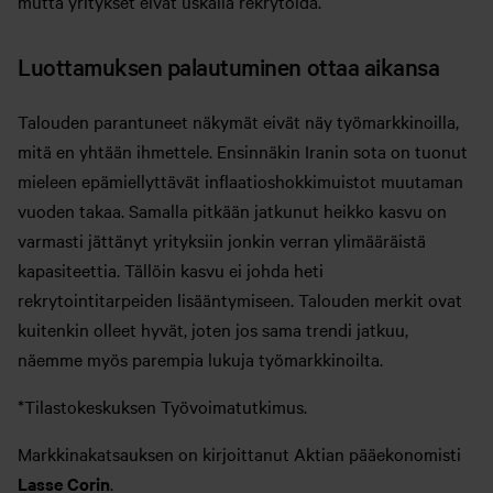
mutta yritykset eivät uskalla rekrytoida.
Luottamuksen palautuminen ottaa aikansa
Talouden parantuneet näkymät eivät näy työmarkkinoilla,
mitä en yhtään ihmettele. Ensinnäkin Iranin sota on tuonut
mieleen epämiellyttävät inflaatioshokkimuistot muutaman
vuoden takaa. Samalla pitkään jatkunut heikko kasvu on
varmasti jättänyt yrityksiin jonkin verran ylimääräistä
kapasiteettia. Tällöin kasvu ei johda heti
rekrytointitarpeiden lisääntymiseen. Talouden merkit ovat
kuitenkin olleet hyvät, joten jos sama trendi jatkuu,
näemme myös parempia lukuja työmarkkinoilta.
*Tilastokeskuksen Työvoimatutkimus.
Markkinakatsauksen on kirjoittanut Aktian pääekonomisti
Lasse Corin
.