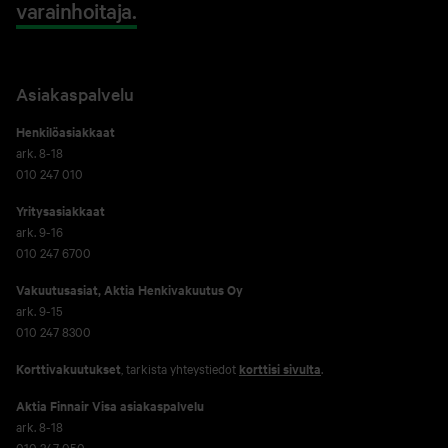
varainhoitaja.
Asiakaspalvelu
Henkilöasiakkaat
ark. 8-18
010 247 010
Yritysasiakkaat
ark. 9-16
010 247 6700
Vakuutusasiat, Aktia Henkivakuutus Oy
ark. 9-15
010 247 8300
Korttivakuutukset
, tarkista yhteystiedot
korttisi sivulta
.
Aktia Finnair Visa asiakaspalvelu
ark. 8-18
010 247 050