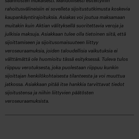
rahoitusvälineisiin ei sovelleta sijoitustutkimusta koskevia
kaupankäyntirajoituksia. Asiakas voi joutua maksamaan
muitakin kuin Aktian välityksellä suoritettavia veroja ja
julkisia maksuja. Asiakkaan tulee olla tietoinen siitä, että
sijoittamiseen ja sijoitusomaisuuteen liittyy
veroseuraamuksia, joiden taloudellisia vaikutuksia ei
välttämättä ole huomioitu tässä esityksessä. Tuleva tulos
riippuu verotuksesta, joka puolestaan riippuu kunkin
sijoittajan henkilökohtaisesta tilanteesta ja voi muuttua
jatkossa. Asiakkaan pitää itse hankkia tarvittavat tiedot
sijoitustensa ja niihin liittyvien päätösten
veroseuraamuksista.