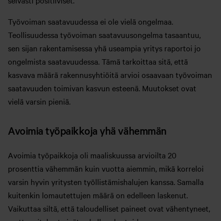
selvästi positiiviset.
Työvoiman saatavuudessa ei ole vielä ongelmaa.
Teollisuudessa työvoiman saatavuusongelma tasaantuu,
sen sijan rakentamisessa yhä useampia yritys raportoi jo
ongelmista saatavuudessa. Tämä tarkoittaa sitä, että
kasvava määrä rakennusyhtiöitä arvioi osaavaan työvoiman
saatavuuden toimivan kasvun esteenä. Muutokset ovat
vielä varsin pieniä.
Avoimia työpaikkoja yhä vähemmän
Avoimia työpaikkoja oli maaliskuussa arvioilta 20
prosenttia vähemmän kuin vuotta aiemmin, mikä korreloi
varsin hyvin yritysten työllistämishalujen kanssa. Samalla
kuitenkin lomautettujen määrä on edelleen laskenut.
Vaikuttaa siltä, että taloudelliset paineet ovat vähentyneet,