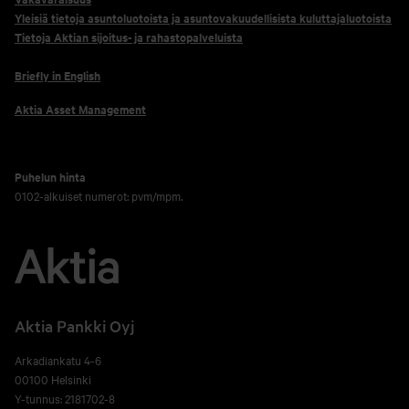
Yleisiä tietoja asuntoluotoista ja asuntovakuudellisista kuluttajaluotoista
Tietoja Aktian sijoitus- ja rahastopalveluista
Briefly in English
Aktia Asset Management
Puhelun hinta
0102-alkuiset numerot: pvm/mpm.
Aktia Pankki Oyj
Arkadiankatu 4-6
00100 Helsinki
Y-tunnus: 2181702-8