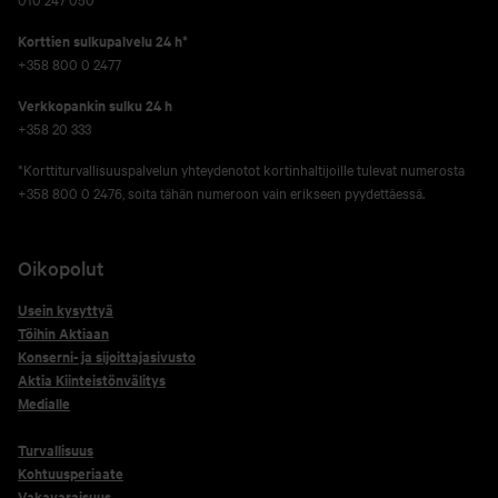
Korttien sulkupalvelu 24 h*
+358 800 0 2477
Verkko­pankin sulku 24 h
+358 20 333
*Korttiturvallisuuspalvelun yhteydenotot kortinhaltijoille tulevat numerosta
+358 800 0 2476, soita tähän numeroon vain erikseen pyydettäessä.
Oikopolut
Usein kysyttyä
Töihin Aktiaan
Konserni- ja sijoittajasivusto
Aktia Kiinteistönvälitys
Medialle
Turvallisuus
Kohtuusperiaate
Vakavaraisuus