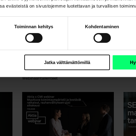
. Osa evästeistä on sivustojemme luotettavan ja turvallisen toimin
Toiminnan kehitys
Kohdentaminen
nen
Webinaaritallenne:
Webi
en
Monipuolinen sijoituslaina –
Mark
näin hyödynnät velkavipua
Webina
Jatka välttämättömillä
Hy
viisaasti 12.11.2025
Webinaaritallenteet