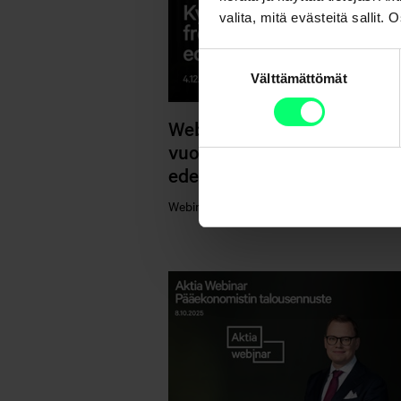
valita, mitä evästeitä sallit
Suostumuksen
Välttämättömät
valinta
Webinaaritallenne: Kymme
vuotta frontier-markkinoid
edelläkävijänä - 4.12.2025
Webinaaritallenteet