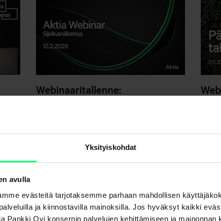
Webinaaritallenne:
Webi
Sijoitusnäkemys - 12.2.2026
Pää
026
- 21
Webinaaritallenteet
ät
Webina
ein,
Yksityiskohdat
i
en avulla
mme evästeitä tarjotaksemme parhaan mahdollisen käyttäjäko
a palveluilla ja kiinnostavilla mainoksilla. Jos hyväksyt kaikki evä
Aktia Pankki Oyj konsernin palvelujen kehittämiseen ja mainonna