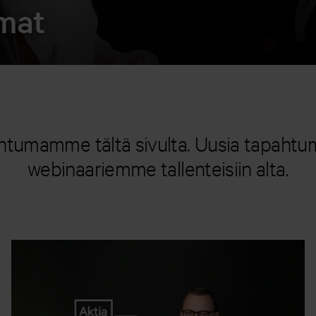
umat
tumamme tältä sivulta. Uusia tapahtum
webinaariemme tallenteisiin alta.