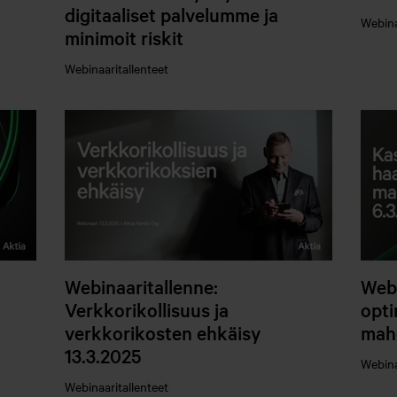
digitaaliset palvelumme ja
Webina
minimoit riskit
Webinaaritallenteet
Webinaaritallenne:
Webi
Verkkorikollisuus ja
opti
verkkorikosten ehkäisy
mahd
13.3.2025
Webina
Webinaaritallenteet