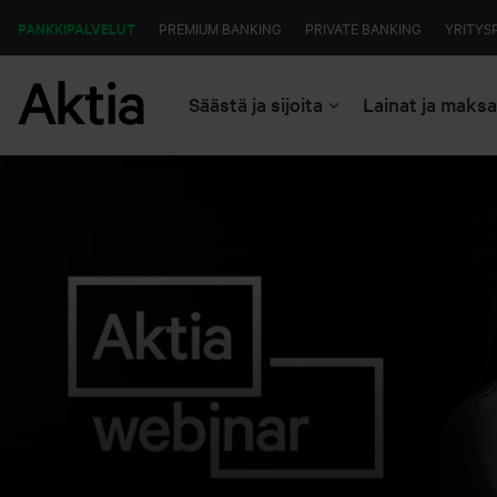
PANKKIPALVELUT
PREMIUM BANKING
PRIVATE BANKING
YRITYS
Säästä ja sijoita
Lainat ja maks