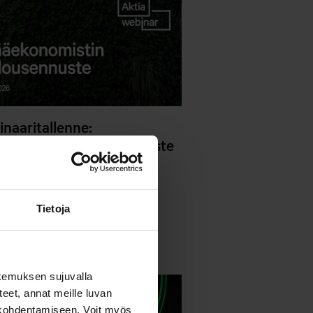
naaritallenne:
ekonomistin talousennuste
.1.2026
aritallenteet
Tietoja
kemuksen sujuvalla
steet, annat meille luvan
n kohdentamiseen. Voit myös