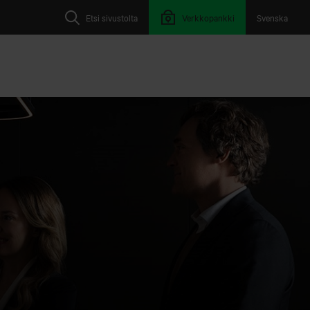
Etsi sivustolta
Verkkopankki
Svenska