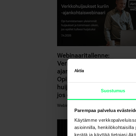
Webinaaritallenne:
Verkkohuijaukset kuriin -
ajankohtaiswebinaari 7.4.2
Opi tunnistamaan yleisimm
huijaukset ja toimimaan oik
Suostumus
jos epäilet tulleesi huijatuks
Webinaaritallenteet
Parempaa palvelua evästeid
Käytämme verkkopalveluissa
asioinnilla, henkilökohtaisill
kerätä ja käyttää tietojasi 