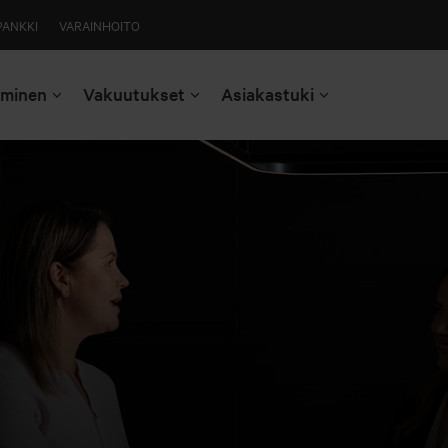
PANKKI
VARAINHOITO
aminen
Vakuutukset
Asiakastuki