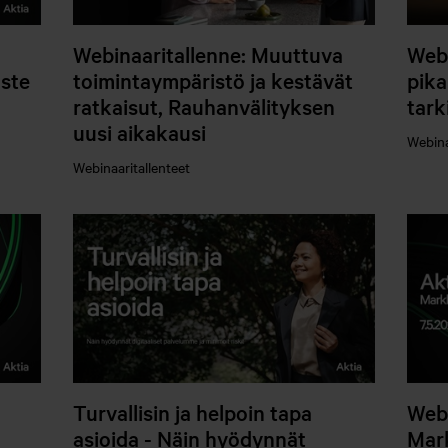
Webinaaritallenne: Muuttuva
Webi
ste
toimintaympäristö ja kestävät
pik
ratkaisut, Rauhanvälityksen
tark
uusi aikakausi
Webina
Webinaaritallenteet
Turvallisin ja helpoin tapa
Webi
asioida - Näin hyödynnät
Mark