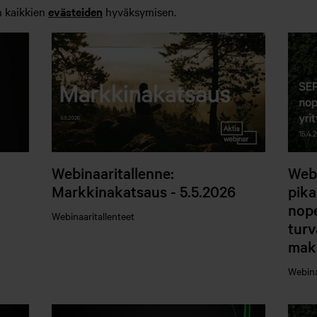
n kaikkien
evästeiden
hyväksymisen.
Webinaaritallenne:
Webi
Markkinakatsaus - 5.5.2026
pika
nope
Webinaaritallenteet
turv
mak
Webina