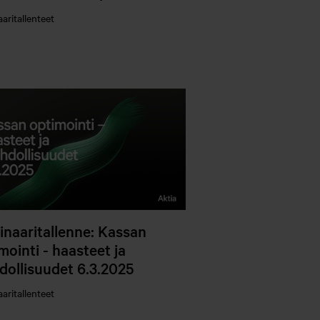
aritallenteet
naaritallenne: Kassan
mointi - haasteet ja
ollisuudet 6.3.2025
aritallenteet