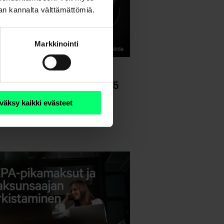
nan kannalta välttämättömiä.
Markkinointi
naaritallenne:
kinakatsaus - 29.10.2025
aritallenteet
väksy kaikki evästeet