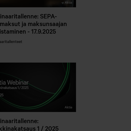
naaritallenne: SEPA-
amaksut ja maksunsaajan
istaminen - 17.9.2025
aritallenteet
naaritallenne:
kinakatsaus 1 / 2025