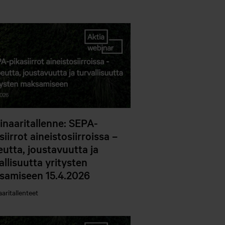
naaritallenne: SEPA-
siirrot aineistosiirroissa –
utta, joustavuutta ja
allisuutta yritysten
samiseen 15.4.2026
aritallenteet