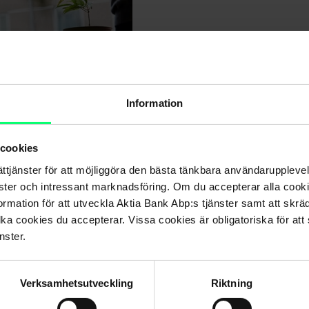
dragen för föreningar
Information
 cookies
ättjänster för att möjliggöra den bästa tänkbara användarupple
nster och intressant marknadsföring. Om du accepterar alla cookie
rmation för att utveckla Aktia Bank Abp:s tjänster samt att skrä
lka cookies du accepterar. Vissa cookies är obligatoriska för att s
ssör
nster.
Verksamhetsutveckling
Riktning