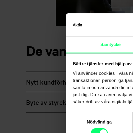
De vanligaste upp
Samtycke
Bättre tjänster med hjälp av
Vi använder cookies i våra n
transaktioner, personliga tjä
Nytt kundförhållande, föreningar
samla in och använda din info
just dig. Du kan även välja vi
Byte av styrelsemedlem och / eller ka
säker drift av våra digitala tjä
Samtyckesval
Nödvändiga