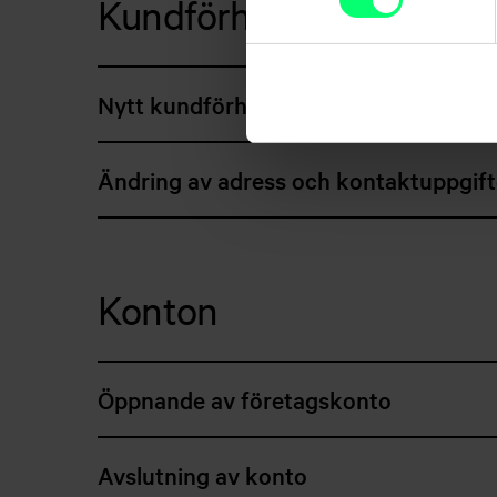
Kundförhållande
Nytt kundförhållande
Ändring av adress och kontaktuppgift
Konton
Öppnande av företagskonto
Avslutning av konto