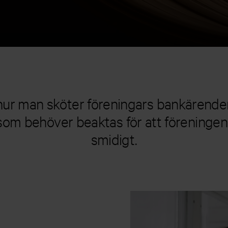
r hur man sköter föreningars bankärenden
 som behöver beaktas för att föreninge
smidigt.