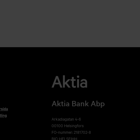
Aktia Bank Abp
rsida
ling
Arkadiagatan 4-6
00100 Helsingfors
FO-nummer: 2181702-8
BIC: HELSFIHH