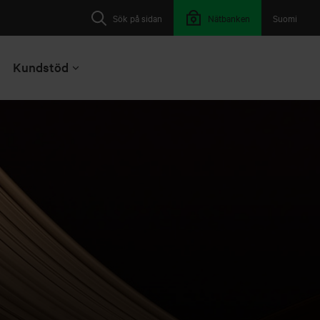
Sök på sidan
Nätbanken
Suomi
Kundstöd