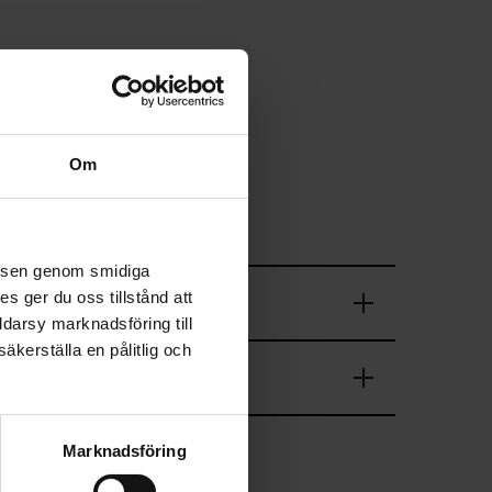
Om
velsen genom smidiga
s ger du oss tillstånd att
ddarsy marknadsföring till
äkerställa en pålitlig och
Marknadsföring