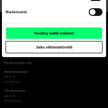
Markkinointi
Hyvä pankki.
Hyväksy kaikki evästeet
Ja erinomainen
varainhoitaja.
Jatka välttämättömillä
Asiakaspalvelu
Henkilöasiakkaat
ark. 8-18
010 247 010
Yritysasiakkaat
ark. 9-16
010 247 6700