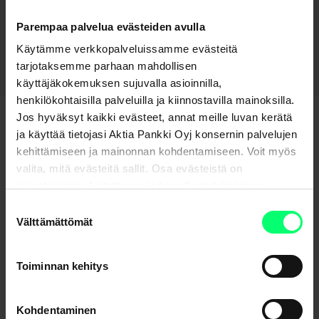
Parempaa palvelua evästeiden avulla
Palaa sivulle – Säästäminen ja sijoittaminen
Käytämme verkkopalveluissamme evästeitä
tarjotaksemme parhaan mahdollisen
käyttäjäkokemuksen sujuvalla asioinnilla,
henkilökohtaisilla palveluilla ja kiinnostavilla mainoksilla.
Jos hyväksyt kaikki evästeet, annat meille luvan kerätä
ja käyttää tietojasi Aktia Pankki Oyj konsernin palvelujen
kehittämiseen ja mainonnan kohdentamiseen. Voit myös
valita, mitä evästeitä sallit. Osa evästeistä on
sivustojemme luotettavan ja turvallisen toiminnan
kannalta välttämättömiä.
Suostumuksen
Etkö löydä etsimääsi?
Välttämättömät
valinta
Asiakaspalvelu
Toiminnan kehitys
Lähetä viesti verkkopankissa
Kohdentaminen