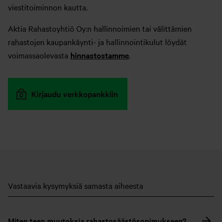
viestitoiminnon kautta.
Aktia Rahastoyhtiö Oy:n hallinnoimien tai välittämien
rahastojen kaupankäynti- ja hallinnointikulut löydät
voimassaolevasta
hinnastostamme
.
Kirjaudu verkkopankkiin
Vastaavia kysymyksiä samasta aiheesta
Miten teen muutoksia rahastosäästösopimukseen?