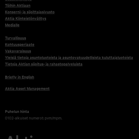
Töihin Aktiaan
Konserni- ja sijoittajasivusto
Aktia Kiinteistönvälitys
Medialle
Turvallisuus
Kohtuusperiaate
Vakavaraisuus
Yleisiä tietoja asuntoluotoista ja asuntovakuudellisista kuluttajaluotoista
Tietoja Aktian sijoitus- ja rahastopalveluista
Briefly in English
Aktia Asset Management
Puhelun hinta
0102-alkuiset numerot: pvm/mpm.