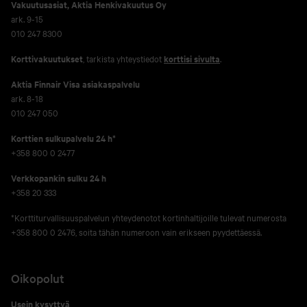
Vakuutusasiat, Aktia Henkivakuutus Oy
ark. 9-15
010 247 8300
Korttivakuutukset
, tarkista yhteystiedot
korttisi sivulta
.
Aktia Finnair Visa asiakaspalvelu
ark. 8-18
010 247 050
Korttien sulkupalvelu 24 h*
+358 800 0 2477
Verkko­pankin sulku 24 h
+358 20 333
*Korttiturvallisuuspalvelun yhteydenotot kortinhaltijoille tulevat numerosta
+358 800 0 2476, soita tähän numeroon vain erikseen pyydettäessä.
Oikopolut
Usein kysyttyä