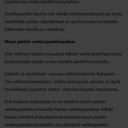
tapahtuma omilla pankkitunnuksillasi.
Verkkopankin kautta voit tehdä vaihtotoimeksiantoja myös
henkilöille, joiden säästämisen ja sijoittamisen tuotteiden
hallintaan sinulla on valtakirja.
Muun pankin verkkopankkiasiakas
Voit vaihtaa rahasto-osuuksia Aktian verkkopankissa myös
kirjautumalla sisään toisen pankin pankkitunnuksilla.
Säästöt ja sijoitukset -osiossa valitse toiminto Rahastot –
Tee vaihtotoimeksianto. Valitse haluamasi rahasto ja täytä
huolellisesti pyydetyt tiedot. Vahvista lopuksi tapahtuma.
Erikoissijoitusrahastoja ei voi merkitä muun pankin
verkkopankkitunnuksilla Aktian verkkopankissa. Mikäli
haluat merkitä erikoissijoitusrahastoa muun pankin
verkkopankkitunnuksilla, ota yhteyttä verkkopankin