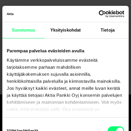
Suostumus
Yksityiskohdat
Tietoja
Etkö löydä etsimääsi?
Parempaa palvelua evästeiden avulla
Asiakaspalvelu
Käytämme verkkopalveluissamme evästeitä
Lähetä viesti verkkopankissa
tarjotaksemme parhaan mahdollisen
käyttäjäkokemuksen sujuvalla asioinnilla,
henkilökohtaisilla palveluilla ja kiinnostavilla mainoksilla.
Jos hyväksyt kaikki evästeet, annat meille luvan kerätä
ja käyttää tietojasi Aktia Pankki Oyj konsernin palvelujen
kehittämiseen ja mainonnan kohdentamiseen. Voit myös
valita, mitä evästeitä sallit. Osa evästeistä on
Hyvä pankki.
sivustojemme luotettavan ja turvallisen toiminnan
Ja erinomainen
kannalta välttämättömiä.
Suostumuksen
Välttämättömät