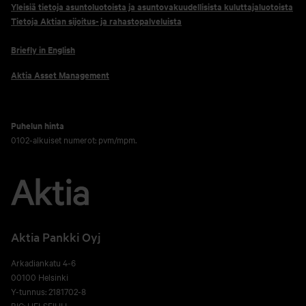
Yleisiä tietoja asuntoluotoista ja asuntovakuudellisista kuluttajaluotoista
Tietoja Aktian sijoitus- ja rahastopalveluista
Briefly in English
Aktia Asset Management
Puhelun hinta
0102-alkuiset numerot: pvm/mpm.
Aktia Pankki Oyj
Arkadiankatu 4-6
00100 Helsinki
Y-tunnus: 2181702-8
BIC: HELSFIHH