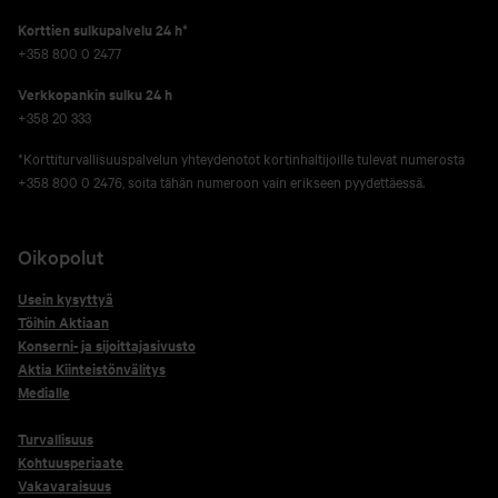
Korttien sulkupalvelu 24 h*
+358 800 0 2477
Verkko­pankin sulku 24 h
+358 20 333
*Korttiturvallisuuspalvelun yhteydenotot kortinhaltijoille tulevat numerosta
+358 800 0 2476, soita tähän numeroon vain erikseen pyydettäessä.
Oikopolut
Usein kysyttyä
Töihin Aktiaan
Konserni- ja sijoittajasivusto
Aktia Kiinteistönvälitys
Medialle
Turvallisuus
Kohtuusperiaate
Vakavaraisuus