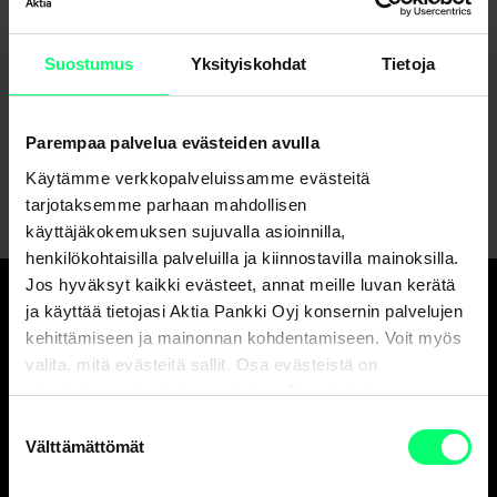
Aktian varainhoitorahasto palkittiin Pohjoismaiden
parhaana korkorahastona vertailuryhmässään
Suostumus
Yksityiskohdat
Tietoja
Tiistai 28. huhtikuuta 2026
Blogit ja artikkelit
1
2
3
4
5
6
7
8
9
10
Parempaa palvelua evästeiden avulla
Käytämme verkkopalveluissamme evästeitä
tarjotaksemme parhaan mahdollisen
käyttäjäkokemuksen sujuvalla asioinnilla,
henkilökohtaisilla palveluilla ja kiinnostavilla mainoksilla.
Jos hyväksyt kaikki evästeet, annat meille luvan kerätä
ja käyttää tietojasi Aktia Pankki Oyj konsernin palvelujen
Hyvä pankki.
kehittämiseen ja mainonnan kohdentamiseen. Voit myös
Ja erinomainen
valita, mitä evästeitä sallit. Osa evästeistä on
sivustojemme luotettavan ja turvallisen toiminnan
varainhoitaja.
kannalta välttämättömiä.
Suostumuksen
Välttämättömät
valinta
Asiakaspalvelu