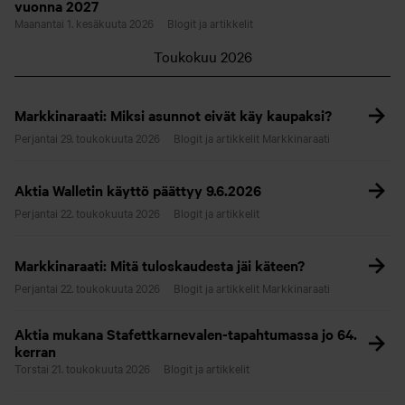
vuonna 2027
Maanantai 1. kesäkuuta 2026
Blogit ja artikkelit
Toukokuu 2026
Markkinaraati: Miksi asunnot eivät käy kaupaksi?
Perjantai 29. toukokuuta 2026
Blogit ja artikkelit
Markkinaraati
Aktia Walletin käyttö päättyy 9.6.2026
Perjantai 22. toukokuuta 2026
Blogit ja artikkelit
Markkinaraati: Mitä tuloskaudesta jäi käteen?
Perjantai 22. toukokuuta 2026
Blogit ja artikkelit
Markkinaraati
Aktia mukana Stafettkarnevalen-tapahtumassa jo 64.
kerran
Torstai 21. toukokuuta 2026
Blogit ja artikkelit