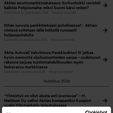
Aktian asuntomarkkinakatsaus: Korkoshokki ravisteli
kaikkia Pohjoismaita; miksi Suomi kärsi eniten?
Keskiviikko 13. toukokuuta 2026
Blogit ja artikkelit
Ethän luovuta pankkitietojasi puhelimessa? - Aktian
nimissä soitetaan tällä hetkellä runsaasti
huijauspuheluita
Keskiviikko 6. toukokuuta 2026
Blogit ja artikkelit
Aktia Autocall Vahvistuva Pankkisektori IV jatkaa
hyvin mennyttä sijoitustuotteiden sarjaa – uudistunut
rakenne tarjoaa tuottomahdollisuuden myös
laskevassa markkinassa
Maanantai 4. toukokuuta 2026
Blogit ja artikkelit
Huhtikuu 2026
“Yhteistyö on ollut alusta asti joustavaa” – H.
Mattinen Oy valitsi Aktian kumppaniksi Kuopion
uuden Citymarketin toteutuksessa
Tiistai 28. huhtikuuta 2026
Blogit ja artikkelit
Yritysasiakkaat