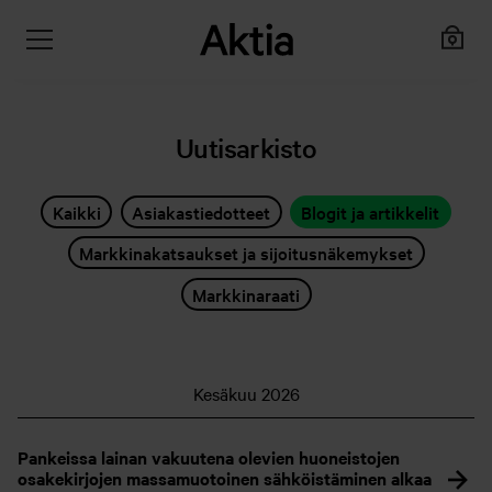
Uutisarkisto
Kaikki
Asiakastiedotteet
Blogit ja artikkelit
Markkinakatsaukset ja sijoitusnäkemykset
Markkinaraati
Kesäkuu 2026
Pankeissa lainan vakuutena olevien huoneistojen
osakekirjojen massamuotoinen sähköistäminen alkaa