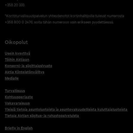
+358 20 333
*Korttiturvallisuuspalvelun yhteydenotot kortinhaltijoille tulevat numerosta
+358 800 0 2476, soita tähän numeroon vain erikseen pyydettäessä.
Oikopolut
Usein kysyttyä
Töihin Aktiaan
Konserni- ja sijoittajasivusto
Aktia Kiinteistönvälitys
Medialle
Turvallisuus
Kohtuusperiaate
Vakavaraisuus
Yleisiä tietoja asuntoluotoista ja asuntovakuudellisista kuluttajaluotoista
Tietoja Aktian sijoitus- ja rahastopalveluista
Briefly in English