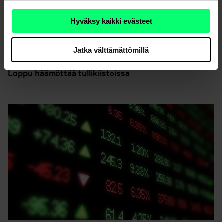
Hyväksy kaikki evästeet
Jatka välttämättömillä
Loppu häämöttää tullikiistoissa