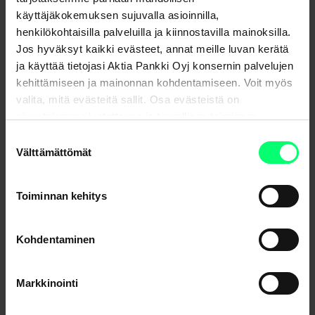
käyttäjäkokemuksen sujuvalla asioinnilla,
henkilökohtaisilla palveluilla ja kiinnostavilla mainoksilla.
Jos hyväksyt kaikki evästeet, annat meille luvan kerätä
ja käyttää tietojasi Aktia Pankki Oyj konsernin palvelujen
kehittämiseen ja mainonnan kohdentamiseen. Voit myös
valita, mitä evästeitä sallit. Osa evästeistä on
sivustojemme luotettavan ja turvallisen toiminnan
kannalta välttämättömiä.
Suostumuksen
Välttämättömät
valinta
Miksi Suomen työttömyysaste nousee?
Toiminnan kehitys
Kohdentaminen
Markkinointi