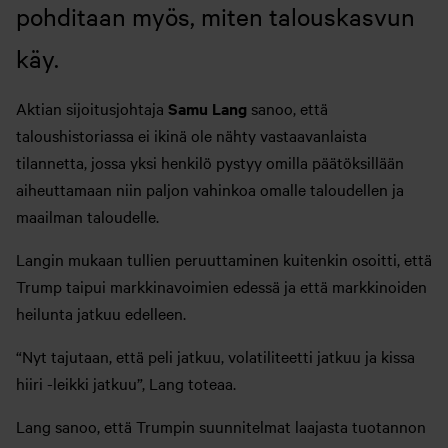
pohditaan myös, miten talouskasvun
käy.
Aktian sijoitusjohtaja
Samu Lang
sanoo, että
taloushistoriassa ei ikinä ole nähty vastaavanlaista
tilannetta, jossa yksi henkilö pystyy omilla päätöksillään
aiheuttamaan niin paljon vahinkoa omalle taloudellen ja
maailman taloudelle.
Langin mukaan tullien peruuttaminen kuitenkin osoitti, että
Trump taipui markkinavoimien edessä ja että markkinoiden
heilunta jatkuu edelleen.
“Nyt tajutaan, että peli jatkuu, volatiliteetti jatkuu ja kissa
hiiri -leikki jatkuu”, Lang toteaa.
Lang sanoo, että Trumpin suunnitelmat laajasta tuotannon