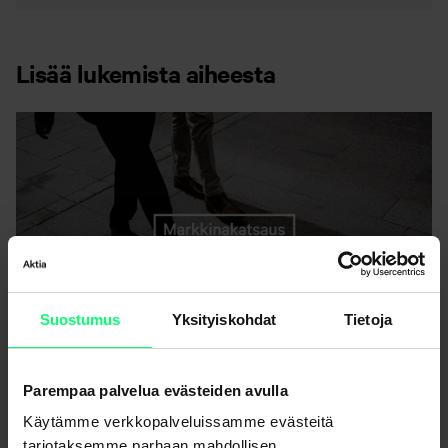
Lisää lukemista aiheesta
Suostumus
Yksityiskohdat
Tietoja
Katsaus ensimmäiseen vuosipuoliskoon:
Parempaa palvelua evästeiden avulla
epävarmuuden keskeltä toipuvaan markkinaan
Käytämme verkkopalveluissamme evästeitä
tarjotaksemme parhaan mahdollisen