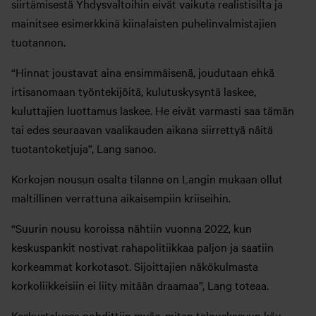
siirtämisestä Yhdysvaltoihin eivät vaikuta realistisilta ja
mainitsee esimerkkinä kiinalaisten puhelinvalmistajien
tuotannon.
“Hinnat joustavat aina ensimmäisenä, joudutaan ehkä
irtisanomaan työntekijöitä, kulutuskysyntä laskee,
kuluttajien luottamus laskee. He eivät varmasti saa tämän
tai edes seuraavan vaalikauden aikana siirrettyä näitä
tuotantoketjuja”, Lang sanoo.
Korkojen nousun osalta tilanne on Langin mukaan ollut
maltillinen verrattuna aikaisempiin kriiseihin.
“Suurin nousu koroissa nähtiin vuonna 2022, kun
keskuspankit nostivat rahapolitiikkaa paljon ja saatiin
korkeammat korkotasot. Sijoittajien näkökulmasta
korkoliikkeisiin ei liity mitään draamaa”, Lang toteaa.
Keskustelussa pohdittiin myös, miten talouskasvun käy.