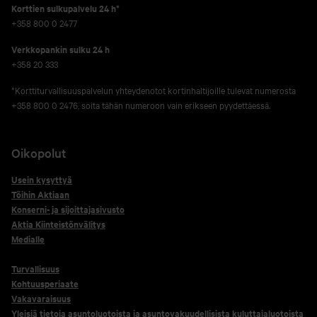
Korttien sulkupalvelu 24 h*
+358 800 0 2477
Verkko­pankin sulku 24 h
+358 20 333
*Korttiturvallisuuspalvelun yhteydenotot kortinhaltijoille tulevat numerosta
+358 800 0 2476, soita tähän numeroon vain erikseen pyydettäessä.
Oikopolut
Usein kysyttyä
Töihin Aktiaan
Konserni- ja sijoittajasivusto
Aktia Kiinteistönvälitys
Medialle
Turvallisuus
Kohtuusperiaate
Vakavaraisuus
Yleisiä tietoja asuntoluotoista ja asuntovakuudellisista kuluttajaluotoista