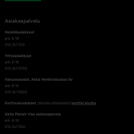
Asiakaspalvelu
Henkilöasiakkaat
ark. 8-18
010 247 010
Yritysasiakkaat
ark. 9-16
010 247 6700
Vakuutusasiat, Aktia Henkivakuutus Oy
ark. 9-15
010 247 8300
Korttivakuutukset
, tarkista yhteystiedot
korttisi sivulta
.
Aktia Finnair Visa asiakaspalvelu
ark. 8-18
010 247 050