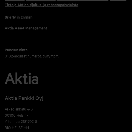
Tietoja Aktian sijoitus- ja rahastopalveluista
Briefly in English
Aktia Asset Management
Puhelun hinta
0102-alkuiset numerot: pvm/mpm.
Aktia Pankki Oyj
Arkadiankatu 4-6
00100 Helsinki
Y-tunnus: 2181702-8
BIC: HELSFIHH