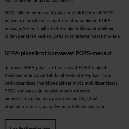
välittämiseen lähes reaaliaikaisesti.
20.10. jälkeen emme välitä Aktian tileiltä lähteviä POPS-
maksuja, emmekä vastaanota toisten pankkien POPS-
maksuja Aktian tileille. POPS-maksut liikkuvat edelleen
niiden pankkien kesken, jotka ovat järjestelmässä mukana.
SEPA-pikasiirrot korvaavat POPS-maksut
Jatkossa SEPA-pikasiirrot korvaavat POPS-maksut.
Asiakkaamme voivat tehdä lähteviä SEPA-pikasiirtoja
verkkopankissa (henkilöasiakkaat myös mobiilipankissa),
PSD2-kanavassa ja nykyisin myös yritysten
aineistosiirtopalveluna, jos yrityksen käyttämä
ohjelmistotalo tarjoaa palvelun yrityksen käyttöön.
Lue lisää maksuista