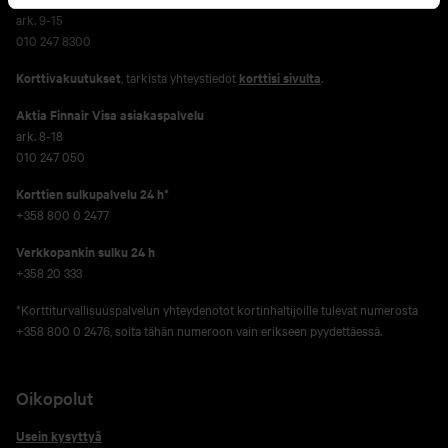
ark. 9-15
010 247 8300
Korttivakuutukset
, tarkista yhteystiedot
korttisi sivulta
.
Aktia Finnair Visa asiakaspalvelu
ark. 8-18
010 247 050
Korttien sulkupalvelu 24 h*
+358 800 0 2477
Verkko­pankin sulku 24 h
+358 20 333
*Korttiturvallisuuspalvelun yhteydenotot kortinhaltijoille tulevat numerosta
+358 800 0 2476, soita tähän numeroon vain erikseen pyydettäessä.
Oikopolut
Usein kysyttyä