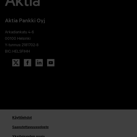
Aktia Pankki Oyj
Arkadiankatu 4-6
00100 Helsinki
Y-tunnus: 2181702-8
BIC: HELSFIHH
Käyttöehdot
Saavutettavuusseloste
Yksityisyyden suoja