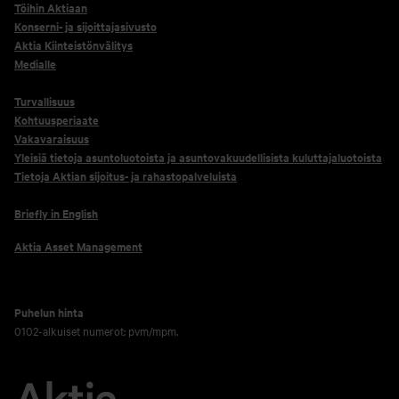
Töihin Aktiaan
Konserni- ja sijoittajasivusto
Aktia Kiinteistönvälitys
Medialle
Turvallisuus
Kohtuusperiaate
Vakavaraisuus
Yleisiä tietoja asuntoluotoista ja asuntovakuudellisista kuluttajaluotoista
Tietoja Aktian sijoitus- ja rahastopalveluista
Briefly in English
Aktia Asset Management
Puhelun hinta
0102-alkuiset numerot: pvm/mpm.