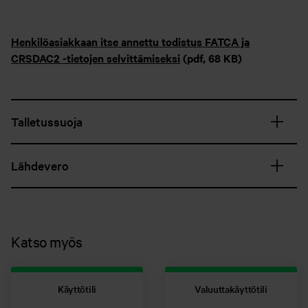
Henkilöasiakkaan itse annettu todistus FATCA ja
CRSDAC2 -tietojen selvittämiseksi
(pdf, 68 KB)
Talletussuoja
Lähdevero
Katso myös
Käyttötili
Valuuttakäyttötili