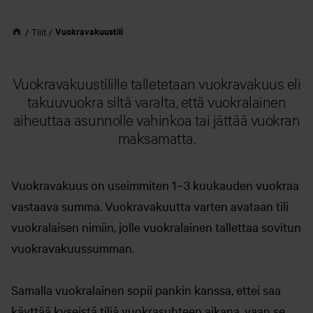
Vuokravakuustili
Tilit
Vuokravakuustilille talletetaan vuokravakuus eli
takuuvuokra siltä varalta, että vuokralainen
aiheuttaa asunnolle vahinkoa tai jättää vuokran
maksamatta.
Vuokravakuus on useimmiten 1–3 kuukauden vuokraa
vastaava summa. Vuokravakuutta varten avataan tili
vuokralaisen nimiin, jolle vuokralainen tallettaa sovitun
vuokravakuussumman.
Samalla vuokralainen sopii pankin kanssa, ettei saa
käyttää kyseistä tiliä vuokrasuhteen aikana, vaan se