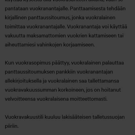
pantataan vuokranantajalle. Panttaamisesta tehdään
kirjallinen panttaussitoumus, jonka vuokralainen
toimittaa vuokranantajalle. Vuokranantaja voi käyttää
vakuutta maksamattomien vuokrien kattamiseen tai
aiheuttamiesi vahinkojen korjaamiseen.
Kun vuokrasopimus päättyy, vuokralainen palauttaa
panttaussitoumuksen pankkiin vuokranantajan
allekirjoituksella ja vuokralainen saa tallettamansa
vuokravakuussumman korkoineen, jos on hoitanut
velvoitteensa vuokralaisena moitteettomasti.
Vuokravakuustili kuuluu lakisääteisen talletussuojan
piiriin.