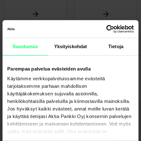
ASP-tili
Säästötalletus
Suostumus
Yksityiskohdat
Tietoja
Parempaa palvelua evästeiden avulla
Käytämme verkkopalveluissamme evästeitä
tarjotaksemme parhaan mahdollisen
käyttäjäkokemuksen sujuvalla asioinnilla,
henkilökohtaisilla palveluilla ja kiinnostavilla mainoksilla.
Jos hyväksyt kaikki evästeet, annat meille luvan kerätä
ja käyttää tietojasi Aktia Pankki Oyj konsernin palvelujen
Haluatko avata tilin?
kehittämiseen ja mainonnan kohdentamiseen. Voit myös
valita, mitä evästeitä sallit. Osa evästeistä on
Aktian asiakas
sivustojemme luotettavan ja turvallisen toiminnan