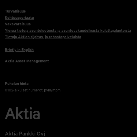
Turvallisuus
Kohtuusperiaate
Vakavaraisuus
Yleisiä tietoja asuntoluotoista ja asuntovakuudellisista kuluttajaluotoista
Tietoja Aktian sijoitus- ja rahastopalveluista
Briefly in English
Aktia Asset Management
Puhelun hinta
0102-alkuiset numerot: pvm/mpm.
Aktia Pankki Oyj