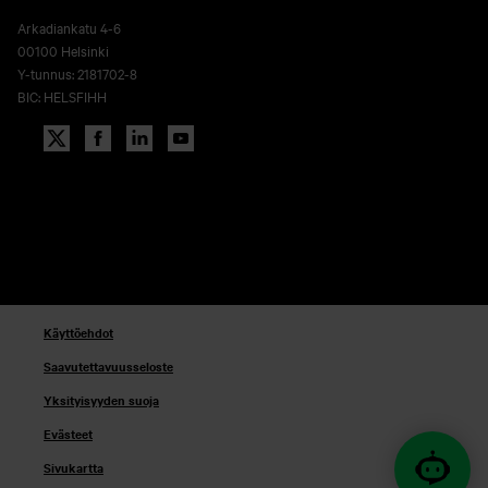
Arkadiankatu 4-6
00100 Helsinki
Y-tunnus: 2181702-8
BIC: HELSFIHH
Käyttöehdot
Saavutettavuusseloste
Yksityisyyden suoja
Evästeet
Sivukartta