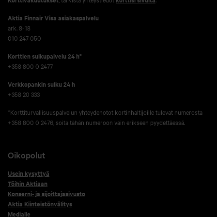
Aktia Finnair Visa asiakaspalvelu
ark. 8-18
010 247 050
Korttien sulkupalvelu 24 h*
+358 800 0 2477
Verkko­pankin sulku 24 h
+358 20 333
*Korttiturvallisuuspalvelun yhteydenotot kortinhaltijoille tulevat numerosta
+358 800 0 2476, soita tähän numeroon vain erikseen pyydettäessä.
Oikopolut
Usein kysyttyä
Töihin Aktiaan
Konserni- ja sijoittajasivusto
Aktia Kiinteistönvälitys
Medialle