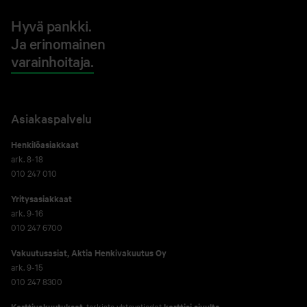
Hyvä pankki.
Ja erinomainen
varainhoitaja.
Asiakaspalvelu
Henkilöasiakkaat
ark. 8-18
010 247 010
Yritysasiakkaat
ark. 9-16
010 247 6700
Vakuutusasiat, Aktia Henkivakuutus Oy
ark. 9-15
010 247 8300
Korttivakuutukset
, tarkista yhteystiedot
korttisi sivulta
.