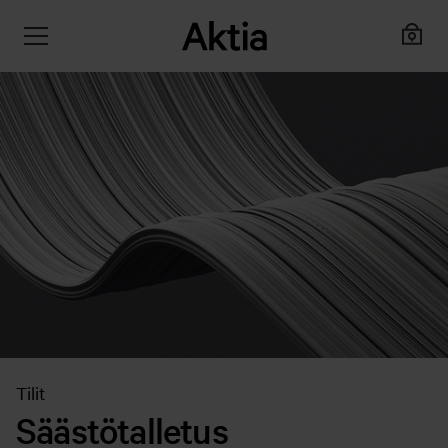
Tilit
Säästötalletus