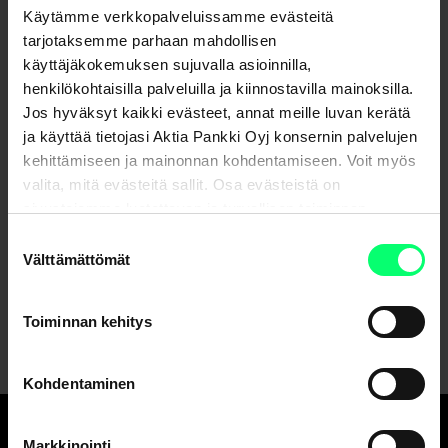
Voit avata tilin lähettämällä asiakaspalveluun viestin
Käytämme verkkopalveluissamme evästeitä
mobiili- tai verkkopankin kautta.
tarjotaksemme parhaan mahdollisen
käyttäjäkokemuksen sujuvalla asioinnilla,
Ei Aktian asiakas
henkilökohtaisilla palveluilla ja kiinnostavilla mainoksilla.
Jos hyväksyt kaikki evästeet, annat meille luvan kerätä
Asiakkuuden avaaminen Aktiassa onnistuu kätevimmin, kun
ja käyttää tietojasi Aktia Pankki Oyj konsernin palvelujen
jätät meille yhteydenottopyynnön Aktian verkkopankin
kehittämiseen ja mainonnan kohdentamiseen. Voit myös
viestitoiminnon kautta. Voit tunnistautua kaikkien
valita, mitä evästeitä sallit. Osa evästeistä on
suomalaisten pankkien pankkitunnuksilla.
sivustojemme luotettavan ja turvallisen toiminnan
kannalta välttämättömiä.
Suostumuksen
Välttämättömät
valinta
Verkkopankkiin
Toiminnan kehitys
Kohdentaminen
Markkinointi