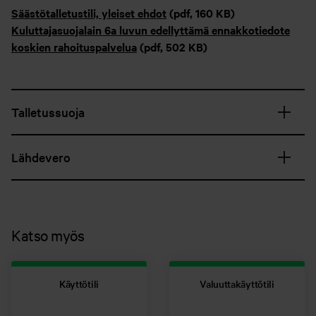
Säästötalletustili, yleiset ehdot
(pdf, 160 KB)
Kuluttajasuojalain 6a luvun edellyttämä ennakkotiedote
koskien rahoituspalvelua
(pdf, 502 KB)
Talletussuoja
Lähdevero
Katso myös
Käyttötili
Valuuttakäyttötili