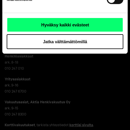
Hyvä pankki.
Ja erinomainen
varainhoitaja.
Hyväksy kaikki evästeet
Jatka välttämättömillä
Asiakaspalvelu
Henkilöasiakkaat
ark. 8-18
010 247 010
Yritysasiakkaat
ark. 9-16
010 247 6700
Vakuutusasiat, Aktia Henkivakuutus Oy
ark. 9-15
010 247 8300
Korttivakuutukset
, tarkista yhteystiedot
korttisi sivulta
.