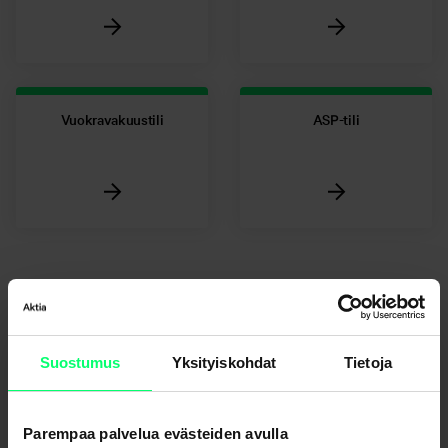
Vuokravakuustili
ASP-tili
Haluatko avata tilin?
Suostumus
Yksityiskohdat
Tietoja
Aktian asiakas
Parempaa palvelua evästeiden avulla