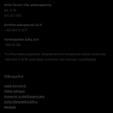
Aktia Finnair Visa asiakaspalvelu
ark. 8-18
010 247 050
Korttien sulkupalvelu 24 h*
+358 800 0 2477
Verkko­pankin sulku 24 h
+358 20 333
*Korttiturvallisuuspalvelun yhteydenotot kortinhaltijoille tulevat numerosta
+358 800 0 2476, soita tähän numeroon vain erikseen pyydettäessä.
Oikopolut
Usein kysyttyä
Töihin Aktiaan
Konserni- ja sijoittajasivusto
Aktia Kiinteistönvälitys
Medialle