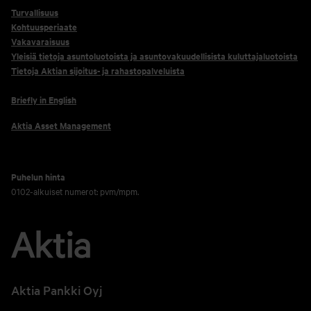
Turvallisuus
Kohtuusperiaate
Vakavaraisuus
Yleisiä tietoja asuntoluotoista ja asuntovakuudellisista kuluttajaluotoista
Tietoja Aktian sijoitus- ja rahastopalveluista
Briefly in English
Aktia Asset Management
Puhelun hinta
0102-alkuiset numerot: pvm/mpm.
Aktia Pankki Oyj