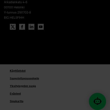
Arkadiankatu 4-6
00100 Helsinki
Y-tunnus: 2181702-8
BIC: HELSFIHH
Käyttöehdot
Saavutettavuusseloste
Yksityisyyden suoja
Evästeet
Sivukartta