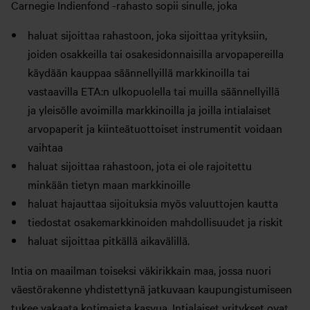
Carnegie Indienfond -rahasto sopii sinulle, joka
haluat sijoittaa rahastoon, joka sijoittaa yrityksiin,
joiden osakkeilla tai osakesidonnaisilla arvopapereilla
käydään kauppaa säännellyillä markkinoilla tai
vastaavilla ETA:n ulkopuolella tai muilla säännellyillä
ja yleisölle avoimilla markkinoilla ja joilla intialaiset
arvopaperit ja kiinteätuottoiset instrumentit voidaan
vaihtaa
haluat sijoittaa rahastoon, jota ei ole rajoitettu
minkään tietyn maan markkinoille
haluat hajauttaa sijoituksia myös valuuttojen kautta
tiedostat osakemarkkinoiden mahdollisuudet ja riskit
haluat sijoittaa pitkällä aikavälillä.
Intia on maailman toiseksi väkirikkain maa, jossa nuori
väestörakenne yhdistettynä jatkuvaan kaupungistumiseen
tukee vakaata kotimaista kasvua. Intialaiset yritykset ovat