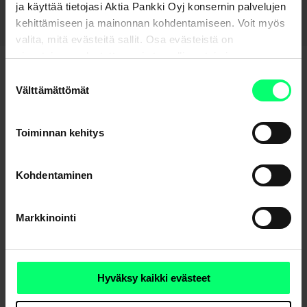
ja käyttää tietojasi Aktia Pankki Oyj konsernin palvelujen
kehittämiseen ja mainonnan kohdentamiseen. Voit myös
valita, mitä evästeitä sallit. Osa evästeistä on
sivustojemme luotettavan ja turvallisen toiminnan
kannalta välttämättömiä.
Suostumuksen
Raportit ja dokumentit
Välttämättömät
valinta
Katsaukset
Toiminnan kehitys
Esitteet ja säännöt
Kohdentaminen
Markkinointi
Yleistä sijoittamisesta
Hyväksy kaikki evästeet
Vastuullisuus