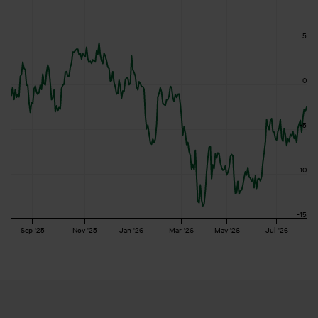
Line chart with 239 data points.
The chart has 1 X axis displaying Time. Range: 2025-08-04 21:
The chart has 1 Y axis displaying values. Range: -15 to 10.
5
0
-5
-10
-15
Sep '25
Nov '25
Jan '26
Mar '26
May '26
Jul '26
End of interactive chart.