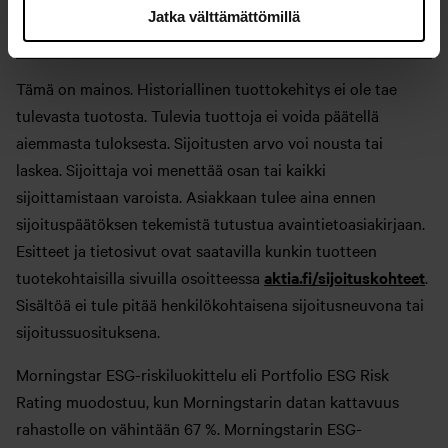
Jatka välttämättömillä
Tunnusluvut
Tämä on mainos. Historiallinen tuottokehitys ei ole tae
tulevasta tuotosta. Tulevia tuottoja ei voida päätellä
aiemmasta tuloksesta. Sijoitusten arvo voi nousta tai
laskea. Sijoittaja voi menettää osan tai kaikki
sijoittamistaan varoista. Asiakkaan tulee aina ennen
sijoituspäätöksen tekemistä tutustua avaintietoasiakirjaan.
Esitteet ja tietosivut ovat saatavilla kunkin tuotteen
tuotekohtaisilla sivuilla osoitteessa
aktia.fi/sijoituskohteet
.
Sisältöä ei tule pitää henkilökohtaisena sijoitusneuvona tai
sijoitussuosituksena.
Morningstar ESG-riskiluokittelu eli Portfolio ESG Risk
Rating muodostuu, kun Morningstarin datan kattavuus
rahastolle on vähintään 67 %. Morningstarin ESG-