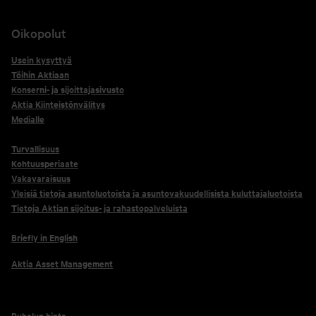
Oikopolut
Usein kysyttyä
Töihin Aktiaan
Konserni- ja sijoittajasivusto
Aktia Kiinteistönvälitys
Medialle
Turvallisuus
Kohtuusperiaate
Vakavaraisuus
Yleisiä tietoja asuntoluotoista ja asuntovakuudellisista kuluttajaluotoista
Tietoja Aktian sijoitus- ja rahastopalveluista
Briefly in English
Aktia Asset Management
Puhelun hinta