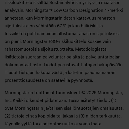
riskiluokittelu sisältää Sustainalyticsin yritys- ja maatason
analyysin. Morningstar® Low Carbon Designation™ -merkki
annetaan, kun Morningstarin datan kattavuus rahaston
sijoituksista on vähintään 67 % ja kun hiiliriskit ja
fossiilisten polttoaineiden altistuma rahaston sijoituksissa
on pieni. Morningstar ESG-riskiluokittelu koskee vain
rahastomuotoisia sijoitustuotteita. Metodologiasta
lisätietoja suoraan palveluntarjoajalta ja palveluntarjoajan
dokumentaatiosta. Tiedot perustuvat tietojen hakupäivään.
Tiedot tietojen hakupäivästä ja katetun pääomamäärän
prosenttiosuudesta on saatavilla pyynnöstä.
Morningstarin tuottamat tunnusluvut © 2026 Morningstar,
Inc. Kaikki oikeudet pidätetään. Tässä esitetyt tiedot: (1)
ovat Morningstarin ja/tai sen sisällöntuottajien omaisuutta,
(2) tietoja ei saa kopioida tai jakaa ja (3) niiden tarkkuutta,
täydellisyyttä tai ajankohtaisuutta ei voida taata.