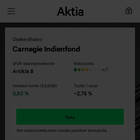
Osakerahasto
Carnegie Indienfond
SFDR-tiedonantovelvoite
Riskiluokka
Artikla 8
Viimeisin tuotto (5.8.2026)
Tuotto 1 vuosi
0,50 %
−2,75 %
Osta
Voit ostaa tuotetta myös muiden pankkien tunnuksilla.