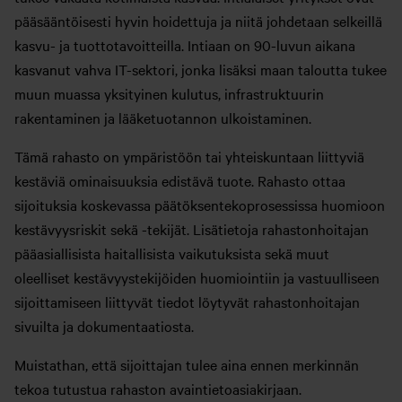
pääsääntöisesti hyvin hoidettuja ja niitä johdetaan selkeillä
kasvu- ja tuottotavoitteilla. Intiaan on 90-luvun aikana
kasvanut vahva IT-sektori, jonka lisäksi maan taloutta tukee
muun muassa yksityinen kulutus, infrastruktuurin
rakentaminen ja lääketuotannon ulkoistaminen.
Tämä rahasto on ympäristöön tai yhteiskuntaan liittyviä
kestäviä ominaisuuksia edistävä tuote. Rahasto ottaa
sijoituksia koskevassa päätöksentekoprosessissa huomioon
kestävyysriskit sekä -tekijät. Lisätietoja rahastonhoitajan
pääasiallisista haitallisista vaikutuksista sekä muut
oleelliset kestävyystekijöiden huomiointiin ja vastuulliseen
sijoittamiseen liittyvät tiedot löytyvät rahastonhoitajan
sivuilta ja dokumentaatiosta.
Muistathan, että sijoittajan tulee aina ennen merkinnän
tekoa tutustua rahaston avaintietoasiakirjaan.