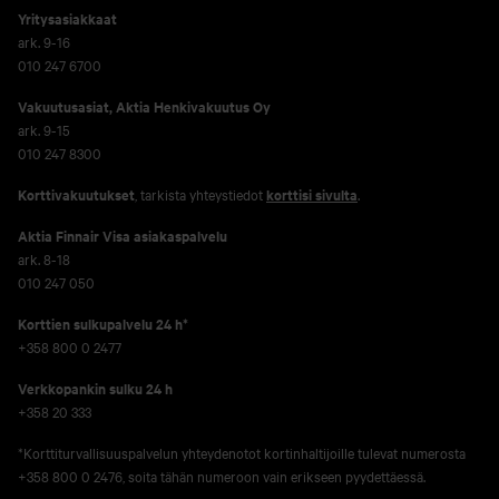
Yritysasiakkaat
ark. 9-16
010 247 6700
Vakuutusasiat, Aktia Henkivakuutus Oy
ark. 9-15
010 247 8300
Korttivakuutukset
, tarkista yhteystiedot
korttisi sivulta
.
Aktia Finnair Visa asiakaspalvelu
ark. 8-18
010 247 050
Korttien sulkupalvelu 24 h*
+358 800 0 2477
Verkko­pankin sulku 24 h
+358 20 333
*Korttiturvallisuuspalvelun yhteydenotot kortinhaltijoille tulevat numerosta
+358 800 0 2476, soita tähän numeroon vain erikseen pyydettäessä.