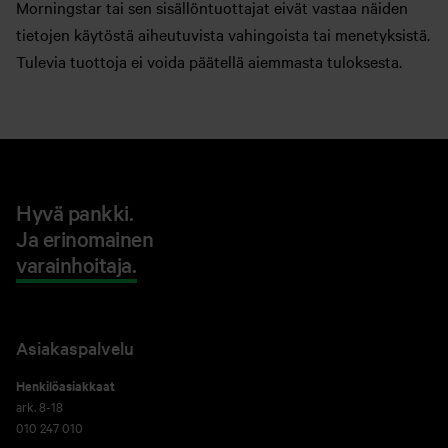
Morningstar tai sen sisällöntuottajat eivät vastaa näiden
tietojen käytöstä aiheutuvista vahingoista tai menetyksistä.
Tulevia tuottoja ei voida päätellä aiemmasta tuloksesta.
Hyvä pankki.
Ja erinomainen
varainhoitaja.
Asiakaspalvelu
Henkilöasiakkaat
ark. 8-18
010 247 010