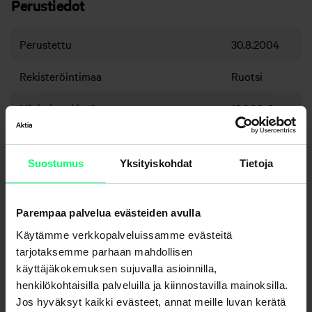
Perustiedot
Perustettu
30.8.2004
Rekisteröintimaa
Ruotsi
Minimimerkintä
100,00 €
Kuukausisäästön minimimerkintä
20,00 €
Suostumus
Yksityiskohdat
Tietoja
Juoksevat kulut
2,21 %
Tuottosidonnainen palkkio
Ei
Parempaa palvelua evästeiden avulla
Merkintäpalkkio
1,00 %
Käytämme verkkopalveluissamme evästeitä
tarjotaksemme parhaan mahdollisen
Lunastuspalkkio
1,00 %
käyttäjäkokemuksen sujuvalla asioinnilla,
henkilökohtaisilla palveluilla ja kiinnostavilla mainoksilla.
Jos hyväksyt kaikki evästeet, annat meille luvan kerätä
Rahastoa hallinnoi Carnegie Fonder AB