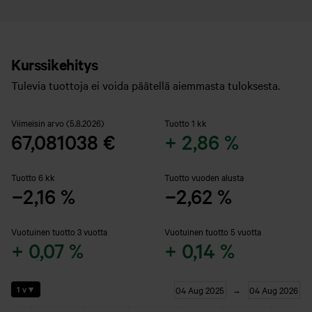
Kurssikehitys
Tulevia tuottoja ei voida päätellä aiemmasta tuloksesta.
Viimeisin arvo (5.8.2026)
Tuotto 1 kk
67,081038 €
+ 2,86 %
Tuotto 6 kk
Tuotto vuoden alusta
−2,16 %
−2,62 %
Vuotuinen tuotto 3 vuotta
Vuotuinen tuotto 5 vuotta
+ 0,07 %
+ 0,14 %
Chart
04 Aug 2025
04 Aug 2026
1 v ▾
→