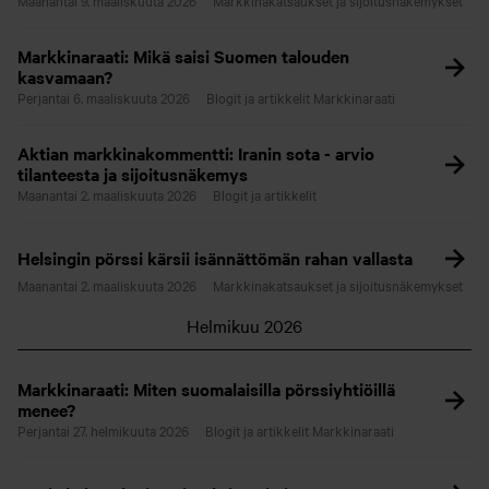
Maanantai 9. maaliskuuta 2026
Markkinakatsaukset ja sijoitusnäkemykset
Markkinaraati: Mikä saisi Suomen talouden
kasvamaan?
Perjantai 6. maaliskuuta 2026
Blogit ja artikkelit
Markkinaraati
Aktian markkinakommentti: Iranin sota - arvio
tilanteesta ja sijoitusnäkemys
Maanantai 2. maaliskuuta 2026
Blogit ja artikkelit
Helsingin pörssi kärsii isännättömän rahan vallasta
Maanantai 2. maaliskuuta 2026
Markkinakatsaukset ja sijoitusnäkemykset
Helmikuu 2026
Markkinaraati: Miten suomalaisilla pörssiyhtiöillä
menee?
Perjantai 27. helmikuuta 2026
Blogit ja artikkelit
Markkinaraati