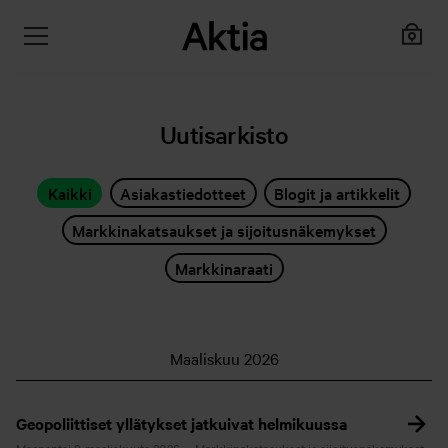
Uutisarkisto
Kaikki
Asiakastiedotteet
Blogit ja artikkelit
Markkinakatsaukset ja sijoitusnäkemykset
Markkinaraati
Maaliskuu 2026
Geopoliittiset yllätykset jatkuivat helmikuussa