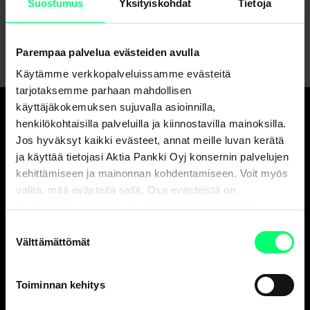
Suostumus
Yksityiskohdat
Tietoja
1
2
3
4
5
6
7
8
9
10
Parempaa palvelua evästeiden avulla
Käytämme verkkopalveluissamme evästeitä
tarjotaksemme parhaan mahdollisen
käyttäjäkokemuksen sujuvalla asioinnilla,
henkilökohtaisilla palveluilla ja kiinnostavilla mainoksilla.
Hyvä pankki.
Jos hyväksyt kaikki evästeet, annat meille luvan kerätä
Ja erinomainen
ja käyttää tietojasi Aktia Pankki Oyj konsernin palvelujen
varainhoitaja.
kehittämiseen ja mainonnan kohdentamiseen. Voit myös
valita, mitä evästeitä sallit. Osa evästeistä on
sivustojemme luotettavan ja turvallisen toiminnan
kannalta välttämättömiä.
Suostumuksen
Asiakaspalvelu
Välttämättömät
valinta
Henkilöasiakkaat
ark. 8-18
Toiminnan kehitys
010 247 010