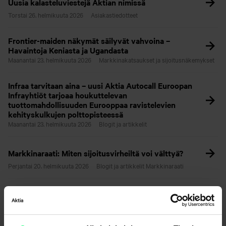
Uusia kalasteluviestejä Aktian nimissä
Torstai 26. helmikuuta 2026
Asiakastiedotteet
Frontier-maiden näkymät säilyvät vahvoina –
Havaintoja Keniasta ja Ugandasta
Maanantai 23. helmikuuta 2026
Markkinakatsaukset ja sijoitusnäkemykset
Infraa tarvitaan aina – uusi Aktia Autocall Euroopan
Infrayhtiöt tarjoaa houkuttelevan
tuottomahdollisuuden Eurooppaa ravistelevien
kehityskulkujen polttopisteessä
Maanantai 23. helmikuuta 2026
Blogit ja artikkelit
Markkinaraati: Miten sijoitusvirheiltä voi välttyä?
Perjantai 20. helmikuuta 2026
Blogit ja artikkelit
Markkinaraati
Tutustu Aktian 200-vuotiseen tarinaan - katso
lyhytelokuva
Perjantai 20. helmikuuta 2026
Blogit ja artikkelit