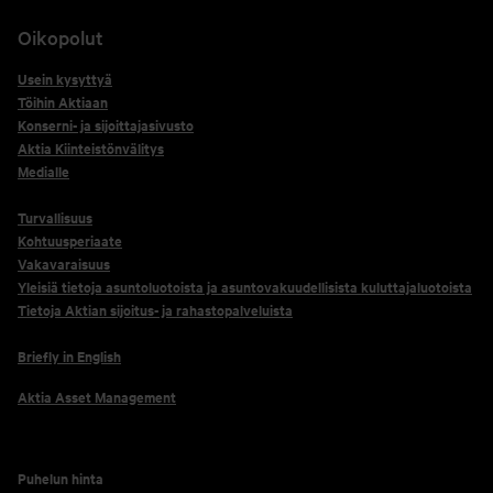
Oikopolut
Usein kysyttyä
Töihin Aktiaan
Konserni- ja sijoittajasivusto
Aktia Kiinteistönvälitys
Medialle
Turvallisuus
Kohtuusperiaate
Vakavaraisuus
Yleisiä tietoja asuntoluotoista ja asuntovakuudellisista kuluttajaluotoista
Tietoja Aktian sijoitus- ja rahastopalveluista
Briefly in English
Aktia Asset Management
Puhelun hinta