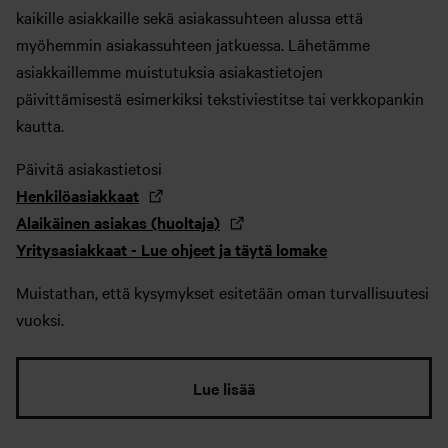
kaikille asiakkaille sekä asiakassuhteen alussa että
myöhemmin asiakassuhteen jatkuessa. Lähetämme
asiakkaillemme muistutuksia asiakastietojen
päivittämisestä esimerkiksi tekstiviestitse tai verkkopankin
kautta.
Päivitä asiakastietosi
Henkilöasiakkaat
Alaikäinen asiakas (huoltaja)
Yritysasiakkaat - Lue ohjeet ja täytä lomake
Muistathan, että kysymykset esitetään oman turvallisuutesi
vuoksi.
Lue lisää