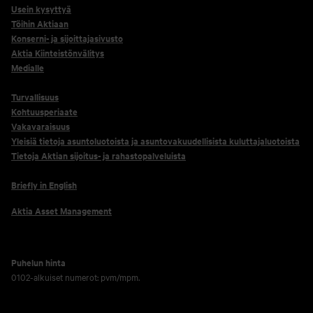
Usein kysyttyä
Töihin Aktiaan
Konserni- ja sijoittajasivusto
Aktia Kiinteistönvälitys
Medialle
Turvallisuus
Kohtuusperiaate
Vakavaraisuus
Yleisiä tietoja asuntoluotoista ja asuntovakuudellisista kuluttajaluotoista
Tietoja Aktian sijoitus- ja rahastopalveluista
Briefly in English
Aktia Asset Management
Puhelun hinta
0102-alkuiset numerot: pvm/mpm.