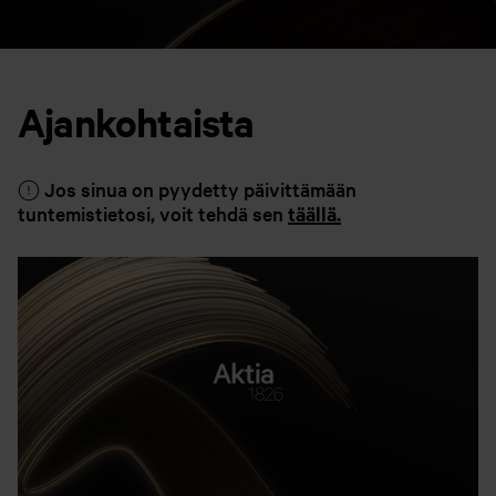
Ajankohtaista
Jos sinua on pyydetty päivittämään
tuntemistietosi, voit tehdä sen
täällä.