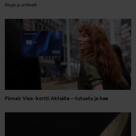
Blogit ja artikkelit
Finnair Visa -kortti Aktialta – tutustu ja hae