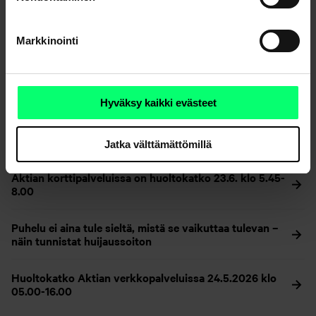
Tiedotteet
Markkinointi
Aktia Asunnot+ -erikoissijoitusrahastossa lunastuksia
rajoitetaan
Hyväksy kaikki evästeet
Aktia Toimitilakiinteistöt -erikoissijoitusrahastossa
lunastuksia rajoitetaan ja uusien lunastusten
ilmoitusaika pitenee
Jatka välttämättömillä
Aktian korttipalveluissa on huoltokatko 23.6. klo 5.45-
8.00
Puhelu ei aina tule sieltä, mistä se vaikuttaa tulevan –
näin tunnistat huijaussoiton
Huoltokatko Aktian verkkopalveluissa 24.5.2026 klo
05.00-16.00