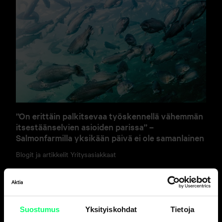
”On erittäin palkitsevaa työskennellä vähemmän
itsestäänselvien asioiden parissa” –
Salmonfarmilla yksikään päivä ei ole samanlainen
Blogit ja artikkelit
Yritysasiakkaat
Suostumus
Yksityiskohdat
Tietoja