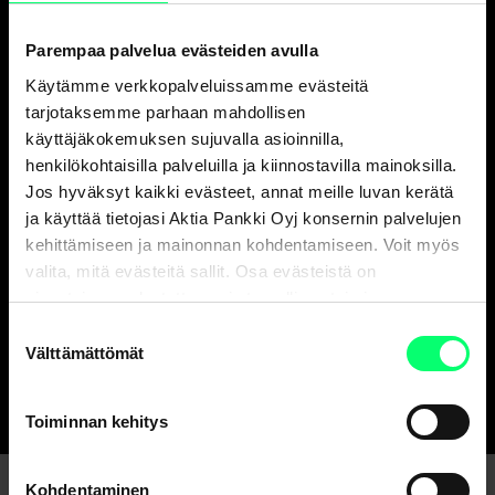
Parempaa palvelua evästeiden avulla
Käytämme verkkopalveluissamme evästeitä
tarjotaksemme parhaan mahdollisen
käyttäjäkokemuksen sujuvalla asioinnilla,
henkilökohtaisilla palveluilla ja kiinnostavilla mainoksilla.
”Kukaan ei ole isompi kuin tiimi” – Alexandra
Singh Montell oppii yhdessä tiimin ja asiakkaiden
Jos hyväksyt kaikki evästeet, annat meille luvan kerätä
kanssa
ja käyttää tietojasi Aktia Pankki Oyj konsernin palvelujen
kehittämiseen ja mainonnan kohdentamiseen. Voit myös
Blogit ja artikkelit
Henkilö- ja yritysasiakkaat
valita, mitä evästeitä sallit. Osa evästeistä on
sivustojemme luotettavan ja turvallisen toiminnan
kannalta välttämättömiä.
Suostumuksen
Uutisarkistoon
Välttämättömät
valinta
Toiminnan kehitys
Kohdentaminen