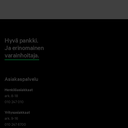
Hyvä pankki.
Ja erinomainen
varainhoitaja.
Asiakaspalvelu
Henkilöasiakkaat
ark. 8-18
010 247 010
Yritysasiakkaat
ark. 9-16
010 247 6700