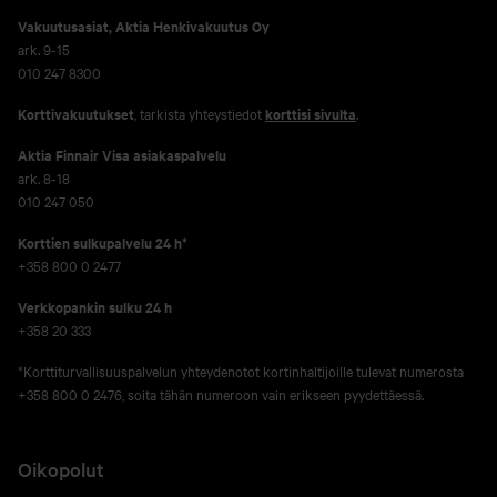
Vakuutusasiat, Aktia Henkivakuutus Oy
ark. 9-15
010 247 8300
Korttivakuutukset
, tarkista yhteystiedot
korttisi sivulta
.
Aktia Finnair Visa asiakaspalvelu
ark. 8-18
010 247 050
Korttien sulkupalvelu 24 h*
+358 800 0 2477
Verkko­pankin sulku 24 h
+358 20 333
*Korttiturvallisuuspalvelun yhteydenotot kortinhaltijoille tulevat numerosta
+358 800 0 2476, soita tähän numeroon vain erikseen pyydettäessä.
Oikopolut