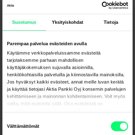
Suostumus
Yksityiskohdat
Tietoja
Parempaa palvelua evästeiden avulla
Ovatko sijoituksesi osa ongelmaa vai ongelman
Käytämme verkkopalveluissamme evästeitä
ratkaisua? – Uusiutuvaan energiaan sijoittaminen on
tarjotaksemme parhaan mahdollisen
nyt perustellumpaa kuin koskaan
käyttäjäkokemuksen sujuvalla asioinnilla,
henkilökohtaisilla palveluilla ja kiinnostavilla mainoksilla.
Jos hyväksyt kaikki evästeet, annat meille luvan kerätä
ja käyttää tietojasi Aktia Pankki Oyj konsernin palvelujen
kehittämiseen ja mainonnan kohdentamiseen. Voit myös
valita, mitä evästeitä sallit. Osa evästeistä on
sivustojemme luotettavan ja turvallisen toiminnan
kannalta välttämättömiä.
Suostumuksen
Välttämättömät
valinta