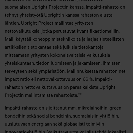
suomalaisen Upright Project:in kanssa. Impakti-rahasto on
tehnyt yhteistyötä Uprightin kanssa rahaston alusta
lähtien. Upright Project mallintaa yritysten
nettovaikutuksia, jotka perustuvat kvantifikaatiomalliin.
Malli käyttää koneoppimistekniikoita ja laajaa tieteellisten
artikkelien tietokantaa sekä julkisia tietokantoja
mittaamaan yritysten kokonaisvaltaisia vaikutuksia
yhteiskuntaan, tiedon luomiseen ja jakamiseen, ihmisten
terveyteen sekä ympäristöön. Mallinnuksessa rahaston net
impact ratio eli nettovaikuttavuus on 66 %. Impakti-
rahaston nettovaikuttavuus on paras kaikista Upright
Projectin mallintamista rahastoista.**
Impakti-rahasto on sijoittanut mm. mikrolainoihin, green
bondeihin sekä social bondeihin, suomalaisiin yhtiöihin,
uusiutuvaan energiaan sekä globaalisti toimiviin
innovaatioyhtiöihin. Vaikuttavuutta voi siis tehdä lokaalisti