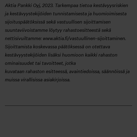
Aktia Pankki Oyj, 2023. Tarkempaa tietoa kestävyysriskien
ja kestävyystekijöiden tunnistamisesta ja huomioimisesta
sijoituspäätöksissä sekä vastuullisen s
ijoittamisen
suuntaviivoistamme löytyy rahastoesitteestä sekä
nettisivuiltamme: www.aktia.fi/vastuullinen-sijoittaminen.
Sijoittamista koskevassa päätöksessä on otettava
kestävyystekijöiden lisäksi huomioon kaikki rahaston
ominaisuudet tai tavoitteet, jotka
kuvataan rahaston esitteessä, avaintiedoissa, säännöissä ja
muissa virallisissa asiakirjoissa.