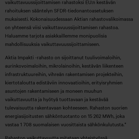
vaikuttavuussijoittamisen rahastoksi EU:n kestävän
rahoituksen sääntelyn SFDR-tiedonantoasetuksen
mukaisesti. Kokonaisuudessaan Aktian rahastovalikoimassa
on yhteensä viisi vaikuttavuussijoittamisen rahastoa.
Haluamme tarjota asiakkaillemme monipuolisia
mahdollisuuksia vaikuttavuussijoittamiseen.
Aktia Impakti -rahasto on sijoittanut tuulivoimaloihin,
aurinkovoimaloihin, mikrolainoihin, kestävän liikenteen
infrastruktuureihin, vihreän rakentamisen projekteihin,
kiertotaloutta edistäviin innovaatioihin, erityisryhmien
asuntojen rakentamiseen ja moneen muuhun
vaikuttavuutta ja hyötyä tuottavaan ja kestävää
tulevaisuutta rakentavaan kohteeseen. Rahaston suorien
energiasijoitusten sähköntuotanto on 15 262 MWh, joka
vastaa 1 708 suomalaisen vuosittaista sähkönkulutusta.*
Rahaston vaikuttavuutta mitataan yhteistyössä