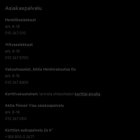
Asiakaspalvelu
Henkilöasiakkaat
ark. 8-18
010 247 010
Yritysasiakkaat
ark. 9-16
010 247 6700
Vakuutusasiat, Aktia Henkivakuutus Oy
ark. 9-15
010 247 8300
Korttivakuutukset
, tarkista yhteystiedot
korttisi sivulta
.
Aktia Finnair Visa asiakaspalvelu
ark. 8-18
010 247 050
Korttien sulkupalvelu 24 h*
+358 800 0 2477