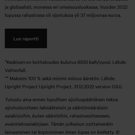
ja globaalisti, monessa eri omaisuusluokassa. Vuoden 2022
lopussa rahastossa oli sijoituksia yli 37 miljoonaa euroa.
Lue raportti
*Keskiverron kotitalouden kulutus 8933 kwh/vuosi. Lähde:
Vattenfall.
** Maksimi 100 % sekä minimi miinus ääretön. Lähde:
Upright Project Upright Project, 31.12.2022 version 0.8.0.
Tutustu aina ennen lopullisen sijoituspäätöksen tekoa
sijoitustuotteen lakisääteisiin ja sääntömääräisiin
asiakirjoihin, kuten sääntöihin, rahastoesitteeseen,
avaintietoasiakirjaan. Tämän julkaisun osittainenkin
lainaaminen tai kopioiminen ilman lupaa on kielletty. ©