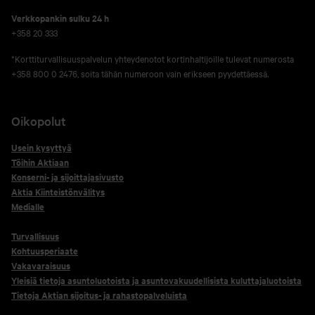
Verkko­pankin sulku 24 h
+358 20 333
*Korttiturvallisuuspalvelun yhteydenotot kortinhaltijoille tulevat numerosta
+358 800 0 2476, soita tähän numeroon vain erikseen pyydettäessä.
Oikopolut
Usein kysyttyä
Töihin Aktiaan
Konserni- ja sijoittajasivusto
Aktia Kiinteistönvälitys
Medialle
Turvallisuus
Kohtuusperiaate
Vakavaraisuus
Yleisiä tietoja asuntoluotoista ja asuntovakuudellisista kuluttajaluotoista
Tietoja Aktian sijoitus- ja rahastopalveluista