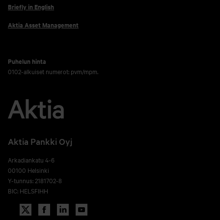
Briefly in English
Aktia Asset Management
Puhelun hinta
0102-alkuiset numerot: pvm/mpm.
Aktia Pankki Oyj
Arkadiankatu 4-6
00100 Helsinki
Y-tunnus: 2181702-8
BIC: HELSFIHH