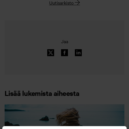
Uutisarkisto
Jaa
Lisää lukemista aiheesta