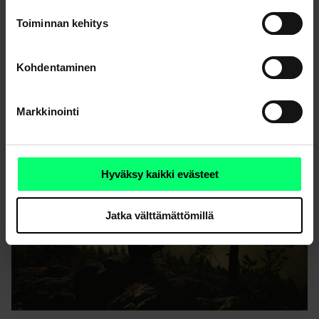
Toiminnan kehitys
Vaikuttamalla sijoituskohteidemme ESG-riskeihin
Kohdentaminen
rakennamme kestävämpää maailmaa, jossa tuotoista
ei tarvitse tinkiä
Markkinointi
Hyväksy kaikki evästeet
Jatka välttämättömillä