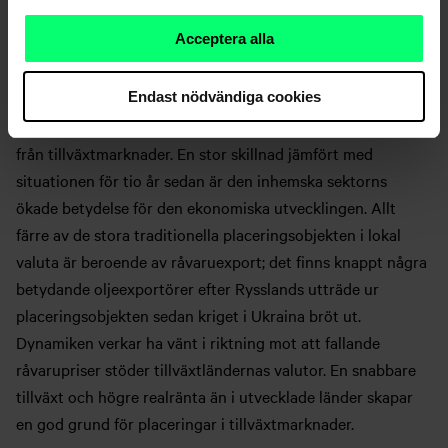
när de globala tillväxtutsikterna
förbättras.
Acceptera alla
Tillväxtskillnaden till de utvecklade länderna förväntas öka
Endast nödvändiga cookies
nästa år, vilket traditionellt har möjliggjort god avkastning
från tillväxtmarknader. En stor skillnad jämfört med
situationen för tio år sedan är den inhemska sektorns
ökade betydelse för den ekonomiska utvecklingen. Allt
färre av de stora traditionella placeringsobjekten i lokal
valuta är beroende av råvaruexport; det finns knappt några
betydande oljeexportörer efter Rysslands utträde ur
placeringsobjekten sedan kriget i Ukraina bröt ut.
Dynamiken verkar ha vänt i riktning mot att fallande
råvarupriser stöder tillväxtländernas valutor. En snabbare
tillväxt och högre realränta än i utvecklade länder skapar
en god grund för placeringar i tillväxtmarknader.