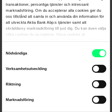
budgetunderskott. Det är fortfarande svårt att genomföra
transaktioner, personliga tjänster och intressant
reformer, och polariseringen i världen gör inte direkta
marknadsföring. Om du accepterar alla cookies ger du
placeringsflöden självklara när de globala tillväxtutsikterna
oss tillstånd att samla in och använda din information för
förbättras. Det finns fortfarande stora skillnader mellan
att utveckla Aktia Bank Abp:s tjänster samt att
skräddarsy marknadsföring till just dig. Du kan även välja
länderna, vilket understryker vikten av aktiva placeringar
vilka cookies du accepterar. Vissa cookies är
på tillväxtländers räntemarknader.
obligatoriska för att säkerställa en pålitlig och säker drift
av våra digitala tjänster.
Samtyckesval
Efter coronakrisen uppvisar
Nödvändiga
statsfinanserna ett underskott, och
bara några få länder kommer i år att
Verksamhetsutveckling
närma sig 2019 års
budgetunderskott. Det är fortfarande
Riktning
svårt att genomföra reformer, och
polariseringen i världen gör inte
Marknadsföring
direkta placeringsflöden självklara