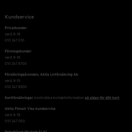
Kundservice
Privatkunder
vard. 8-18
010 247 010
Företagskunder
vard. 9-16
010 247 6700
Försäkringsärenden,
Aktia Livförsäkring Ab
vard. 9-15
010 247 8300
Kortförsäkringar
, kontrollera kontaktinformation
på sidan för ditt kort
.
Aktia Finnair Visa kundservice
vard. 8-18
010 247 050
Spärrtjänst för kort 24 h*