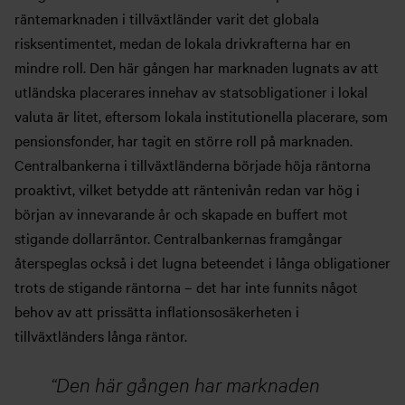
räntemarknaden i tillväxtländer varit det globala
risksentimentet, medan de lokala drivkrafterna har en
mindre roll. Den här gången har marknaden lugnats av att
utländska placerares innehav av statsobligationer i lokal
valuta är litet, eftersom lokala institutionella placerare, som
pensionsfonder, har tagit en större roll på marknaden.
Centralbankerna i tillväxtländerna började höja räntorna
proaktivt, vilket betydde att räntenivån redan var hög i
början av innevarande år och skapade en buffert mot
stigande dollarräntor. Centralbankernas framgångar
återspeglas också i det lugna beteendet i långa obligationer
trots de stigande räntorna – det har inte funnits något
behov av att prissätta inflationsosäkerheten i
tillväxtländers långa räntor.
Den här gången har marknaden