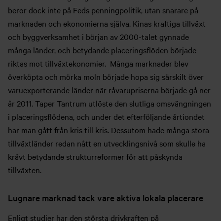
beror dock inte på Feds penningpolitik, utan snarare på
marknaden och ekonomierna själva. Kinas kraftiga tillväxt
och byggverksamhet i början av 2000-talet gynnade
många länder, och betydande placeringsflöden började
riktas mot tillväxtekonomier. Många marknader blev
överköpta och mörka moln började hopa sig särskilt över
varuexporterande länder när råvarupriserna började gå ner
år 2011. Taper Tantrum utlöste den slutliga omsvängningen
i placeringsflödena, och under det efterföljande årtiondet
har man gått från kris till kris. Dessutom hade många stora
tillväxtländer redan nått en utvecklingsnivå som skulle ha
krävt betydande strukturreformer för att påskynda
tillväxten.
Lugnare marknad tack vare aktiva lokala placerare
Enligt studier har den största drivkraften på