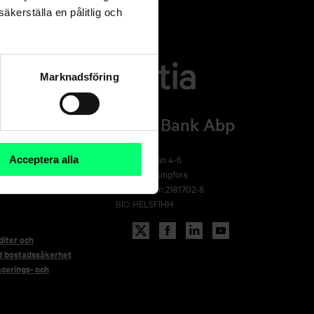
äkerställa en pålitlig och
Marknadsföring
Aktia Bank Abp
rsida
ling
Arkadiagatan 4-6
Acceptera alla
00100 Helsingfors
FO-nummer: 2181702-8
BIC: HELSFIHH
iter och
d bostadssäkerhet
acerings- och