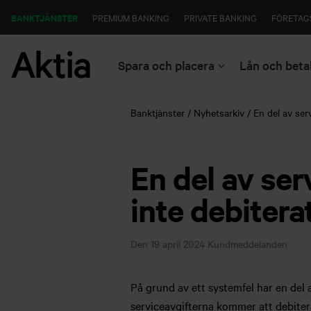
BANKTJÄNSTER
PREMIUM BANKING
PRIVATE BANKING
FÖRETAG
Spara och placera
Lån och beta
Banktjänster
Nyhetsarkiv
En del av ser
En del av ser
inte debiter
Den 19 april 2024
Kundmeddelanden
På grund av ett systemfel har en del 
serviceavgifterna kommer att debitera