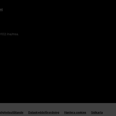
nt
102: lna/msa.
glighetsutlåtande
Dataskyddsförordning
Hantera cookies
Sidkarta