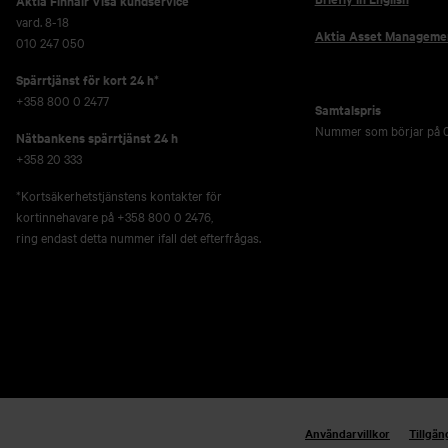
Aktia Finnair Visa kundservice
vard. 8-18
Aktia Asset Manageme
010 247 050
Spärrtjänst för kort 24 h*
+358 800 0 2477
Samtalspris
Nummer som börjar på 0
Nätbankens spärrtjänst 24 h
+358 20 333
*Kortsäkerhetstjänstens kontakter för
kortinnehavare på +358 800 0 2476,
ring endast detta nummer ifall det efterfrågas.
Användarvillkor
Tillgän