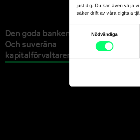
just dig. Du kan även välja vi
säker drift av våra digitala tjä
Samtyckesval
Den goda banken.
Nödvändiga
Och suveräna
kapitalförvaltaren.