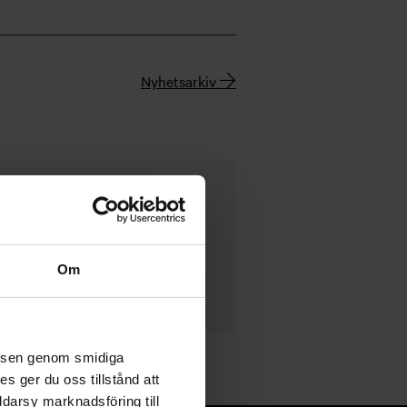
Nyhetsarkiv
Om
velsen genom smidiga
s ger du oss tillstånd att
ddarsy marknadsföring till