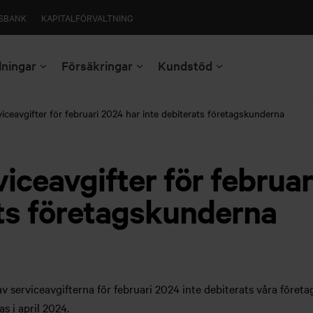
SBANK
KAPITALFÖRVALTNING
lningar
Försäkringar
Kundstöd
viceavgifter för februari 2024 har inte debiterats företagskunderna
viceavgifter för februa
ats företagskunderna
av serviceavgifterna för februari 2024 inte debiterats våra före
s i april 2024.